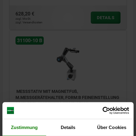
628,20 €
DETAILS
zzgl. MwSt.
zzgl. Versandkosten
31100-10 B
MESSSTATIV MIT MAGNETFUß,
M.MESSGERÄTEHALTER, FORM:B FEINEINSTELLUNG
SPIELFREI, ALUMINIUM, KOMP:STAHL
FORM-TYP=FEINEINSTELLUNG SPIELFREI
LÄNGE=73
BREITE=50
HÖHE=55
HALTEKRAFT (N) =1000
FORM=B
H1=235,2
Zustimmung
Details
Über Cookies
H2=236,7
L1=90
AKTIONSRADIUS=345