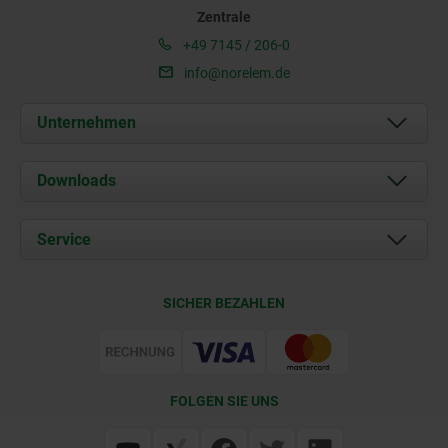
Zentrale
+49 7145 / 206-0
info@norelem.de
Unternehmen
Über uns
Downloads
Aktuelles
Dokumente
Service
Karriere
Kontakt
CAD
SICHER BEZAHLEN
Lieferkonditionen
Web Support
Zertifizierung
FOLGEN SIE UNS