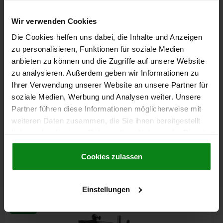
Bestellnummer:
31100-10-1345
Wir verwenden Cookies
703,22 €
DETAILS
Die Cookies helfen uns dabei, die Inhalte und Anzeigen
zzgl. MwSt.
zzgl. Versandkosten
zu personalisieren, Funktionen für soziale Medien
anbieten zu können und die Zugriffe auf unsere Website
zu analysieren. Außerdem geben wir Informationen zu
DETAILS
Ihrer Verwendung unserer Website an unsere Partner für
soziale Medien, Werbung und Analysen weiter. Unsere
Partner führen diese Informationen möglicherweise mit
CAD
weiteren Daten zusammen, die Sie ihnen bereitgestellt
haben oder die sie im Rahmen Ihrer Nutzung der Dienste
DOWNLOADS
gesammelt haben.
Cookie Richtlinien
Impressum
|
Datenschutz
|
AGB
Cookies zulassen
Andere Kunden kauften auch
Einstellungen
31130