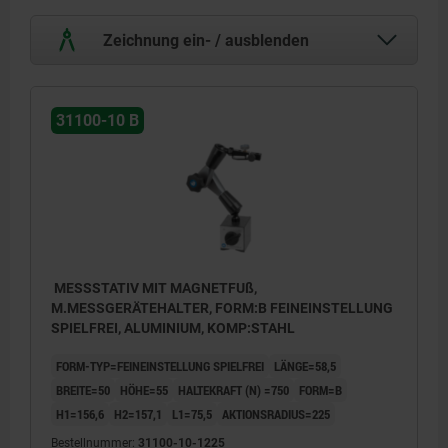
Zeichnung ein- / ausblenden
31100-10 B
MESSSTATIV MIT MAGNETFUß,
M.MESSGERÄTEHALTER, FORM:B FEINEINSTELLUNG
SPIELFREI, ALUMINIUM, KOMP:STAHL
FORM-TYP=FEINEINSTELLUNG SPIELFREI
LÄNGE=58,5
BREITE=50
HÖHE=55
HALTEKRAFT (N) =750
FORM=B
H1=156,6
H2=157,1
L1=75,5
AKTIONSRADIUS=225
Bestellnummer:
31100-10-1225