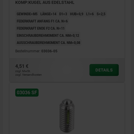
KOMP:KUGEL AUS EDELSTAHL
GEWINDE=M5
LÄNGE=14
D1=3
HUB=0,9
L1=6
S=2,5
FEDERKRAFT ANFANG F1 CA. N=6
FEDERKRAFT ENDE F2 CA. N=11
EINSCHRAUBDREHMOMENT CA. NM=0,12
AUSSCHRAUBDREHMOMENT CA. NM=0,08
Bestellnummer:
03036-05
4,51 €
DETAILS
zzgl. MwSt.
zzgl. Versandkosten
03036 SF