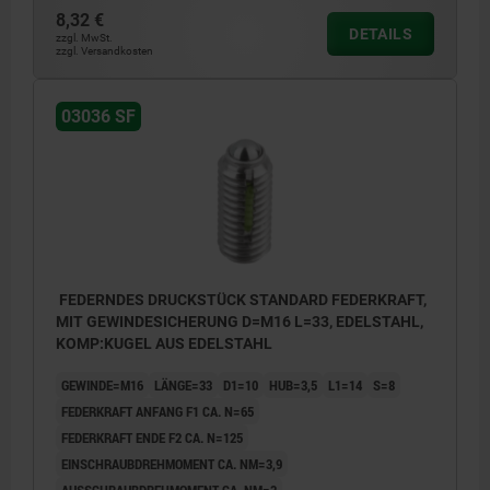
8,32 €
DETAILS
zzgl. MwSt.
zzgl. Versandkosten
03036 SF
FEDERNDES DRUCKSTÜCK STANDARD FEDERKRAFT,
MIT GEWINDESICHERUNG D=M16 L=33, EDELSTAHL,
KOMP:KUGEL AUS EDELSTAHL
GEWINDE=M16
LÄNGE=33
D1=10
HUB=3,5
L1=14
S=8
FEDERKRAFT ANFANG F1 CA. N=65
FEDERKRAFT ENDE F2 CA. N=125
EINSCHRAUBDREHMOMENT CA. NM=3,9