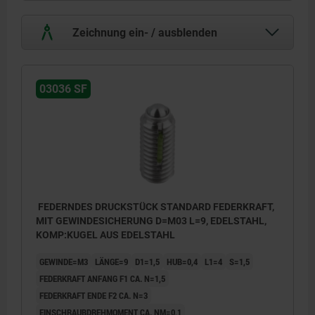
Zeichnung ein- / ausblenden
03036 SF
FEDERNDES DRUCKSTÜCK STANDARD FEDERKRAFT,
MIT GEWINDESICHERUNG D=M03 L=9, EDELSTAHL,
KOMP:KUGEL AUS EDELSTAHL
GEWINDE=M3
LÄNGE=9
D1=1,5
HUB=0,4
L1=4
S=1,5
FEDERKRAFT ANFANG F1 CA. N=1,5
FEDERKRAFT ENDE F2 CA. N=3
EINSCHRAUBDREHMOMENT CA. NM=0,1