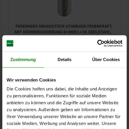
FEDERNDES DRUCKSTÜCK STANDARD FEDERKRAFT,
MIT GEWINDESICHERUNG D=M08 L=18, EDELSTAHL,
KOMP:KUGEL AUS EDELSTAHL
GEWINDE=M8
LÄNGE=18
D1=5
HUB=1,5
L1=8
S=4
FEDERKRAFT ANFANG F1 CA. N=15
Zustimmung
Details
Über Cookies
FEDERKRAFT ENDE F2 CA. N=30
EINSCHRAUBDREHMOMENT CA. NM=1,1
AUSSCHRAUBDREHMOMENT CA. NM=0,38
Wir verwenden Cookies
Bestellnummer:
03036-08
Die Cookies helfen uns dabei, die Inhalte und Anzeigen
zu personalisieren, Funktionen für soziale Medien
4,73 €
anbieten zu können und die Zugriffe auf unsere Website
DETAILS
zzgl. MwSt.
zzgl. Versandkosten
zu analysieren. Außerdem geben wir Informationen zu
Ihrer Verwendung unserer Website an unsere Partner für
soziale Medien, Werbung und Analysen weiter. Unsere
03036 SF