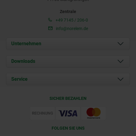
Zentrale
+49 7145 / 206-0
info@norelem.de
Unternehmen
Über uns
Downloads
Aktuelles
Dokumente
Service
Karriere
Kontakt
CAD
SICHER BEZAHLEN
Lieferkonditionen
Web Support
Zertifizierung
FOLGEN SIE UNS