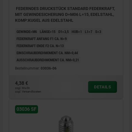
FEDERNDES DRUCKSTÜCK STANDARD FEDERKRAFT,
MIT GEWINDESICHERUNG D=M06 L=15, EDELSTAHL,
KOMP:KUGEL AUS EDELSTAHL
GEWINDE=M6
LÄNGE=15
D1=3,5
HUB=1
L1=7
S=3
FEDERKRAFT ANFANG F1 CA. N=9
FEDERKRAFT ENDE F2 CA. N=13
EINSCHRAUBDREHMOMENT CA. NM=0,44
AUSSCHRAUBDREHMOMENT CA. NM=0,21
Bestellnummer:
03036-06
4,38 €
DETAILS
zzgl. MwSt.
zzgl. Versandkosten
03036 SF