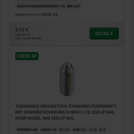
AUSSCHRAUBDREHMOMENT CA. NM=0,07
Bestellnummer:
03036-03
5,12 €
DETAILS
zzgl. MwSt.
zzgl. Versandkosten
L2 = ca. zwei Gewindegänge
03036 SF
FEDERNDES DRUCKSTÜCK STANDARD FEDERKRAFT,
MIT GEWINDESICHERUNG D=M04 L=10, EDELSTAHL,
KOMP:KUGEL AUS EDELSTAHL
GEWINDE=M4
LÄNGE=10
D1=2,5
HUB=0,8
L1=5
S=2