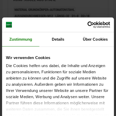
MATERIAL GRUNDKÖRPER=AUTOMATENSTAHL
AUSSENDURCHMESSER=M12
LÄNGE=32
D1=8
D2=18
HUB=2,5
L1=25
S=6
FEDERKRAFT ANFANG F1 CA. N=30
FEDERKRAFT ENDE F2 CA. N=55
Bestellnummer:
03073-12
Zustimmung
Details
Über Cookies
3,87 €
DETAILS
zzgl. MwSt.
zzgl. Versandkosten
Wir verwenden Cookies
Die Cookies helfen uns dabei, die Inhalte und Anzeigen
03073
zu personalisieren, Funktionen für soziale Medien
anbieten zu können und die Zugriffe auf unsere Website
zu analysieren. Außerdem geben wir Informationen zu
Ihrer Verwendung unserer Website an unsere Partner für
soziale Medien, Werbung und Analysen weiter. Unsere
Partner führen diese Informationen möglicherweise mit
weiteren Daten zusammen, die Sie ihnen bereitgestellt
FEDERNDES DRUCKSTÜCK STANDARD FEDERKRAFT,
haben oder die sie im Rahmen Ihrer Nutzung der Dienste