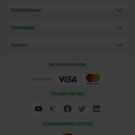
Unternehmen
Über uns
Downloads
Aktuelles
Dokumente
Service
Karriere
Kontakt
CAD
SICHER BEZAHLEN
Lieferkonditionen
Web Support
Zertifizierung
FOLGEN SIE UNS
VERSANDDIENSTLEISTER