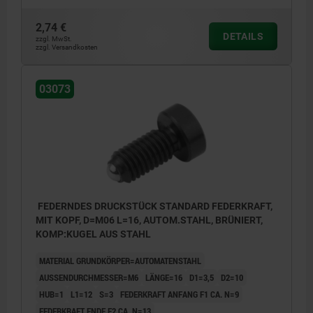
2,74 €
DETAILS
zzgl. MwSt.
zzgl. Versandkosten
03073
FEDERNDES DRUCKSTÜCK STANDARD FEDERKRAFT,
MIT KOPF, D=M06 L=16, AUTOM.STAHL, BRÜNIERT,
KOMP:KUGEL AUS STAHL
MATERIAL GRUNDKÖRPER=AUTOMATENSTAHL
AUSSENDURCHMESSER=M6
LÄNGE=16
D1=3,5
D2=10
HUB=1
L1=12
S=3
FEDERKRAFT ANFANG F1 CA. N=9
FEDERKRAFT ENDE F2 CA. N=13