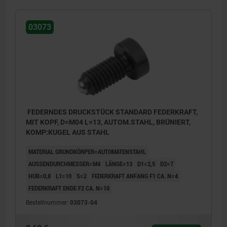
03073
FEDERNDES DRUCKSTÜCK STANDARD FEDERKRAFT,
MIT KOPF, D=M04 L=13, AUTOM.STAHL, BRÜNIERT,
KOMP:KUGEL AUS STAHL
MATERIAL GRUNDKÖRPER=AUTOMATENSTAHL
AUSSENDURCHMESSER=M4
LÄNGE=13
D1=2,5
D2=7
HUB=0,8
L1=10
S=2
FEDERKRAFT ANFANG F1 CA. N=4
FEDERKRAFT ENDE F2 CA. N=10
Bestellnummer:
03073-04