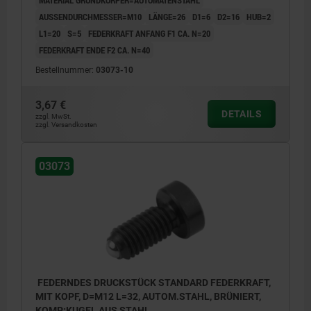
AUSSENDURCHMESSER=M10
LÄNGE=26
D1=6
D2=16
HUB=2
L1=20
S=5
FEDERKRAFT ANFANG F1 CA. N=20
FEDERKRAFT ENDE F2 CA. N=40
Bestellnummer:
03073-10
3,67 €
DETAILS
zzgl. MwSt.
zzgl. Versandkosten
03073
FEDERNDES DRUCKSTÜCK STANDARD FEDERKRAFT,
MIT KOPF, D=M12 L=32, AUTOM.STAHL, BRÜNIERT,
KOMP:KUGEL AUS STAHL