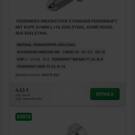
FEDERNDES DRUCKSTÜCK STANDARD FEDERKRAFT,
MIT KOPF, D=M06 L=16, EDELSTAHL, KOMP:KUGEL
AUS EDELSTAHL
MATERIAL GRUNDKÖRPER=EDELSTAHL
AUSSENDURCHMESSER=M6
LÄNGE=16
D1=3,5
D2=10
HUB=1
L1=12
S=3
FEDERKRAFT ANFANG F1 CA. N=9
FEDERKRAFT ENDE F2 CA. N=13
Bestellnummer:
03073-061
4,63 €
DETAILS
zzgl. MwSt.
zzgl. Versandkosten
03073