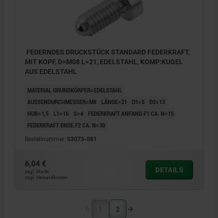
FEDERNDES DRUCKSTÜCK STANDARD FEDERKRAFT,
MIT KOPF, D=M08 L=21, EDELSTAHL, KOMP:KUGEL
AUS EDELSTAHL
MATERIAL GRUNDKÖRPER=EDELSTAHL
AUSSENDURCHMESSER=M8
LÄNGE=21
D1=5
D2=13
HUB=1,5
L1=16
S=4
FEDERKRAFT ANFANG F1 CA. N=15
FEDERKRAFT ENDE F2 CA. N=30
Bestellnummer:
03073-081
6,04 €
DETAILS
zzgl. MwSt.
zzgl. Versandkosten
1
2