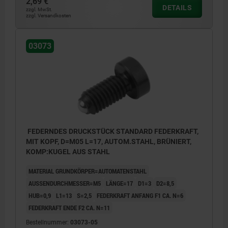
2,69 €
DETAILS
zzgl. MwSt.
zzgl. Versandkosten
03073
FEDERNDES DRUCKSTÜCK STANDARD FEDERKRAFT,
MIT KOPF, D=M05 L=17, AUTOM.STAHL, BRÜNIERT,
KOMP:KUGEL AUS STAHL
MATERIAL GRUNDKÖRPER=AUTOMATENSTAHL
AUSSENDURCHMESSER=M5
LÄNGE=17
D1=3
D2=8,5
HUB=0,9
L1=13
S=2,5
FEDERKRAFT ANFANG F1 CA. N=6
FEDERKRAFT ENDE F2 CA. N=11
Bestellnummer:
03073-05