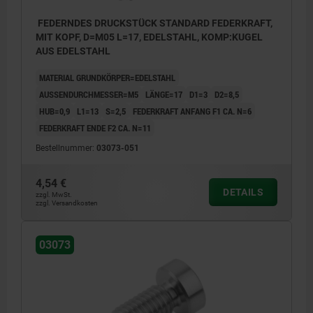
FEDERNDES DRUCKSTÜCK STANDARD FEDERKRAFT,
MIT KOPF, D=M05 L=17, EDELSTAHL, KOMP:KUGEL
AUS EDELSTAHL
MATERIAL GRUNDKÖRPER=EDELSTAHL
AUSSENDURCHMESSER=M5
LÄNGE=17
D1=3
D2=8,5
HUB=0,9
L1=13
S=2,5
FEDERKRAFT ANFANG F1 CA. N=6
FEDERKRAFT ENDE F2 CA. N=11
Bestellnummer:
03073-051
4,54 €
DETAILS
zzgl. MwSt.
zzgl. Versandkosten
03073