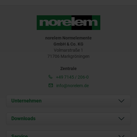
norelem Normelemente
GmbH & Co. KG
Volmarstraße 1
71706 Markgröningen
Zentrale
+49 7145 / 206-0
info@norelem.de
Unternehmen
Über uns
Downloads
Aktuelles
Dokumente
Service
Karriere