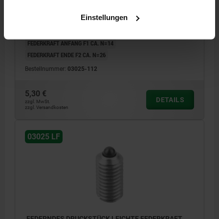
EDELSTAHL
Einstellungen
GEWINDE=M12
LÄNGE=22
MATERIAL GRUNDKÖRPER=EDELSTAHL
D1=6
HUB=3,5
N=2
FEDERKRAFT ANFANG F1 CA. N=14
FEDERKRAFT ENDE F2 CA. N=26
Bestellnummer:
03025-112
5,30 €
DETAILS
zzgl. MwSt.
zzgl. Versandkosten
03025 LF
FEDERNDES DRUCKSTÜCK LEICHTE FEDERKRAFT