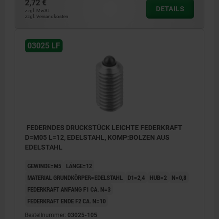
2,72 €
DETAILS
zzgl. MwSt.
zzgl. Versandkosten
03025 LF
FEDERNDES DRUCKSTÜCK LEICHTE FEDERKRAFT
D=M05 L=12, EDELSTAHL, KOMP:BOLZEN AUS
EDELSTAHL
GEWINDE=M5
LÄNGE=12
MATERIAL GRUNDKÖRPER=EDELSTAHL
D1=2,4
HUB=2
N=0,8
FEDERKRAFT ANFANG F1 CA. N=3
FEDERKRAFT ENDE F2 CA. N=10
Bestellnummer:
03025-105