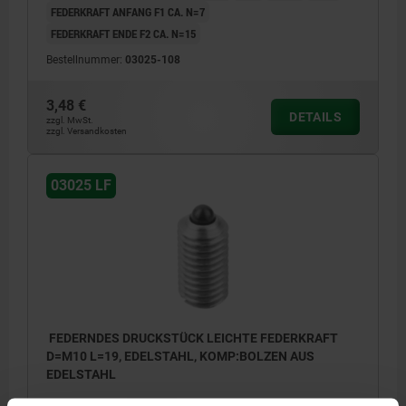
FEDERKRAFT ANFANG F1 CA. N=7
FEDERKRAFT ENDE F2 CA. N=15
Bestellnummer:
03025-108
3,48 €
DETAILS
zzgl. MwSt.
zzgl. Versandkosten
03025 LF
FEDERNDES DRUCKSTÜCK LEICHTE FEDERKRAFT
D=M10 L=19, EDELSTAHL, KOMP:BOLZEN AUS
EDELSTAHL