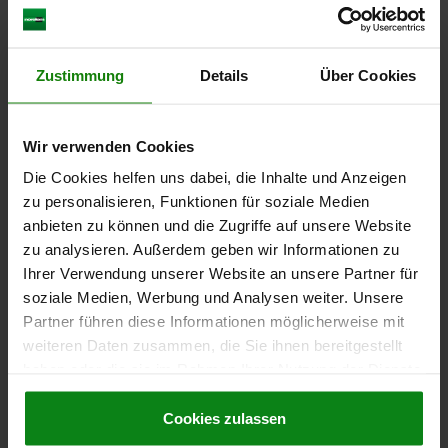
GEWINDE=M10
LÄNGE=19
MATERIAL GRUNDKÖRPER=EDELSTAHL
D1=4,5
HUB=2,5
N=1,6
FEDERKRAFT ANFANG F1 CA. N=9
FEDERKRAFT ENDE F2 CA. N=16
Zustimmung
Details
Über Cookies
Bestellnummer:
03025-110
Wir verwenden Cookies
3,99 €
DETAILS
zzgl. MwSt.
Die Cookies helfen uns dabei, die Inhalte und Anzeigen
zzgl. Versandkosten
zu personalisieren, Funktionen für soziale Medien
anbieten zu können und die Zugriffe auf unsere Website
03025 LF
zu analysieren. Außerdem geben wir Informationen zu
Ihrer Verwendung unserer Website an unsere Partner für
soziale Medien, Werbung und Analysen weiter. Unsere
Partner führen diese Informationen möglicherweise mit
weiteren Daten zusammen, die Sie ihnen bereitgestellt
haben oder die sie im Rahmen Ihrer Nutzung der Dienste
gesammelt haben.
Cookie Richtlinien
FEDERNDES DRUCKSTÜCK LEICHTE FEDERKRAFT
Impressum
|
Datenschutz
|
AGB
Cookies zulassen
D=M12 L=22, EDELSTAHL, KOMP:BOLZEN AUS