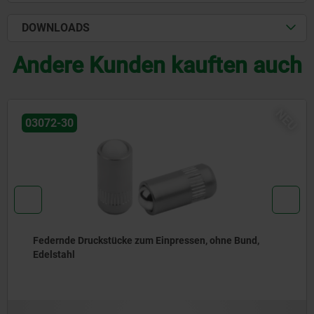
DOWNLOADS
Andere Kunden kauften auch
U
NE
03071-90
Federnde Druckstücke glatte Ausführung, ohne Bund,
Stahl