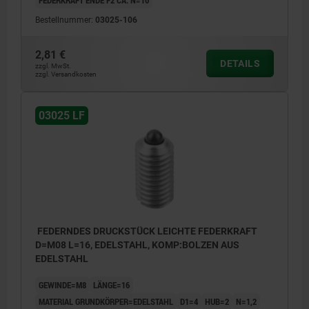
FEDERKRAFT ENDE F2 CA. N=10
Bestellnummer:
03025-106
2,81 €
DETAILS
zzgl. MwSt.
zzgl. Versandkosten
03025 LF
FEDERNDES DRUCKSTÜCK LEICHTE FEDERKRAFT
D=M08 L=16, EDELSTAHL, KOMP:BOLZEN AUS
EDELSTAHL
GEWINDE=M8
LÄNGE=16
MATERIAL GRUNDKÖRPER=EDELSTAHL
D1=4
HUB=2
N=1,2