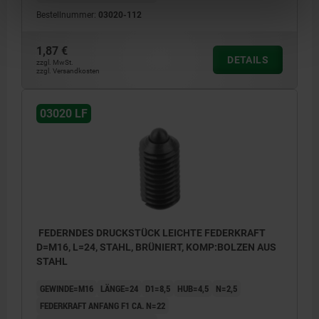
Bestellnummer:
03020-112
1,87 €
DETAILS
zzgl. MwSt.
zzgl. Versandkosten
03020 LF
FEDERNDES DRUCKSTÜCK LEICHTE FEDERKRAFT
D=M16, L=24, STAHL, BRÜNIERT, KOMP:BOLZEN AUS
STAHL
GEWINDE=M16
LÄNGE=24
D1=8,5
HUB=4,5
N=2,5
FEDERKRAFT ANFANG F1 CA. N=22