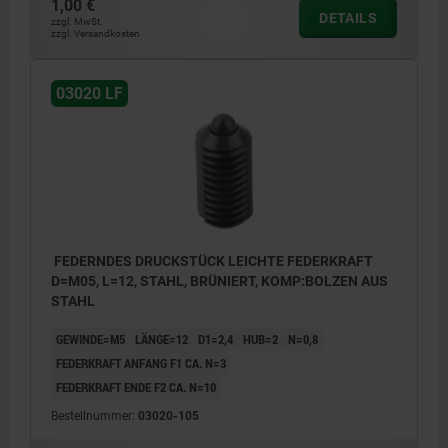
1,00 €
DETAILS
zzgl. MwSt.
zzgl. Versandkosten
03020 LF
FEDERNDES DRUCKSTÜCK LEICHTE FEDERKRAFT
D=M05, L=12, STAHL, BRÜNIERT, KOMP:BOLZEN AUS
STAHL
GEWINDE=M5
LÄNGE=12
D1=2,4
HUB=2
N=0,8
FEDERKRAFT ANFANG F1 CA. N=3
FEDERKRAFT ENDE F2 CA. N=10
Bestellnummer:
03020-105