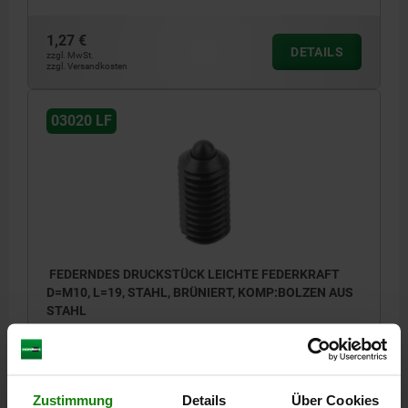
1,27 €
DETAILS
zzgl. MwSt.
zzgl. Versandkosten
03020 LF
FEDERNDES DRUCKSTÜCK LEICHTE FEDERKRAFT
D=M10, L=19, STAHL, BRÜNIERT, KOMP:BOLZEN AUS
STAHL
GEWINDE=M10
LÄNGE=19
D1=4,5
HUB=2,5
N=1,6
FEDERKRAFT ANFANG F1 CA. N=9
FEDERKRAFT ENDE F2 CA. N=16
Zustimmung
Details
Über Cookies