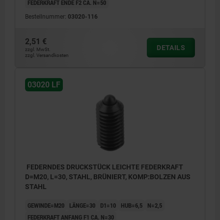
FEDERKRAFT ENDE F2 CA. N=50
Bestellnummer:
03020-116
2,51 €
DETAILS
zzgl. MwSt.
zzgl. Versandkosten
03020 LF
FEDERNDES DRUCKSTÜCK LEICHTE FEDERKRAFT
D=M20, L=30, STAHL, BRÜNIERT, KOMP:BOLZEN AUS
STAHL
GEWINDE=M20
LÄNGE=30
D1=10
HUB=6,5
N=2,5
FEDERKRAFT ANFANG F1 CA. N=30