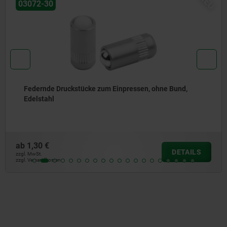
NEU
03072-20
und,
Federnde Druckstücke zum Einpressen, ohne 
Stahl
ab
1,04 €
DETAILS
zzgl. MwSt.
zzgl. Versandkosten