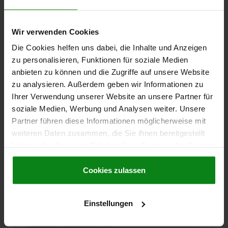
Bestellnummer:
03020-110
1,31 €
Wir verwenden Cookies
DETAILS
zzgl. MwSt.
zzgl. Versandkosten
Die Cookies helfen uns dabei, die Inhalte und Anzeigen
zu personalisieren, Funktionen für soziale Medien
anbieten zu können und die Zugriffe auf unsere Website
03020 LF
zu analysieren. Außerdem geben wir Informationen zu
Ihrer Verwendung unserer Website an unsere Partner für
soziale Medien, Werbung und Analysen weiter. Unsere
Partner führen diese Informationen möglicherweise mit
weiteren Daten zusammen, die Sie ihnen bereitgestellt
haben oder die sie im Rahmen Ihrer Nutzung der Dienste
gesammelt haben.
Cookie Richtlinien
FEDERNDES DRUCKSTÜCK LEICHTE FEDERKRAFT
Impressum
|
Datenschutz
|
AGB
Cookies zulassen
D=M12, L=22, STAHL, BRÜNIERT, KOMP:BOLZEN AUS
STAHL
GEWINDE=M12
LÄNGE=22
D1=6
HUB=3,5
N=2
Einstellungen
FEDERKRAFT ANFANG F1 CA. N=14
FEDERKRAFT ENDE F2 CA. N=26