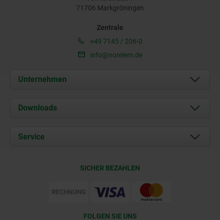
71706 Markgröningen
Zentrale
+49 7145 / 206-0
info@norelem.de
Unternehmen
Über uns
Downloads
Aktuelles
Dokumente
Service
Karriere
Kontakt
CAD
SICHER BEZAHLEN
Lieferkonditionen
Web Support
Zertifizierung
FOLGEN SIE UNS