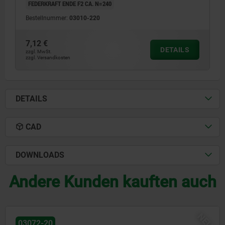
FEDERKRAFT ENDE F2 CA. N=240
Bestellnummer:
03010-220
7,12 €
DETAILS
zzgl. MwSt.
zzgl. Versandkosten
DETAILS
CAD
DOWNLOADS
Andere Kunden kauften auch
U
N
03072-30