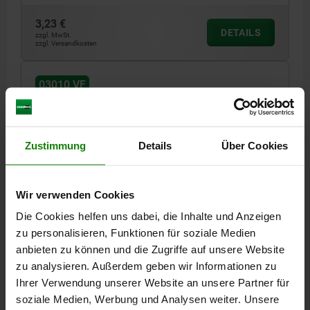
3,23 €
DETAILS
zzgl. MwSt.
zzgl. Versandkosten
03010 VF
Zustimmung
Details
Über Cookies
Wir verwenden Cookies
FEDERNDES DRUCKSTÜCK VERSTÄRKTE
FEDERKRAFT D=M10 L=19, EDELSTAHL, KOMP:KUGEL
Die Cookies helfen uns dabei, die Inhalte und Anzeigen
AUS EDELSTAHL
zu personalisieren, Funktionen für soziale Medien
anbieten zu können und die Zugriffe auf unsere Website
GEWINDE=M10
LÄNGE=19
D1=6
HUB=2
N=1,6
zu analysieren. Außerdem geben wir Informationen zu
FEDERKRAFT ANFANG F1 CA. N=66
Ihrer Verwendung unserer Website an unsere Partner für
FEDERKRAFT ENDE F2 CA. N=100
soziale Medien, Werbung und Analysen weiter. Unsere
Bestellnummer:
03010-210