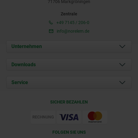
71706 Markgröningen
Zentrale
+49 7145 / 206-0
info@norelem.de
Unternehmen
Über uns
Downloads
Aktuelles
Dokumente
Service
Karriere
Kontakt
CAD
SICHER BEZAHLEN
Lieferkonditionen
Web Support
Zertifizierung
FOLGEN SIE UNS