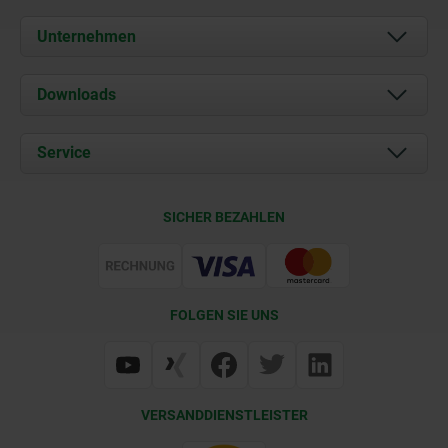
Unternehmen
Über uns
Downloads
Aktuelles
Dokumente
Service
Karriere
Kontakt
CAD
SICHER BEZAHLEN
Lieferkonditionen
Web Support
Zertifizierung
FOLGEN SIE UNS
VERSANDDIENSTLEISTER