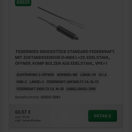
03025
FEDERNDES DRUCKSTÜCK STANDARD FEDERKRAFT,
MIT ZUSTANDSSENSOR D=M08 L=29, EDELSTAHL,
ÖFFNER, KOMP:BOLZEN AUS EDELSTAHL, VPE=1
AUSFÜHRUNG 2=ÖFFNER
GEWINDE=M8
LÄNGE=29
D1=4
HUB=2
LÄNGE=3
FEDERKRAFT ANFANG F1 CA. N=15
FEDERKRAFT ENDE F2 CA. N=30
KABELLÄNGE=2000
Bestellnummer:
03025-5081
60,07 €
DETAILS
zzgl. MwSt.
zzgl. Versandkosten