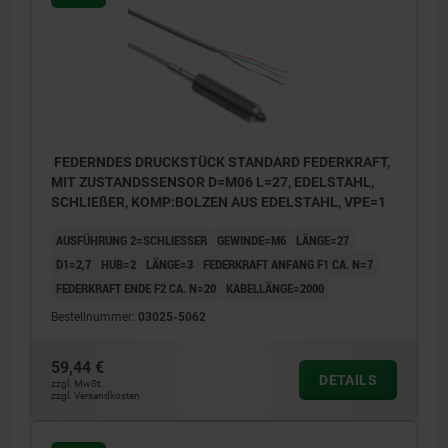
BN = Braun
BK = Schwarz
BU = Blau
FEDERNDES DRUCKSTÜCK STANDARD FEDERKRAFT,
MIT ZUSTANDSSENSOR D=M06 L=27, EDELSTAHL,
Anwendungsbeispiel Positionsabfrage:
SCHLIEßER, KOMP:BOLZEN AUS EDELSTAHL, VPE=1
Pos. 1: Schieber eingerastet
AUSFÜHRUNG 2=SCHLIESSER
GEWINDE=M6
LÄNGE=27
Pos. 2: Schieber ausgerastet
D1=2,7
HUB=2
LÄNGE=3
FEDERKRAFT ANFANG F1 CA. N=7
3) Schieber
FEDERKRAFT ENDE F2 CA. N=20
KABELLÄNGE=2000
Bestellnummer:
03025-5062
59,44 €
DETAILS
zzgl. MwSt.
zzgl. Versandkosten