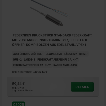
FEDERNDES DRUCKSTÜCK STANDARD FEDERKRAFT,
MIT ZUSTANDSSENSOR D=M06 L=27, EDELSTAHL,
ÖFFNER, KOMP:BOLZEN AUS EDELSTAHL, VPE=1
AUSFÜHRUNG 2=ÖFFNER
GEWINDE=M6
LÄNGE=27
D1=2,7
HUB=2
LÄNGE=3
FEDERKRAFT ANFANG F1 CA. N=7
FEDERKRAFT ENDE F2 CA. N=20
KABELLÄNGE=2000
Bestellnummer:
03025-5061
59,44 €
DETAILS
zzgl. MwSt.
zzgl. Versandkosten
4) LED-Anzeige
03025