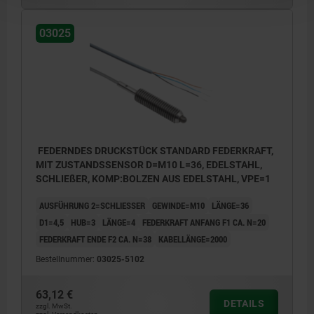
03025
FEDERNDES DRUCKSTÜCK STANDARD FEDERKRAFT,
MIT ZUSTANDSSENSOR D=M10 L=36, EDELSTAHL,
SCHLIEßER, KOMP:BOLZEN AUS EDELSTAHL, VPE=1
AUSFÜHRUNG 2=SCHLIESSER
GEWINDE=M10
LÄNGE=36
D1=4,5
HUB=3
LÄNGE=4
FEDERKRAFT ANFANG F1 CA. N=20
FEDERKRAFT ENDE F2 CA. N=38
KABELLÄNGE=2000
Bestellnummer:
03025-5102
63,12 €
DETAILS
zzgl. MwSt.