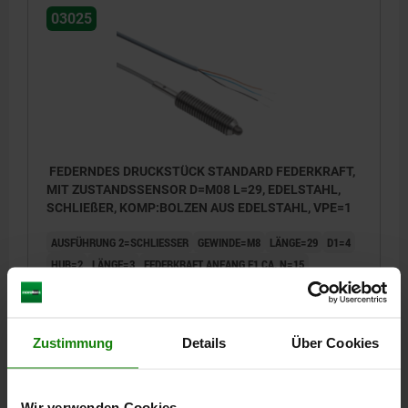
03025
FEDERNDES DRUCKSTÜCK STANDARD FEDERKRAFT,
MIT ZUSTANDSSENSOR D=M08 L=29, EDELSTAHL,
SCHLIEßER, KOMP:BOLZEN AUS EDELSTAHL, VPE=1
AUSFÜHRUNG 2=SCHLIESSER
GEWINDE=M8
LÄNGE=29
D1=4
HUB=2
LÄNGE=3
FEDERKRAFT ANFANG F1 CA. N=15
FEDERKRAFT ENDE F2 CA. N=30
KABELLÄNGE=2000
Bestellnummer:
03025-5082
Zustimmung
Details
Über Cookies
60,07 €
DETAILS
zzgl. MwSt.
zzgl. Versandkosten
Wir verwenden Cookies