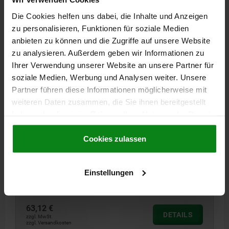
Die Cookies helfen uns dabei, die Inhalte und Anzeigen
03025
zu personalisieren, Funktionen für soziale Medien
anbieten zu können und die Zugriffe auf unsere Website
zu analysieren. Außerdem geben wir Informationen zu
Ihrer Verwendung unserer Website an unsere Partner für
soziale Medien, Werbung und Analysen weiter. Unsere
Partner führen diese Informationen möglicherweise mit
weiteren Daten zusammen, die Sie ihnen bereitgestellt
FEDERNDES DRUCKSTÜCK STANDARD FEDERKRAFT,
MIT ZUSTANDSSENSOR D=M10 L=36, EDELSTAHL,
haben oder die sie im Rahmen Ihrer Nutzung der Dienste
ÖFFNER, KOMP:BOLZEN AUS EDELSTAHL, VPE=1
gesammelt haben.
Cookie Richtlinien
Impressum
|
Datenschutz
|
AGB
Cookies zulassen
AUSFÜHRUNG 2=ÖFFNER
GEWINDE=M10
LÄNGE=36
D1=4,5
HUB=3
LÄNGE=4
FEDERKRAFT ANFANG F1 CA. N=20
FEDERKRAFT ENDE F2 CA. N=38
KABELLÄNGE=2000
Einstellungen
Bestellnummer:
03025-5101
63,12 €
DETAILS
zzgl. MwSt.
zzgl. Versandkosten