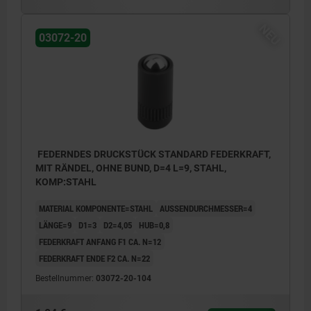
NEU
03072-20
FEDERNDES DRUCKSTÜCK STANDARD FEDERKRAFT,
MIT RÄNDEL, OHNE BUND, D=4 L=9, STAHL,
KOMP:STAHL
MATERIAL KOMPONENTE=STAHL
AUSSENDURCHMESSER=4
LÄNGE=9
D1=3
D2=4,05
HUB=0,8
FEDERKRAFT ANFANG F1 CA. N=12
FEDERKRAFT ENDE F2 CA. N=22
Bestellnummer:
03072-20-104