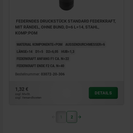
FEDERNDES DRUCKSTÜCK STANDARD FEDERKRAFT,
MIT RÄNDEL, OHNE BUND, D=6 L=14, STAHL,
KOMP:POM
MATERIAL KOMPONENTE=POM
AUSSENDURCHMESSER=6
LÄNGE=14
D1=5
D2=6,05
HUB=1,3
FEDERKRAFT ANFANG F1 CA. N=22
FEDERKRAFT ENDE F2 CA. N=40
Bestellnummer:
03072-20-306
1,32 €
DETAILS
zzgl. MwSt.
zzgl. Versandkosten
1
2