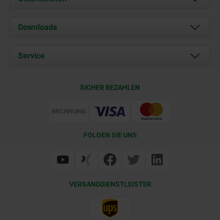
Über uns
Downloads
Aktuelles
Dokumente
Service
Karriere
Kontakt
CAD
SICHER BEZAHLEN
Lieferkonditionen
Web Support
Zertifizierung
FOLGEN SIE UNS
VERSANDDIENSTLEISTER