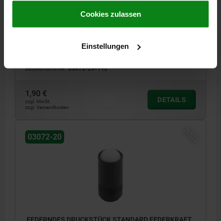
gesammelt haben.
Cookie Richtlinien
Impressum
|
Datenschutz
|
AGB
Cookies zulassen
MATERIAL KOMPONENTE=STAHL
AUSSENDURCHMESSER=12
LÄNGE=24
D1=10
D2=12,05
HUB=3,2
FEDERKRAFT ANFANG F1 CA. N=54
Einstellungen
FEDERKRAFT ENDE F2 CA. N=122
Bestellnummer:
03072-20-112
1,90 €
DETAILS
zzgl. MwSt.
zzgl. Versandkosten
NEU
03072-20
FEDERNDES DRUCKSTÜCK STANDARD FEDERKRAFT,