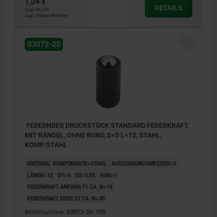
1,04 €
DETAILS
zzgl. MwSt.
zzgl. Versandkosten
NEU
03072-20
FEDERNDES DRUCKSTÜCK STANDARD FEDERKRAFT,
MIT RÄNDEL, OHNE BUND, D=5 L=12, STAHL,
KOMP:STAHL
MATERIAL KOMPONENTE=STAHL
AUSSENDURCHMESSER=5
LÄNGE=12
D1=4
D2=5,05
HUB=1
FEDERKRAFT ANFANG F1 CA. N=19
FEDERKRAFT ENDE F2 CA. N=30
Bestellnummer:
03072-20-105