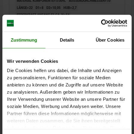
MATERIAL KOMPONENTE=STAHL
AUSSENDURCHMESSER=10
LÄNGE=22
D1=8
D2=10,05
HUB=2,7
FEDERKRAFT ANFANG F1 CA. N=54
FEDERKRAFT ENDE F2 CA. N=100
Bestellnummer:
03072-20-110
Zustimmung
Details
Über Cookies
1,56 €
DETAILS
zzgl. MwSt.
zzgl. Versandkosten
Wir verwenden Cookies
NEU
Die Cookies helfen uns dabei, die Inhalte und Anzeigen
03072-20
zu personalisieren, Funktionen für soziale Medien
anbieten zu können und die Zugriffe auf unsere Website
zu analysieren. Außerdem geben wir Informationen zu
Ihrer Verwendung unserer Website an unsere Partner für
soziale Medien, Werbung und Analysen weiter. Unsere
Partner führen diese Informationen möglicherweise mit
weiteren Daten zusammen, die Sie ihnen bereitgestellt
FEDERNDES DRUCKSTÜCK STANDARD FEDERKRAFT,
haben oder die sie im Rahmen Ihrer Nutzung der Dienste
MIT RÄNDEL, OHNE BUND, D=12 L=24, STAHL,
KOMP:STAHL