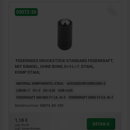
NEU
03072-20
FEDERNDES DRUCKSTÜCK STANDARD FEDERKRAFT,
MIT RÄNDEL, OHNE BUND, D=3 L=7, STAHL,
KOMP:STAHL
MATERIAL KOMPONENTE=STAHL
AUSSENDURCHMESSER=3
LÄNGE=7
D1=2
D2=3,05
HUB=0,65
FEDERKRAFT ANFANG F1 CA. N=5
FEDERKRAFT ENDE F2 CA. N=7
Bestellnummer:
03072-20-103
1,18 €
DETAILS
zzgl. MwSt.
1) Rändel
zzgl. Versandkosten