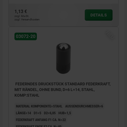
1,13 €
DETAILS
zzgl. MwSt.
zzgl. Versandkosten
NEU
03072-20
FEDERNDES DRUCKSTÜCK STANDARD FEDERKRAFT,
MIT RÄNDEL, OHNE BUND, D=6 L=14, STAHL,
KOMP:STAHL
MATERIAL KOMPONENTE=STAHL
AUSSENDURCHMESSER=6
LÄNGE=14
D1=5
D2=6,05
HUB=1,5
FEDERKRAFT ANFANG F1 CA. N=22
FEDERKRAFT ENDE F2 CA. N=40