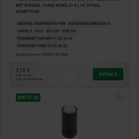
MIT RÄNDEL, OHNE BUND, D=4 L=9, STAHL,
KOMP:POM
MATERIAL KOMPONENTE=POM
AUSSENDURCHMESSER=4
LÄNGE=9
D1=3
D2=4,05
HUB=0,6
FEDERKRAFT ANFANG F1 CA. N=12
FEDERKRAFT ENDE F2 CA. N=22
Bestellnummer:
03072-20-304
1,12 €
DETAILS
zzgl. MwSt.
zzgl. Versandkosten
NEU
03072-20