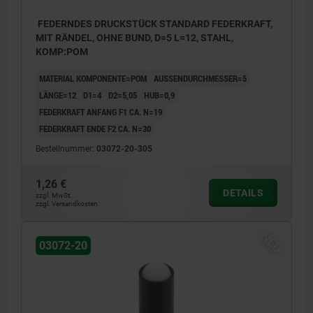
FEDERNDES DRUCKSTÜCK STANDARD FEDERKRAFT,
MIT RÄNDEL, OHNE BUND, D=5 L=12, STAHL,
KOMP:POM
MATERIAL KOMPONENTE=POM
AUSSENDURCHMESSER=5
LÄNGE=12
D1=4
D2=5,05
HUB=0,9
FEDERKRAFT ANFANG F1 CA. N=19
FEDERKRAFT ENDE F2 CA. N=30
Bestellnummer:
03072-20-305
1,26 €
DETAILS
zzgl. MwSt.
zzgl. Versandkosten
NEU
03072-20