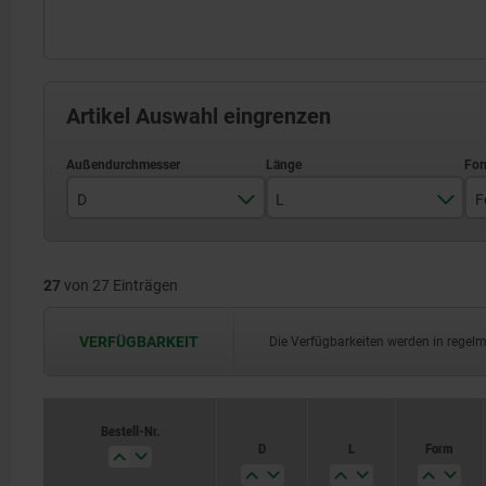
Artikel Auswahl eingrenzen
D
L
F
M12
11,5
27
von 27 Einträgen
M18X1,5
18
19
VERFÜGBARKEIT
Die Verfügbarkeiten werden in regel
26,5
31,5
Bestell-Nr.
D
L
Form
45