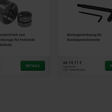
erkzeug für
Rundspannelemente
nnelemente
ab
20,35 €
DETAILS
zzgl. MwSt.
ten
zzgl. Versandkosten