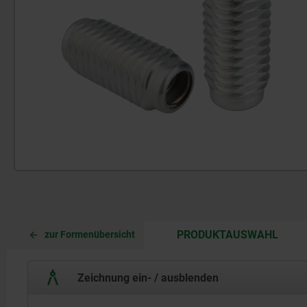
CURR
CURR
PRODUKTAUSWAHL
zur Formenübersicht
TAB:
TAB:
Zeichnung ein- / ausblenden