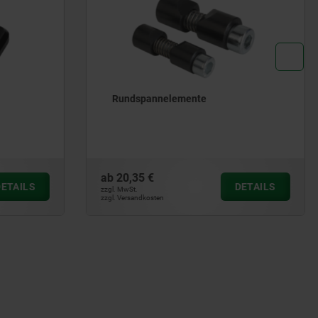
Federnde Seitendruckstücke mit
Kunststofffeder
ab
4,60 €
DETAILS
DETAILS
zzgl. MwSt.
zzgl. Versandkosten