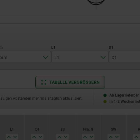
orm
L1
D1
B
4
M4
TABELLE VERGRÖSSERN
7,5
M6
11,5
Ab Lager lieferbar
mäßigen Abständen mehrmals täglich aktualisiert.
In 1-2 Wochen lie
L1
D1
±S
F ca. N
SW