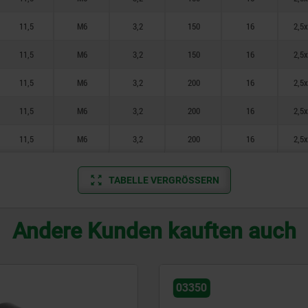
11,5
M6
3,2
150
16
2,5
11,5
M6
3,2
150
16
2,5
11,5
M6
3,2
200
16
2,5
11,5
M6
3,2
200
16
2,5
11,5
M6
3,2
200
16
2,5
TABELLE VERGRÖSSERN
Andere Kunden kauften auch
03350