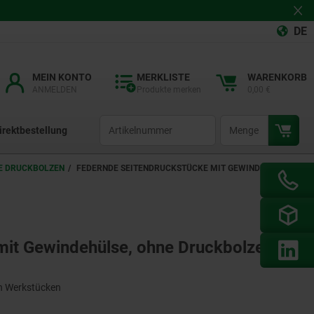
DE
MEIN KONTO
MERKLISTE
WARENKORB
ANMELDEN
Produkte merken
0,00 €
productCode
qty
irektbestellung
NE DRUCKBOLZEN
FEDERNDE SEITENDRUCKSTÜCKE MIT GEWINDEHÜLSE,
mit Gewindehülse, ohne Druckbolzen,
on Werkstücken