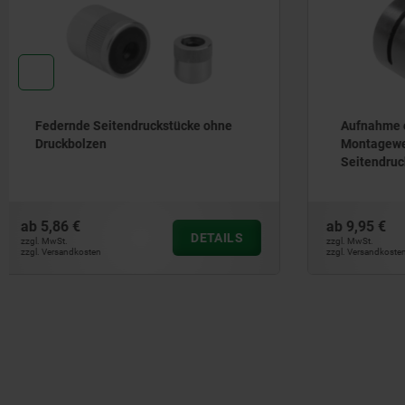
Aufnahme exzentrisch und
Montagew
Montagewerkzeuge für Federnde
Rundspa
Seitendruckstücke
ab
9,95 €
ab
14,11 €
DETAILS
zzgl. MwSt.
zzgl. MwSt.
zzgl. Versandkosten
zzgl. Versandkos