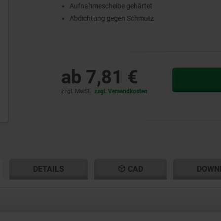
Aufnahmescheibe gehärtet
Abdichtung gegen Schmutz
ab
7,81 €
zzgl. MwSt.
zzgl. Versandkosten
ENT
ENT
DETAILS
CAD
DOWN