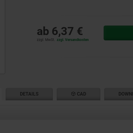
ab
6,37 €
zzgl. MwSt.
zzgl. Versandkosten
ENT
ENT
DETAILS
CAD
DOWN