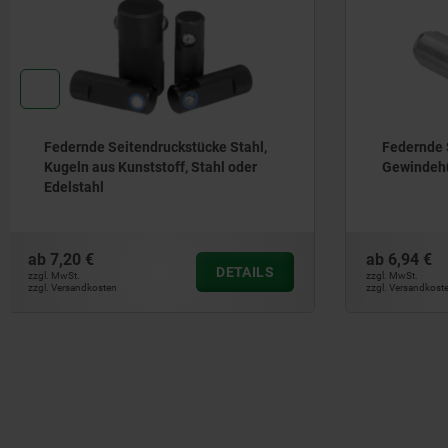
Federnde Seitendruckstücke mit
Montagew
Gewindehülse
Rundspa
ab
6,94 €
ab
14,11 €
DETAILS
zzgl. MwSt.
zzgl. MwSt.
zzgl. Versandkosten
zzgl. Versandkos