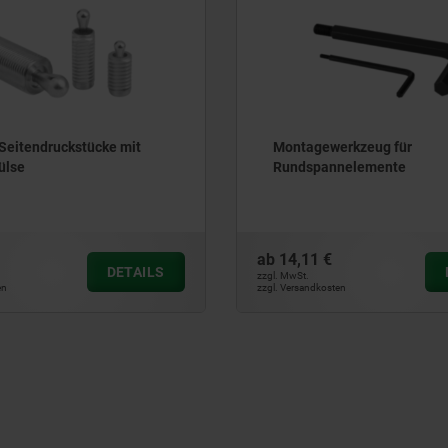
erkzeug für
Federnde Seitendruckstüc
nnelemente
Kunststofffeder
ab
4,60 €
DETAILS
zzgl. MwSt.
ten
zzgl. Versandkosten