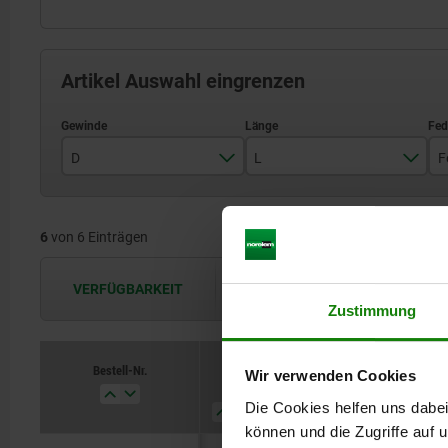
Artikel Auswahl eingrenzen
D
L
F
M12X1,5
20
6
von 6 Einträgen
M16x1,5
28
M20X1,5
34
VERFÜGBARKEIT
Die Verfügbarkeiten werden in regel
Zustimmung
Bestell-Nr.
Wir verwenden Cookies
D
L
Federkraft
Form
Die Cookies helfen uns dabei
können und die Zugriffe auf