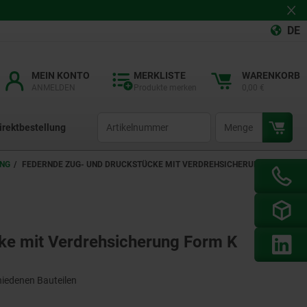
DE
MEIN KONTO
MERKLISTE
WARENKORB
ANMELDEN
Produkte merken
0,00 €
productCode
qty
irektbestellung
UNG
FEDERNDE ZUG- UND DRUCKSTÜCKE MIT VERDREHSICHERUNG FORM
ke mit Verdrehsicherung Form K
hiedenen Bauteilen