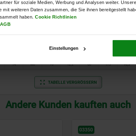
8
M4
5,5
6,78
16
38
6,12
rtner für soziale Medien, Werbung und Analysen weiter. Unsere
e mit weiteren Daten zusammen, die Sie ihnen bereitgestellt ha
11
M5
8
10
25
71
8,7
esammelt haben.
Cookie Richtlinien
AGB
14
M6
10
12,2
40
140
10,3
8
M4
5,5
6,78
20
60
6,12
Einstellungen
11
M5
8
10
35
103
8,7
14
M6
10
12,2
60
175
10,3
TABELLE VERGRÖSSERN
Andere Kunden kauften auch
03330-01