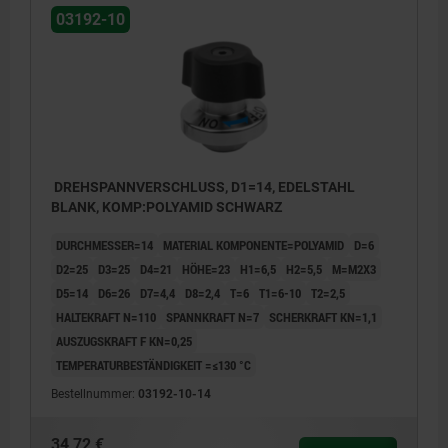
03192-10
DREHSPANNVERSCHLUSS, D1=14, EDELSTAHL
BLANK, KOMP:POLYAMID SCHWARZ
DURCHMESSER=14
MATERIAL KOMPONENTE=POLYAMID
D=6
D2=25
D3=25
D4=21
HÖHE=23
H1=6,5
H2=5,5
M=M2X3
D5=14
D6=26
D7=4,4
D8=2,4
T=6
T1=6-10
T2=2,5
HALTEKRAFT N=110
SPANNKRAFT N=7
SCHERKRAFT KN=1,1
AUSZUGSKRAFT F KN=0,25
TEMPERATURBESTÄNDIGKEIT =≤130 °C
Bestellnummer:
03192-10-14
34,72 €