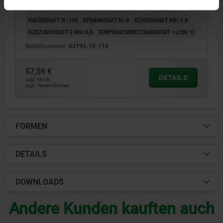
D5=18
D6=35
D7=6,5
D8=3,4
T=6
T1=6-14
T2=2,5
HALTEKRAFT N=150
SPANNKRAFT N=9
SCHERKRAFT KN=1,8
AUSZUGSKRAFT F KN=0,4
TEMPERATURBESTÄNDIGKEIT =≤200 °C
Bestellnummer:
03192-10-118
57,59 €
DETAILS
zzgl. MwSt.
zzgl. Versandkosten
FORMEN
DETAILS
DOWNLOADS
Andere Kunden kauften auch