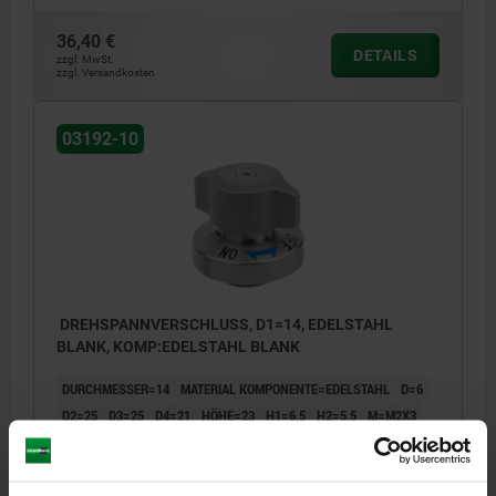
36,40 €
DETAILS
zzgl. MwSt.
zzgl. Versandkosten
03192-10
DREHSPANNVERSCHLUSS, D1=14, EDELSTAHL
BLANK, KOMP:EDELSTAHL BLANK
DURCHMESSER=14
MATERIAL KOMPONENTE=EDELSTAHL
D=6
D2=25
D3=25
D4=21
HÖHE=23
H1=6,5
H2=5,5
M=M2X3
D5=14
D6=26
D7=4,4
D8=2,4
T=6
T1=6-10
T2=2,5
HALTEKRAFT N=110
SPANNKRAFT N=7
SCHERKRAFT KN=1,1
AUSZUGSKRAFT F KN=0,25