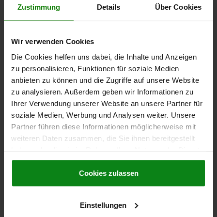
Zustimmung
Details
Über Cookies
TEMPERATURBESTÄNDIGKEIT =≤200 °C
Bestellnummer:
03192-10-114
Wir verwenden Cookies
55,05 €
DETAILS
Die Cookies helfen uns dabei, die Inhalte und Anzeigen
zzgl. MwSt.
zzgl. Versandkosten
zu personalisieren, Funktionen für soziale Medien
anbieten zu können und die Zugriffe auf unsere Website
zu analysieren. Außerdem geben wir Informationen zu
03192-10
Ihrer Verwendung unserer Website an unsere Partner für
soziale Medien, Werbung und Analysen weiter. Unsere
Partner führen diese Informationen möglicherweise mit
weiteren Daten zusammen, die Sie ihnen bereitgestellt
haben oder die sie im Rahmen Ihrer Nutzung der Dienste
gesammelt haben.
Cookie Richtlinien
Impressum
|
Datenschutz
|
AGB
Cookies zulassen
DREHSPANNVERSCHLUSS, D1=18, EDELSTAHL
BLANK, KOMP:EDELSTAHL BLANK
DURCHMESSER=18
MATERIAL KOMPONENTE=EDELSTAHL
D=8
Einstellungen
D2=34
D3=34
D4=28
HÖHE=28
H1=10
H2=5,5
M=M3X4