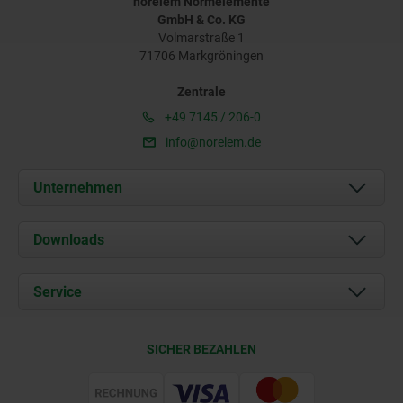
norelem Normelemente
GmbH & Co. KG
Volmarstraße 1
71706 Markgröningen
Zentrale
+49 7145 / 206-0
info@norelem.de
Unternehmen
Über uns
Downloads
Aktuelles
Dokumente
Service
Karriere
Kontakt
CAD
SICHER BEZAHLEN
Lieferkonditionen
Web Support