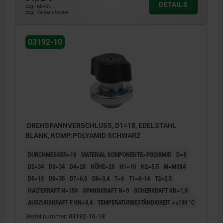
DETAILS
zzgl. MwSt.
zzgl. Versandkosten
1) Montagemöglichkeit 1
2) Montagemöglichkeit 2
03192-10
3) Platte
DREHSPANNVERSCHLUSS, D1=18, EDELSTAHL
BLANK, KOMP:POLYAMID SCHWARZ
DURCHMESSER=18
MATERIAL KOMPONENTE=POLYAMID
D=8
D2=34
D3=34
D4=28
HÖHE=28
H1=10
H2=5,5
M=M3X4
D5=18
D6=35
D7=6,5
D8=3,4
T=6
T1=6-14
T2=2,5
HALTEKRAFT N=150
SPANNKRAFT N=9
SCHERKRAFT KN=1,8
AUSZUGSKRAFT F KN=0,4
TEMPERATURBESTÄNDIGKEIT =≤130 °C
Bestellnummer:
03192-10-18