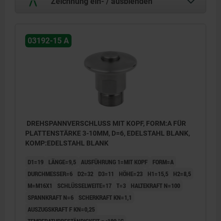
Zeichnung ein- / ausblenden
03192-15 A
DREHSPANNVERSCHLUSS MIT KOPF, FORM:A FÜR
PLATTENSTÄRKE 3-10MM, D=6, EDELSTAHL BLANK,
KOMP:EDELSTAHL BLANK
D1=19
LÄNGE=9,5
AUSFÜHRUNG 1=MIT KOPF
FORM=A
DURCHMESSER=6
D2=32
D3=11
HÖHE=23
H1=15,5
H2=8,5
M=M16X1
SCHLÜSSELWEITE=17
T=3
HALTEKRAFT N=100
SPANNKRAFT N=6
SCHERKRAFT KN=1,1
AUSZUGSKRAFT F KN=0,25
TEMPERATURBESTÄNDIGKEIT =≤180 °C