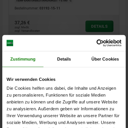
Bestellnummer:
03192-15-11
37,26 €
DETAILS
1) Platte
zzgl. MwSt.
zzgl. Versandkosten
DETAILS
Zustimmung
Details
Über Cookies
CAD
Wir verwenden Cookies
DOWNLOADS
Die Cookies helfen uns dabei, die Inhalte und Anzeigen
zu personalisieren, Funktionen für soziale Medien
Andere Kunden kauften auch
anbieten zu können und die Zugriffe auf unsere Website
zu analysieren. Außerdem geben wir Informationen zu
Ihrer Verwendung unserer Website an unsere Partner für
NEU
soziale Medien, Werbung und Analysen weiter. Unsere
03415