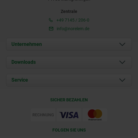
Zentrale
+49 7145 / 206-0
info@norelem.de
Unternehmen
Über uns
Downloads
Aktuelles
Dokumente
Service
Karriere
Kontakt
CAD
SICHER BEZAHLEN
Lieferkonditionen
Web Support
Zertifizierung
FOLGEN SIE UNS