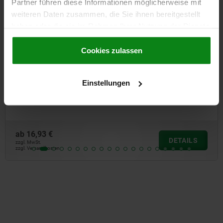
Partner führen diese Informationen möglicherweise mit
weiteren Daten zusammen, die Sie ihnen bereitgestellt
haben oder die sie im Rahmen Ihrer Nutzung der Dienste
gesammelt haben.
Cookie Richtlinien
Impressum
|
Datenschutz
|
AGB
Cookies zulassen
stahl-Pilzgriff
Kugelsperrbolzen mit h
Einstellungen
ab
15,01 €
DETAILS
zzgl. MwSt.
zzgl. Versandkosten