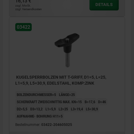
16,13 €
DETAILS
zzgl. MwSt.
zzgl. Versandkosten
03422
KUGELSPERRBOLZEN MIT T-GRIFF, D1=5, L=25,
L1=5,9, L5=30,9, EDELSTAHL, KOMP:ZINK
BOLZENDURCHMESSER=5
LÄNGE=25
SCHERKRAFT ZWEISCHNITTIG MAX. KN=15
B=17,6
D=46
D2=5,5
D3=13,2
L1=5,9
L2=25
L3=19,4
L5=30,9
AUFNAHME- BOHRUNG H11=5
Bestellnummer:
03422-204605025