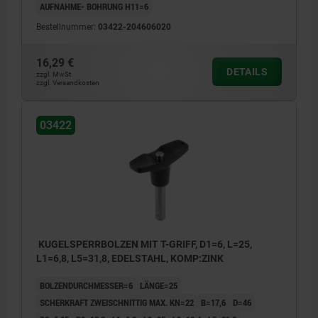
AUFNAHME- BOHRUNG H11=6
Bestellnummer:
03422-204606020
16,29 €
DETAILS
zzgl. MwSt.
zzgl. Versandkosten
03422
KUGELSPERRBOLZEN MIT T-GRIFF, D1=6, L=25,
L1=6,8, L5=31,8, EDELSTAHL, KOMP:ZINK
BOLZENDURCHMESSER=6
LÄNGE=25
SCHERKRAFT ZWEISCHNITTIG MAX. KN=22
B=17,6
D=46