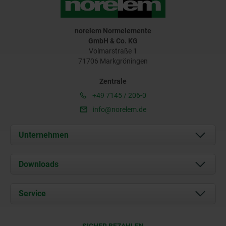
norelem Normelemente
GmbH & Co. KG
Volmarstraße 1
71706 Markgröningen
Zentrale
+49 7145 / 206-0
info@norelem.de
Unternehmen
Über uns
Downloads
Aktuelles
Dokumente
Service
Karriere
Kontakt
CAD
SICHER BEZAHLEN