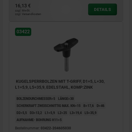
16,13 €
DETAILS
zzgl. MwSt.
zzgl. Versandkosten
03422
KUGELSPERRBOLZEN MIT T-GRIFF, D1=5, L=30,
L1=5,9, L5=35,9, EDELSTAHL, KOMP:ZINK
BOLZENDURCHMESSER=5
LÄNGE=30
SCHERKRAFT ZWEISCHNITTIG MAX. KN=15
B=17,6
D=46
D2=5,5
D3=13,2
L1=5,9
L2=25
L3=19,4
L5=35,9
AUFNAHME- BOHRUNG H11=5
Bestellnummer:
03422-204605030