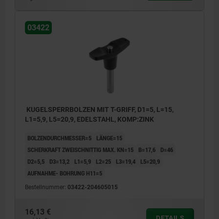
03422
KUGELSPERRBOLZEN MIT T-GRIFF, D1=5, L=15,
L1=5,9, L5=20,9, EDELSTAHL, KOMP:ZINK
BOLZENDURCHMESSER=5
LÄNGE=15
SCHERKRAFT ZWEISCHNITTIG MAX. KN=15
B=17,6
D=46
D2=5,5
D3=13,2
L1=5,9
L2=25
L3=19,4
L5=20,9
AUFNAHME- BOHRUNG H11=5
Bestellnummer:
03422-204605015
16,13 €
DETAILS