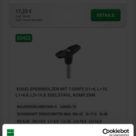
17,23 €
DETAILS
zzgl. MwSt.
zzgl. Versandkosten
03422
KUGELSPERRBOLZEN MIT T-GRIFF, D1=6, L=10,
L1=6,8, L5=16,8, EDELSTAHL, KOMP:ZINK
BOLZENDURCHMESSER=6
LÄNGE=10
SCHERKRAFT ZWEISCHNITTIG MAX. KN=22
B=17,6
D=46
D2=6,85
D3=13,2
L1=6,8
L2=25
L3=19,4
L5=16,8
AUFNAHME- BOHRUNG H11=6