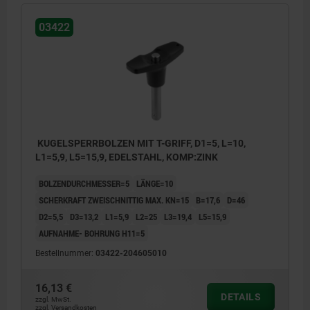
03422
KUGELSPERRBOLZEN MIT T-GRIFF, D1=5, L=10,
L1=5,9, L5=15,9, EDELSTAHL, KOMP:ZINK
BOLZENDURCHMESSER=5
LÄNGE=10
SCHERKRAFT ZWEISCHNITTIG MAX. KN=15
B=17,6
D=46
D2=5,5
D3=13,2
L1=5,9
L2=25
L3=19,4
L5=15,9
AUFNAHME- BOHRUNG H11=5
Bestellnummer:
03422-204605010
16,13 €
DETAILS
zzgl. MwSt.
zzgl. Versandkosten