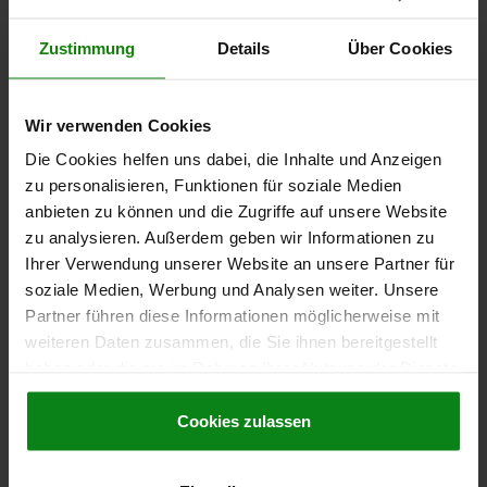
Bestellnummer:
03422-204606010
Zustimmung
Details
Über Cookies
16,29 €
DETAILS
zzgl. MwSt.
zzgl. Versandkosten
Wir verwenden Cookies
03422
Die Cookies helfen uns dabei, die Inhalte und Anzeigen
zu personalisieren, Funktionen für soziale Medien
anbieten zu können und die Zugriffe auf unsere Website
zu analysieren. Außerdem geben wir Informationen zu
Ihrer Verwendung unserer Website an unsere Partner für
soziale Medien, Werbung und Analysen weiter. Unsere
Partner führen diese Informationen möglicherweise mit
KUGELSPERRBOLZEN MIT T-GRIFF, D1=6, L=15,
weiteren Daten zusammen, die Sie ihnen bereitgestellt
L1=6,8, L5=21,8, EDELSTAHL, KOMP:ZINK
haben oder die sie im Rahmen Ihrer Nutzung der Dienste
gesammelt haben.
Cookie Richtlinien
BOLZENDURCHMESSER=6
LÄNGE=15
Impressum
|
Datenschutz
|
AGB
Cookies zulassen
SCHERKRAFT ZWEISCHNITTIG MAX. KN=22
B=17,6
D=46
D2=6,85
D3=13,2
L1=6,8
L2=25
L3=19,4
L5=21,8
AUFNAHME- BOHRUNG H11=6