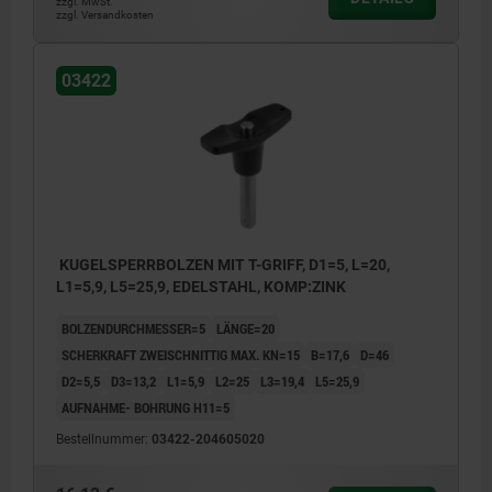
zzgl. MwSt.
zzgl. Versandkosten
03422
KUGELSPERRBOLZEN MIT T-GRIFF, D1=5, L=20,
L1=5,9, L5=25,9, EDELSTAHL, KOMP:ZINK
BOLZENDURCHMESSER=5
LÄNGE=20
SCHERKRAFT ZWEISCHNITTIG MAX. KN=15
B=17,6
D=46
D2=5,5
D3=13,2
L1=5,9
L2=25
L3=19,4
L5=25,9
AUFNAHME- BOHRUNG H11=5
Bestellnummer:
03422-204605020