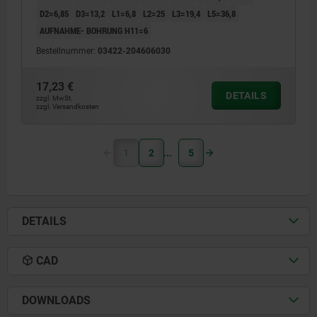
D2=6,85
D3=13,2
L1=6,8
L2=25
L3=19,4
L5=36,8
AUFNAHME- BOHRUNG H11=6
Bestellnummer:
03422-204606030
17,23 €
DETAILS
zzgl. MwSt.
zzgl. Versandkosten
1
2
5
DETAILS
CAD
DOWNLOADS