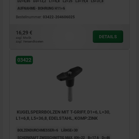
D2=6,85
D3=13,2
L1=6,8
L2=25
L3=19,4
L5=31,8
AUFNAHME- BOHRUNG H11=6
Bestellnummer:
03422-204606025
16,29 €
DETAILS
zzgl. MwSt.
zzgl. Versandkosten
03422
KUGELSPERRBOLZEN MIT T-GRIFF, D1=6, L=30,
L1=6,8, L5=36,8, EDELSTAHL, KOMP:ZINK
BOLZENDURCHMESSER=6
LÄNGE=30
SCHERKRAFT ZWEISCHNITTIG MAX. KN=22
B=17,6
D=46