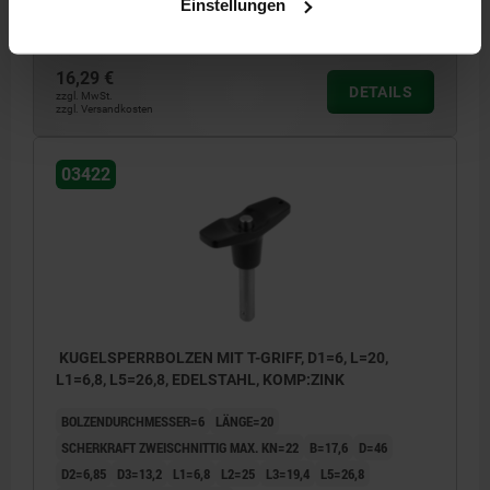
Einstellungen
Bestellnummer:
03422-204606015
16,29 €
DETAILS
zzgl. MwSt.
zzgl. Versandkosten
03422
KUGELSPERRBOLZEN MIT T-GRIFF, D1=6, L=20,
L1=6,8, L5=26,8, EDELSTAHL, KOMP:ZINK
BOLZENDURCHMESSER=6
LÄNGE=20
SCHERKRAFT ZWEISCHNITTIG MAX. KN=22
B=17,6
D=46
D2=6,85
D3=13,2
L1=6,8
L2=25
L3=19,4
L5=26,8