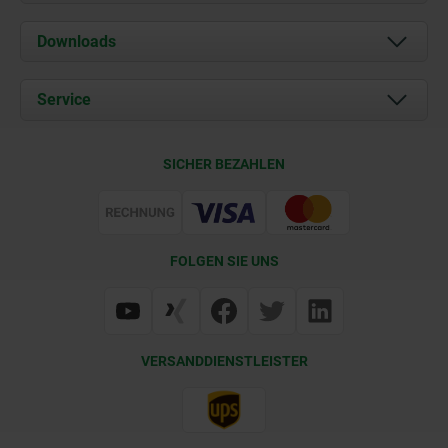
Über uns
Downloads
Aktuelles
Dokumente
Service
Karriere
Kontakt
CAD
SICHER BEZAHLEN
Lieferkonditionen
Web Support
Zertifizierung
FOLGEN SIE UNS
VERSANDDIENSTLEISTER