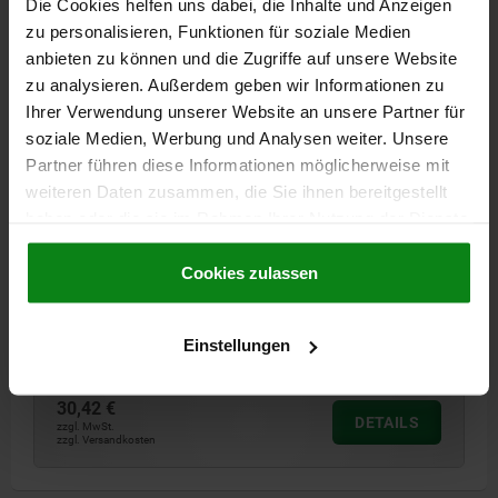
Die Cookies helfen uns dabei, die Inhalte und Anzeigen
DETAILS
zzgl. MwSt.
zzgl. Versandkosten
zu personalisieren, Funktionen für soziale Medien
anbieten zu können und die Zugriffe auf unsere Website
zu analysieren. Außerdem geben wir Informationen zu
03260
Ihrer Verwendung unserer Website an unsere Partner für
soziale Medien, Werbung und Analysen weiter. Unsere
Partner führen diese Informationen möglicherweise mit
weiteren Daten zusammen, die Sie ihnen bereitgestellt
haben oder die sie im Rahmen Ihrer Nutzung der Dienste
gesammelt haben.
Cookie Richtlinien
Impressum
|
Datenschutz
|
AGB
Cookies zulassen
NUTENSTEIN OHNE BOHRUNG EINSATZSTAHL
NUTBREITE=20
BREITE=18
HÖHE=14
H1=5,5
LÄNGE=32
Einstellungen
Bestellnummer:
03260-18
30,42 €
DETAILS
zzgl. MwSt.
zzgl. Versandkosten