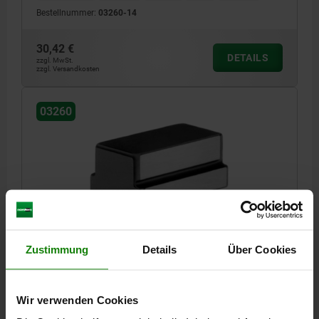
Bestellnummer:
03260-14
30,42 €
DETAILS
zzgl. MwSt.
zzgl. Versandkosten
03260
NUTENSTEIN OHNE BOHRUNG EINSATZSTAHL
Zustimmung
Details
Über Cookies
NUTBREITE=20
BREITE=16
HÖHE=14
H1=5,5
LÄNGE=32
Bestellnummer:
03260-16
Wir verwenden Cookies
30,42 €