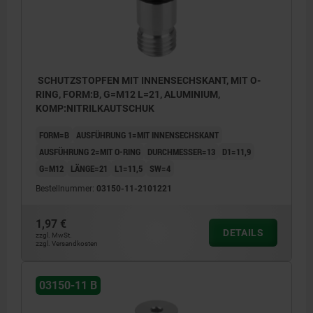
Form C: mit Schlitz, mit O-Ring
SCHUTZSTOPFEN MIT INNENSECHSKANT, MIT O-
RING, FORM:B, G=M12 L=21, ALUMINIUM,
KOMP:NITRILKAUTSCHUK
FORM=B
AUSFÜHRUNG 1=MIT INNENSECHSKANT
AUSFÜHRUNG 2=MIT O-RING
DURCHMESSER=13
D1=11,9
G=M12
LÄNGE=21
L1=11,5
SW=4
Bestellnummer:
03150-11-2101221
1,97 €
DETAILS
zzgl. MwSt.
zzgl. Versandkosten
03150-11 B