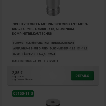
SCHUTZSTOPFEN MIT INNENSECHSKANT, MIT O-
RING, FORM:B, G=M08 L=15, ALUMINIUM,
KOMP:NITRILKAUTSCHUK
FORM=B
AUSFÜHRUNG 1=MIT INNENSECHSKANT
AUSFÜHRUNG 2=MIT O-RING
DURCHMESSER=12,6
D1=11,9
G=M8
LÄNGE=15
L1=7,5
SW=4
Bestellnummer:
03150-11-2100815
2,85 €
DETAILS
zzgl. MwSt.
zzgl. Versandkosten
Form A: mit Innensechskant, ohne O-Ring
03150-11 B
Form B: mit Innensechskant, mit O-Ring