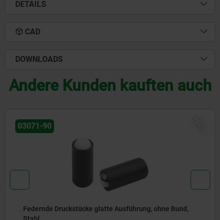
DETAILS
CAD
DOWNLOADS
Andere Kunden kauften auch
NEU
03072-20
Federnde Druckstücke zum Einpressen, ohne Bund,
Stahl