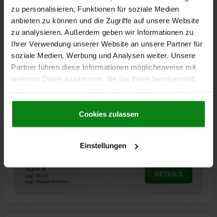
zu personalisieren, Funktionen für soziale Medien
anbieten zu können und die Zugriffe auf unsere Website
zu analysieren. Außerdem geben wir Informationen zu
Ihrer Verwendung unserer Website an unsere Partner für
soziale Medien, Werbung und Analysen weiter. Unsere
Partner führen diese Informationen möglicherweise mit
SCHUTZSTOPFEN MIT INNENSECHSKANT, MIT O-
RING, FORM:B, G=M20 L=35, ALUMINIUM,
weiteren Daten zusammen, die Sie ihnen bereitgestellt
KOMP:NITRILKAUTSCHUK
haben oder die sie im Rahmen Ihrer Nutzung der Dienste
gesammelt haben.
Cookie Richtlinien
FORM=B
AUSFÜHRUNG 1=MIT INNENSECHSKANT
Impressum
|
Datenschutz
|
AGB
Cookies zulassen
AUSFÜHRUNG 2=MIT O-RING
DURCHMESSER=21
D1=19,9
G=M20
LÄNGE=35
L1=19
SW=5
Bestellnummer:
03150-11-2102035
Einstellungen
5,28 €
DETAILS
zzgl. MwSt.
zzgl. Versandkosten