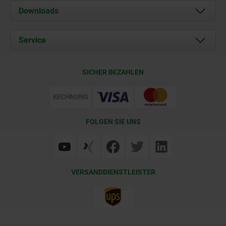
Über uns
Downloads
Aktuelles
Dokumente
Service
Karriere
Kontakt
CAD
SICHER BEZAHLEN
Lieferkonditionen
Web Support
Zertifizierung
FOLGEN SIE UNS
VERSANDDIENSTLEISTER