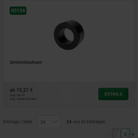
03154
Zentrierbuchsen
ab
15,27 €
DETAILS
zzgl. MwSt.
zzgl. Versandkosten
Einträge / Seite
24
von 42 Einträgen
(current)
1
2