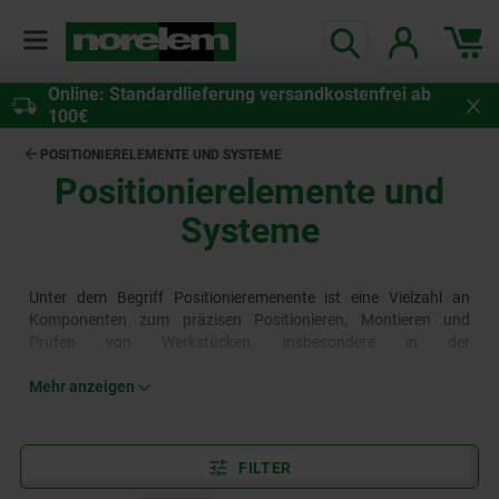
Online: Standardlieferung versandkostenfrei ab
100€
POSITIONIERELEMENTE UND SYSTEME
Positionierelemente und
Systeme
Unter dem Begriff Positionieremenente ist eine Vielzahl an
Komponenten zum präzisen Positionieren, Montieren und
Prüfen von Werkstücken, insbesondere in der
Fertigungsindustrie zusammengefasst. Das norelem Sortiment
beinhaltet Aufnahmebuchsen, Gewindebuchsen, Passbuchsen
Mehr anzeigen
und Zentrierbuchsen, daneben Positionieraufnahmen,
Positionierbolzen, Positionierzylinder und Positionierstifte sowie
Zentrierelemente in vielen Formen und Größen für
FILTER
unterschiedlichste Setups.
Mehr erfahren