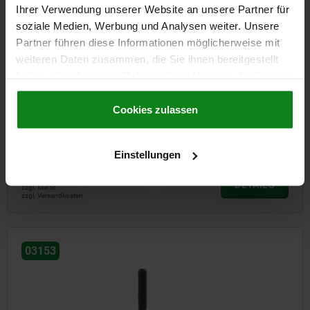
Ihrer Verwendung unserer Website an unsere Partner für
soziale Medien, Werbung und Analysen weiter. Unsere
Partner führen diese Informationen möglicherweise mit
weiteren Daten zusammen, die Sie ihnen bereitgestellt
haben oder die sie im Rahmen Ihrer Nutzung der Dienste
gesammelt haben.
Cookie Richtlinien
Impressum
|
Datenschutz
|
AGB
Cookies zulassen
Positionierzylinder Ball Lock
Einstellungen
ab
93,65 €
DETAILS
zzgl. MwSt.
zzgl. Versandkosten
03153