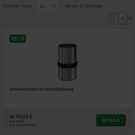
Einträge / Seite
24
von 42 Einträgen
(current)
1
2
03110
Zentrierbolzen für Mittenbohrung
ab
93,03 €
DETAILS
zzgl. MwSt.
zzgl. Versandkosten