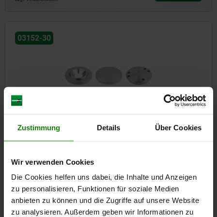
03152-30
Zentrierflansche Stahl
Zustimmung
Details
Über Cookies
Wir verwenden Cookies
ab
28,63 €
DETAILS
zzgl. MwSt.
Die Cookies helfen uns dabei, die Inhalte und Anzeigen
zzgl. Versandkosten
zu personalisieren, Funktionen für soziale Medien
anbieten zu können und die Zugriffe auf unsere Website
zu analysieren. Außerdem geben wir Informationen zu
03153