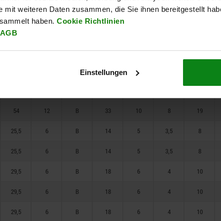
41,7
10
B
25
8
6
14
e mit weiteren Daten zusammen, die Sie ihnen bereitgestellt ha
esammelt haben.
Cookie Richtlinien
41,7
10
B
25
8
6
14
AGB
54
12
B
33
10
8
19
54
12
B
33
10
8
19
Einstellungen
54
12
B
33
10
8
19
54
12
B
33
10
8
19
25,5
6
B
14
5
3,5
8
25,5
6
B
14
5
3,5
8
29,5
6
B
18
6
4
10
29,5
6
B
18
6
4
10
29,5
6
B
18
6
4
10