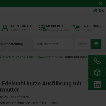
DE
MEIN KONTO
MERKLISTE
WARENKORB
ANMELDEN
Produkte merken
0,00 €
productCode
qty
irektbestellung
FÜHRUNG MIT KUNSTSTOFF-PILZGRIFF
ARRETIERBOLZEN ECO STAHL
 Edelstahl kurze Ausführung mit
ermutter
tellen und Einrasten
orrichtungsbau, Messtechnik, Haushalt