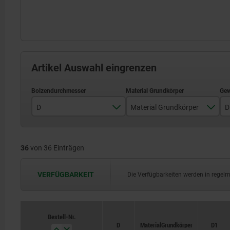
Artikel Auswahl eingrenzen
D
Material Grundkörper
D
3
Edelstahl
36
von 36 Einträgen
4
Stahl
5
VERFÜGBARKEIT
Die Verfügbarkeiten werden in regel
6
8
Bestell-Nr.
Bestell-Nr.
D
D
Material Grundkörper
Material Grundkörper
D1
D1