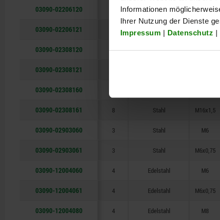
03090-02206120
6
Stahl
M12
Informationen möglicherweis
Ihrer Nutzung der Dienste g
03090-02206121
6
Stahl
M12x1,5
Impressum
|
Datenschutz
|
03090-02308120
8
Stahl
M12
03090-02308121
8
Stahl
M12x1,5
03090-02308160
8
Stahl
M16
03090-02308161
8
Stahl
M16x1,5
03090-02903060
3
Stahl
M6
03090-02903061
3
Stahl
M6x0,75
03090-12004060
4
Edelstahl
M6
03090-12004061
4
Edelstahl
M6x0,75
03090-12004080
4
Edelstahl
M8