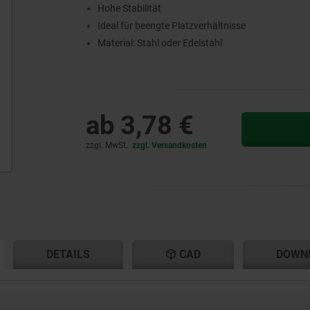
Hohe Stabilität
Ideal für beengte Platzverhältnisse
Material: Stahl oder Edelstahl
ab
3,78 €
zzgl. MwSt.
zzgl. Versandkosten
ENT
ENT
DETAILS
CAD
DOWN