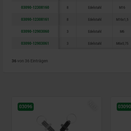
03090-12308160
8
Edelstahl
M16
03090-12308161
8
Edelstahl
M16x1,5
03090-12903060
3
Edelstahl
M6
03090-12903061
3
Edelstahl
M6x0,75
36
von 36 Einträgen
NEU
03096
03090-30