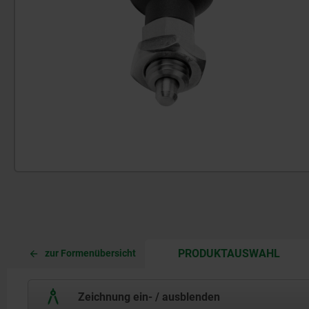
CURR
CURR
PRODUKTAUSWAHL
zur Formenübersicht
TAB:
TAB:
Zeichnung ein- / ausblenden