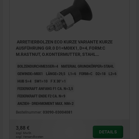
ARRETIERBOLZEN ECO KURZE VARIANTE KURZE
AUSFÜHRUNG GR.0 D1=M08X1, D=4, FORM:C
M.RASTNUT, O.KONTERMUTTER, STAHL
UNGEHÄRTET, KOMP:THERMOPLAST
BOLZENDURCHMESSER=4
MATERIAL GRUNDKÖRPER=STAHL
SCHWARZGRAU RAL7021
GEWINDE=M8X1
LÄNGE=29,5
L1=6
FORM=C
D2=18
L2=6
HUB S=4
SW1=10
F X 30°=1
FEDERKRAFT ANFANG F1 CA. N=3,5
FEDERKRAFT ENDE F2 CA. N=9
ANZIEH- DREHMOMENT MAX. NM=2
Bestellnummer:
03090-03004081
3,88 €
DETAILS
zzgl. MwSt.
zzgl. Versandkosten