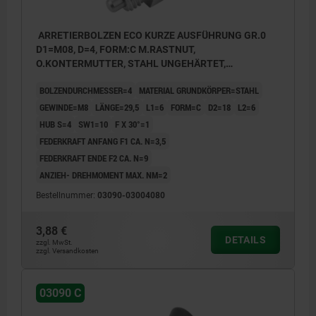
ARRETIERBOLZEN ECO KURZE AUSFÜHRUNG GR.0
D1=M08, D=4, FORM:C M.RASTNUT,
O.KONTERMUTTER, STAHL UNGEHÄRTET,
KOMP:THERMOPLAST SCHWARZGRAU RAL7021
BOLZENDURCHMESSER=4
MATERIAL GRUNDKÖRPER=STAHL
GEWINDE=M8
LÄNGE=29,5
L1=6
FORM=C
D2=18
L2=6
HUB S=4
SW1=10
F X 30°=1
FEDERKRAFT ANFANG F1 CA. N=3,5
FEDERKRAFT ENDE F2 CA. N=9
ANZIEH- DREHMOMENT MAX. NM=2
Bestellnummer:
03090-03004080
3,88 €
DETAILS
zzgl. MwSt.
zzgl. Versandkosten
03090 C