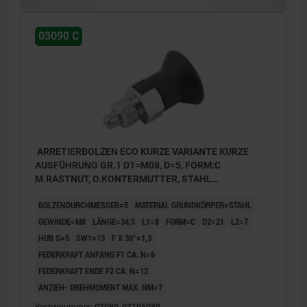
03090 C
ARRETIERBOLZEN ECO KURZE VARIANTE KURZE
AUSFÜHRUNG GR.1 D1=M08, D=5, FORM:C
M.RASTNUT, O.KONTERMUTTER, STAHL
UNGEHÄRTET, KOMP:THERMOPLAST
BOLZENDURCHMESSER=5
MATERIAL GRUNDKÖRPER=STAHL
SCHWARZGRAU RAL7021
GEWINDE=M8
LÄNGE=34,5
L1=8
FORM=C
D2=21
L2=7
HUB S=5
SW1=13
F X 30°=1,3
FEDERKRAFT ANFANG F1 CA. N=6
FEDERKRAFT ENDE F2 CA. N=12
ANZIEH- DREHMOMENT MAX. NM=7
Bestellnummer:
03090-03105080