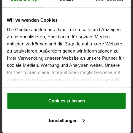
FEDERKRAFT ANFANG F1 CA. N=6
FEDERKRAFT ENDE F2 CA. N=12
ANZIEH- DREHMOMENT MAX. NM=7
Wir verwenden Cookies
Bestellnummer:
03090-03105081
Die Cookies helfen uns dabei, die Inhalte und Anzeigen
zu personalisieren, Funktionen für soziale Medien
3,88 €
anbieten zu können und die Zugriffe auf unsere Website
DETAILS
zzgl. MwSt.
zzgl. Versandkosten
zu analysieren. Außerdem geben wir Informationen zu
Ihrer Verwendung unserer Website an unsere Partner für
soziale Medien, Werbung und Analysen weiter. Unsere
03090 C
Partner führen diese Informationen möglicherweise mit
weiteren Daten zusammen, die Sie ihnen bereitgestellt
haben oder die sie im Rahmen Ihrer Nutzung der Dienste
gesammelt haben.
Cookie Richtlinien
Impressum
|
Datenschutz
|
AGB
Cookies zulassen
ARRETIERBOLZEN ECO KURZE AUSFÜHRUNG GR.1
Einstellungen
D1=M10, D=5, FORM:C M.RASTNUT,
O.KONTERMUTTER, STAHL UNGEHÄRTET,