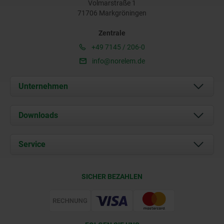
Volmarstraße 1
71706 Markgröningen
Zentrale
+49 7145 / 206-0
info@norelem.de
Unternehmen
Über uns
Downloads
Aktuelles
Dokumente
Service
Karriere
Kontakt
CAD
SICHER BEZAHLEN
Lieferkonditionen
Web Support
Zertifizierung