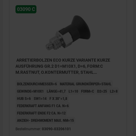
03090 C
ARRETIERBOLZEN ECO KURZE VARIANTE KURZE
AUSFÜHRUNG GR.2 D1=M10X1, D=6, FORM:C
M.RASTNUT, O.KONTERMUTTER, STAHL
UNGEHÄRTET, KOMP:THERMOPLAST
BOLZENDURCHMESSER=6
MATERIAL GRUNDKÖRPER=STAHL
SCHWARZGRAU RAL7021
GEWINDE=M10X1
LÄNGE=41,7
L1=10
FORM=C
D2=25
L2=8
HUB S=6
SW1=14
F X 30°=1,8
FEDERKRAFT ANFANG F1 CA. N=6
FEDERKRAFT ENDE F2 CA. N=12
ANZIEH- DREHMOMENT MAX. NM=15
Bestellnummer:
03090-03206101