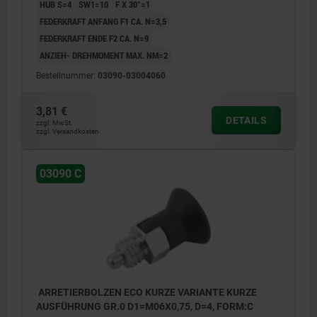
HUB S=4
SW1=10
F X 30°=1
FEDERKRAFT ANFANG F1 CA. N=3,5
FEDERKRAFT ENDE F2 CA. N=9
ANZIEH- DREHMOMENT MAX. NM=2
Bestellnummer:
03090-03004060
3,81 €
DETAILS
zzgl. MwSt.
zzgl. Versandkosten
03090 C
ARRETIERBOLZEN ECO KURZE VARIANTE KURZE
AUSFÜHRUNG GR.0 D1=M06X0,75, D=4, FORM:C