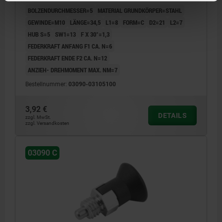
KOMP:THERMOPLAST SCHWARZGRAU RAL7021
BOLZENDURCHMESSER=5
MATERIAL GRUNDKÖRPER=STAHL
GEWINDE=M10
LÄNGE=34,5
L1=8
FORM=C
D2=21
L2=7
HUB S=5
SW1=13
F X 30°=1,3
FEDERKRAFT ANFANG F1 CA. N=6
FEDERKRAFT ENDE F2 CA. N=12
ANZIEH- DREHMOMENT MAX. NM=7
Bestellnummer:
03090-03105100
3,92 €
DETAILS
zzgl. MwSt.
zzgl. Versandkosten
03090 C