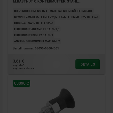
M.RASTNUT, O.KONTERMUTTER, STAHL
UNGEHÄRTET, KOMP:THERMOPLAST
BOLZENDURCHMESSER=4
MATERIAL GRUNDKÖRPER=STAHL
SCHWARZGRAU RAL7021
GEWINDE=M6X0,75
LÄNGE=29,5
L1=6
FORM=C
D2=18
L2=6
HUB S=4
SW1=10
F X 30°=1
FEDERKRAFT ANFANG F1 CA. N=3,5
FEDERKRAFT ENDE F2 CA. N=9
ANZIEH- DREHMOMENT MAX. NM=2
Bestellnummer:
03090-03004061
3,81 €
DETAILS
zzgl. MwSt.
zzgl. Versandkosten
03090 C