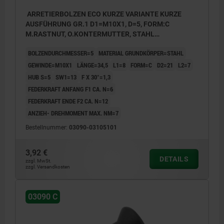
ARRETIERBOLZEN ECO KURZE VARIANTE KURZE
AUSFÜHRUNG GR.1 D1=M10X1, D=5, FORM:C
M.RASTNUT, O.KONTERMUTTER, STAHL
UNGEHÄRTET, KOMP:THERMOPLAST
BOLZENDURCHMESSER=5
MATERIAL GRUNDKÖRPER=STAHL
SCHWARZGRAU RAL7021
GEWINDE=M10X1
LÄNGE=34,5
L1=8
FORM=C
D2=21
L2=7
HUB S=5
SW1=13
F X 30°=1,3
FEDERKRAFT ANFANG F1 CA. N=6
FEDERKRAFT ENDE F2 CA. N=12
ANZIEH- DREHMOMENT MAX. NM=7
Bestellnummer:
03090-03105101
3,92 €
DETAILS
zzgl. MwSt.
zzgl. Versandkosten
03090 C