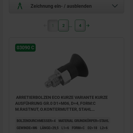
Zeichnung ein- / ausblenden
1
2
4
03090 C
ARRETIERBOLZEN ECO KURZE VARIANTE KURZE
AUSFÜHRUNG GR.0 D1=M06, D=4, FORM:C
M.RASTNUT, O.KONTERMUTTER, STAHL
UNGEHÄRTET, KOMP:THERMOPLAST
BOLZENDURCHMESSER=4
MATERIAL GRUNDKÖRPER=STAHL
SCHWARZGRAU RAL7021
GEWINDE=M6
LÄNGE=29,5
L1=6
FORM=C
D2=18
L2=6