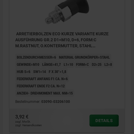
ARRETIERBOLZEN ECO KURZE VARIANTE KURZE
AUSFÜHRUNG GR.2 D1=M10, D=6, FORM:C
M.RASTNUT, O.KONTERMUTTER, STAHL
UNGEHÄRTET, KOMP:THERMOPLAST
BOLZENDURCHMESSER=6
MATERIAL GRUNDKÖRPER=STAHL
SCHWARZGRAU RAL7021
GEWINDE=M10
LÄNGE=41,7
L1=10
FORM=C
D2=25
L2=8
HUB S=6
SW1=14
F X 30°=1,8
FEDERKRAFT ANFANG F1 CA. N=6
FEDERKRAFT ENDE F2 CA. N=12
ANZIEH- DREHMOMENT MAX. NM=15
Bestellnummer:
03090-03206100
3,92 €
DETAILS
zzgl. MwSt.
zzgl. Versandkosten