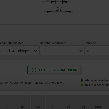
aterial Grundkörper
D
D1
Edelstahl
3
M6
TABELLE VERGRÖSSERN
Stahl
4
M6x0,75
5
M8
Ab Lager lieferbar
mäßigen Abständen mehrmals täglich aktualisiert.
In 1-2 Wochen lie
6
M8x1
8
M10
D
D
D1
D1
D2
D2
L1
L1
L2
L2
L3
L3
Hub S
Hub S