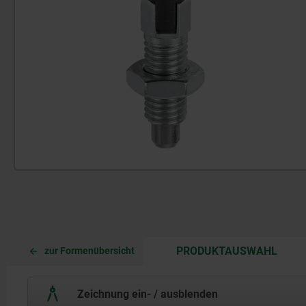
CURR
CURR
PRODUKTAUSWAHL
zur Formenübersicht
TAB:
TAB:
Zeichnung ein- / ausblenden