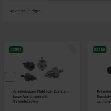
32
von 32 Einträgen
NEU
03092
03186
Arretierbolzen Stahl oder Edelstahl,
Präzision
kurze Ausführung, mit
Kunststof
Gewindezapfen
zylindrisc