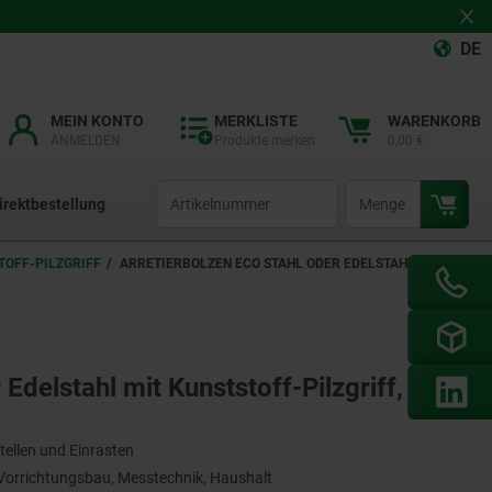
DE
MEIN KONTO
MERKLISTE
WARENKORB
ANMELDEN
Produkte merken
0,00 €
productCode
qty
irektbestellung
TOFF-PILZGRIFF
ARRETIERBOLZEN ECO STAHL ODER EDELSTAHL MIT
Edelstahl mit Kunststoff-Pilzgriff,
tellen und Einrasten
orrichtungsbau, Messtechnik, Haushalt