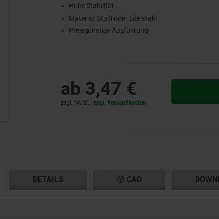
Hohe Stabilität
Material: Stahl oder Edelstahl
Preisgünstige Ausführung
ab
3,47 €
zzgl. MwSt.
zzgl. Versandkosten
ENT
ENT
DETAILS
CAD
DOWN