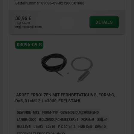
Bestellnummer:
03096-09-0212005X1000
38,96 €
DETAILS
zzgl. MwSt.
zzgl. Versandkosten
03096-09 G
ARRETIERBOLZEN MIT FERNBETÄTIGUNG, FORM:G,
D=5, D1=M12, L=3000, EDELSTAHL
GEWINDE=M12
FORM-TYP=GEWINDE DURCHGEHEND
LÄNGE=3000
BOLZENDURCHMESSER=5
FORM=G
SEIL=1
HÜLLE=5
L1=53
L2=10
F X 30°=1,3
HUB S=8
SW=10
FEDERKRAFT ENDE F2 CA. N=23