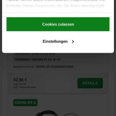
weiteren Daten zusammen, die Sie ihnen bereitgestellt
haben oder die sie im Rahmen Ihrer Nutzung der Dienste
gesammelt haben.
Cookie Richtlinien
ARRETIERBOLZEN MIT FERNBETÄTIGUNG, FORM:G,
Impressum
|
Datenschutz
|
AGB
Cookies zulassen
D=8, D1=M20, L=1000, EDELSTAHL
GEWINDE=M20
FORM-TYP=GEWINDE DURCHGEHEND
LÄNGE=1000
BOLZENDURCHMESSER=8
FORM=G
SEIL=1,5
Einstellungen
HÜLLE=5
L1=68
L2=10
F X 30°=2,3
HUB S=12
SW=17
FEDERKRAFT ENDE F2 CA. N=41
FEDERKRAFT ANFANG F1 CA. N=15
Bestellnummer:
03096-09-0220008X1000
42,86 €
DETAILS
zzgl. MwSt.
zzgl. Versandkosten
03096-09 G