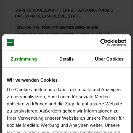
ARRETIERBOLZEN MIT FERNBETÄTIGUNG, FORM:G,
D=6, D1=M16, L=5000, EDELSTAHL
GEWINDE=M16
FORM-TYP=GEWINDE DURCHGEHEND
LÄNGE=5000
BOLZENDURCHMESSER=6
FORM=G
SEIL=1,5
HÜLLE=5
L1=61
L2=10
F X 30°=1,8
HUB S=9
SW=14
FEDERKRAFT ENDE F2 CA. N=15
FEDERKRAFT ANFANG F1 CA. N=6
Zustimmung
Details
Über Cookies
Bestellnummer:
03096-09-0216006X5000
46,72 €
Wir verwenden Cookies
DETAILS
zzgl. MwSt.
zzgl. Versandkosten
Die Cookies helfen uns dabei, die Inhalte und Anzeigen
zu personalisieren, Funktionen für soziale Medien
anbieten zu können und die Zugriffe auf unsere Website
03096-09 G
zu analysieren. Außerdem geben wir Informationen zu
Ihrer Verwendung unserer Website an unsere Partner für
soziale Medien, Werbung und Analysen weiter. Unsere
Partner führen diese Informationen möglicherweise mit