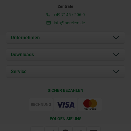
Zentrale
+49 7145 / 206-0
info@norelem.de
Unternehmen
Über uns
Downloads
Aktuelles
Dokumente
Service
Karriere
Kontakt
CAD
SICHER BEZAHLEN
Lieferkonditionen
Web Support
Zertifizierung
FOLGEN SIE UNS