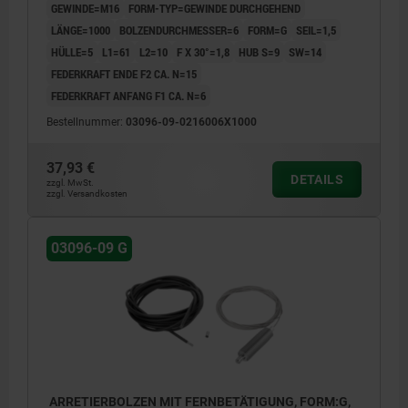
GEWINDE=M16
FORM-TYP=GEWINDE DURCHGEHEND
LÄNGE=1000
BOLZENDURCHMESSER=6
FORM=G
SEIL=1,5
HÜLLE=5
L1=61
L2=10
F X 30°=1,8
HUB S=9
SW=14
FEDERKRAFT ENDE F2 CA. N=15
FEDERKRAFT ANFANG F1 CA. N=6
Bestellnummer:
03096-09-0216006X1000
37,93 €
DETAILS
zzgl. MwSt.
zzgl. Versandkosten
03096-09 G
ARRETIERBOLZEN MIT FERNBETÄTIGUNG, FORM:G,