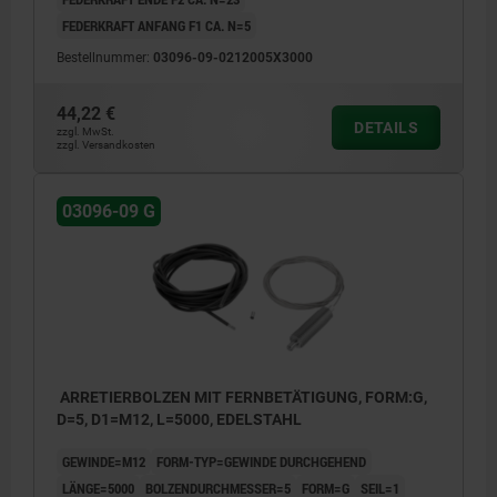
FEDERKRAFT ANFANG F1 CA. N=5
Bestellnummer:
03096-09-0212005X3000
44,22 €
DETAILS
zzgl. MwSt.
zzgl. Versandkosten
03096-09 G
ARRETIERBOLZEN MIT FERNBETÄTIGUNG, FORM:G,
D=5, D1=M12, L=5000, EDELSTAHL
GEWINDE=M12
FORM-TYP=GEWINDE DURCHGEHEND
LÄNGE=5000
BOLZENDURCHMESSER=5
FORM=G
SEIL=1