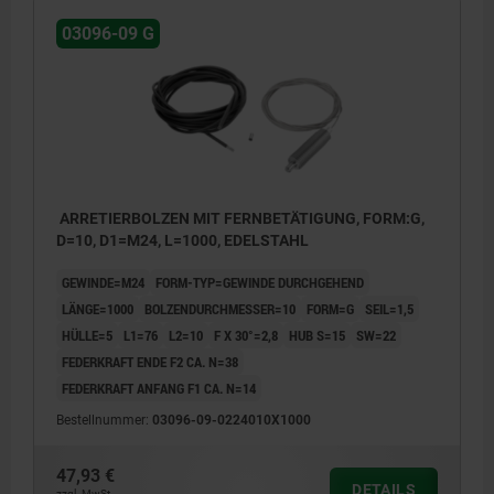
03096-09 G
ARRETIERBOLZEN MIT FERNBETÄTIGUNG, FORM:G,
D=10, D1=M24, L=1000, EDELSTAHL
GEWINDE=M24
FORM-TYP=GEWINDE DURCHGEHEND
LÄNGE=1000
BOLZENDURCHMESSER=10
FORM=G
SEIL=1,5
HÜLLE=5
L1=76
L2=10
F X 30°=2,8
HUB S=15
SW=22
FEDERKRAFT ENDE F2 CA. N=38
FEDERKRAFT ANFANG F1 CA. N=14
Bestellnummer:
03096-09-0224010X1000
47,93 €
DETAILS
zzgl. MwSt.