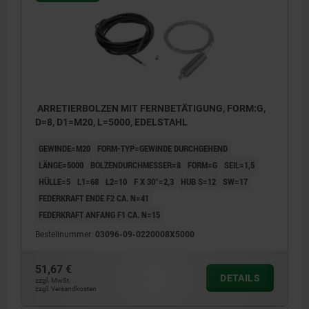
ARRETIERBOLZEN MIT FERNBETÄTIGUNG, FORM:G,
D=8, D1=M20, L=5000, EDELSTAHL
GEWINDE=M20
FORM-TYP=GEWINDE DURCHGEHEND
LÄNGE=5000
BOLZENDURCHMESSER=8
FORM=G
SEIL=1,5
HÜLLE=5
L1=68
L2=10
F X 30°=2,3
HUB S=12
SW=17
FEDERKRAFT ENDE F2 CA. N=41
FEDERKRAFT ANFANG F1 CA. N=15
Bestellnummer:
03096-09-0220008X5000
51,67 €
DETAILS
zzgl. MwSt.
zzgl. Versandkosten