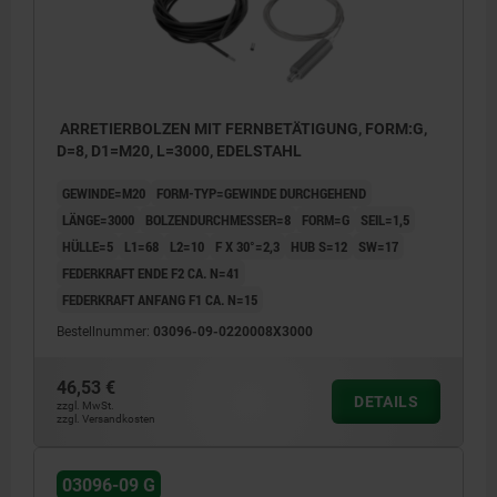
ARRETIERBOLZEN MIT FERNBETÄTIGUNG, FORM:G,
D=8, D1=M20, L=3000, EDELSTAHL
GEWINDE=M20
FORM-TYP=GEWINDE DURCHGEHEND
LÄNGE=3000
BOLZENDURCHMESSER=8
FORM=G
SEIL=1,5
HÜLLE=5
L1=68
L2=10
F X 30°=2,3
HUB S=12
SW=17
FEDERKRAFT ENDE F2 CA. N=41
FEDERKRAFT ANFANG F1 CA. N=15
Bestellnummer:
03096-09-0220008X3000
46,53 €
DETAILS
zzgl. MwSt.
zzgl. Versandkosten
03096-09 G