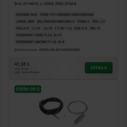
D=6, D1=M16, L=3000, EDELSTAHL
GEWINDE=M16
FORM-TYP=GEWINDE DURCHGEHEND
LÄNGE=3000
BOLZENDURCHMESSER=6
FORM=G
SEIL=1,5
HÜLLE=5
L1=61
L2=10
F X 30°=1,8
HUB S=9
SW=14
FEDERKRAFT ENDE F2 CA. N=15
FEDERKRAFT ANFANG F1 CA. N=6
Bestellnummer:
03096-09-0216006X3000
41,58 €
DETAILS
zzgl. MwSt.
zzgl. Versandkosten
03096-09 G