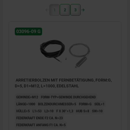
1
2
3
03096-09 G
ARRETIERBOLZEN MIT FERNBETÄTIGUNG, FORM:G,
D=5, D1=M12, L=1000, EDELSTAHL
GEWINDE=M12
FORM-TYP=GEWINDE DURCHGEHEND
LÄNGE=1000
BOLZENDURCHMESSER=5
FORM=G
SEIL=1
HÜLLE=5
L1=53
L2=10
F X 30°=1,3
HUB S=8
SW=10
FEDERKRAFT ENDE F2 CA. N=23
FEDERKRAFT ANFANG F1 CA. N=5