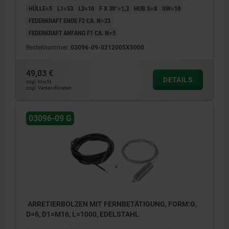
HÜLLE=5
L1=53
L2=10
F X 30°=1,3
HUB S=8
SW=10
FEDERKRAFT ENDE F2 CA. N=23
FEDERKRAFT ANFANG F1 CA. N=5
Bestellnummer:
03096-09-0212005X5000
49,03 €
DETAILS
zzgl. MwSt.
zzgl. Versandkosten
03096-09 G
ARRETIERBOLZEN MIT FERNBETÄTIGUNG, FORM:G,
D=6, D1=M16, L=1000, EDELSTAHL