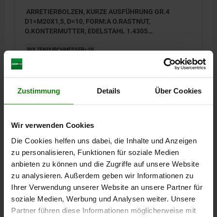
ARRETIERBOLZEN, KURZE AUSFÜHRUNG GR.4
D1=M20X1,5, D=10, FORM:A O.RASTNUT,
O.KONTERMUTTER, EDELSTAHL 1.4305
UNGEHÄRTET, KOMP:EDELSTAHL 1.4305 BLANK
BOLZENDURCHMESSER=10
MATERIAL GRUNDKÖRPER=EDELSTAHL
GEWINDE=M20X1,5
LÄNGE=61
FORM=A
STAHLSCHLÜSSEL GRUNDKÖRPER=1.4305
OBERFLÄCHE KOMPONENTE=BLANK
Zustimmung
Details
Über Cookies
OBERFLÄCHE GRUNDKÖRPER=UNGEHÄRTET
D2=33
L1=15
L2=12
HUB S=10
SW1=22
F X 30°=2,8
FEDERKRAFT ANFANG F1 CA. N=15
Wir verwenden Cookies
FEDERKRAFT ENDE F2 CA. N=32
Die Cookies helfen uns dabei, die Inhalte und Anzeigen
Bestellnummer:
03089-115410
zu personalisieren, Funktionen für soziale Medien
anbieten zu können und die Zugriffe auf unsere Website
31,96 €
zu analysieren. Außerdem geben wir Informationen zu
DETAILS
zzgl. MwSt.
zzgl. Versandkosten
Ihrer Verwendung unserer Website an unsere Partner für
soziale Medien, Werbung und Analysen weiter. Unsere
Partner führen diese Informationen möglicherweise mit
03089 A