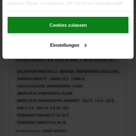
weiteren Daten zusammen, die Sie ihnen bereitgestellt
haben oder die sie im Rahmen Ihrer Nutzung der Dienste
gesammelt haben.
Cookie Richtlinien
Impressum
|
Datenschutz
|
AGB
Cookies zulassen
Einstellungen
ARRETIERBOLZEN, KURZE AUSFÜHRUNG GR.9
D1=M06X0,75, D=3, FORM:A O.RASTNUT,
O.KONTERMUTTER, EDELSTAHL 1.4034 GEHÄRTET,
KOMP:EDELSTAHL 1.4305 BLANK
BOLZENDURCHMESSER=3
MATERIAL GRUNDKÖRPER=EDELSTAHL
GEWINDE=M6X0,75
LÄNGE=25,5
FORM=A
STAHLSCHLÜSSEL GRUNDKÖRPER=1.4034
OBERFLÄCHE KOMPONENTE=BLANK
OBERFLÄCHE GRUNDKÖRPER=GEHÄRTET
D2=14
L1=6
L2=5
HUB S=3,5
SW1=8
F X 30°=0,8
FEDERKRAFT ANFANG F1 CA. N=3
FEDERKRAFT ENDE F2 CA. N=10
Bestellnummer:
03089-005903