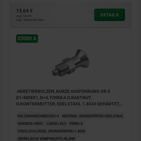
15,64 €
DETAILS
zzgl. MwSt.
zzgl. Versandkosten
03089 A
ARRETIERBOLZEN, KURZE AUSFÜHRUNG GR.0
D1=M08X1, D=4, FORM:A O.RASTNUT,
O.KONTERMUTTER, EDELSTAHL 1.4034 GEHÄRTET,
KOMP:EDELSTAHL 1.4305 BLANK
BOLZENDURCHMESSER=4
MATERIAL GRUNDKÖRPER=EDELSTAHL
GEWINDE=M8X1
LÄNGE=29,5
FORM=A
STAHLSCHLÜSSEL GRUNDKÖRPER=1.4034
OBERFLÄCHE KOMPONENTE=BLANK