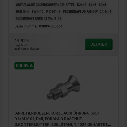
OBERFLÄCHE GRUNDKÖRPER=GEHÄRTET
D2=18
L1=6
L2=6
HUB S=4
SW1=10
F X 30°=1
FEDERKRAFT ANFANG F1 CA. N=4
FEDERKRAFT ENDE F2 CA. N=12
Bestellnummer:
03089-005004
14,92 €
DETAILS
zzgl. MwSt.
zzgl. Versandkosten
03089 A
ARRETIERBOLZEN, KURZE AUSFÜHRUNG GR.1
D1=M10X1, D=5, FORM:A O.RASTNUT,
O.KONTERMUTTER, EDELSTAHL 1.4034 GEHÄRTET,