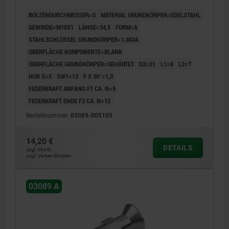
KOMP:EDELSTAHL 1.4305 BLANK
BOLZENDURCHMESSER=5
MATERIAL GRUNDKÖRPER=EDELSTAHL
GEWINDE=M10X1
LÄNGE=34,5
FORM=A
STAHLSCHLÜSSEL GRUNDKÖRPER=1.4034
OBERFLÄCHE KOMPONENTE=BLANK
OBERFLÄCHE GRUNDKÖRPER=GEHÄRTET
D2=21
L1=8
L2=7
HUB S=5
SW1=13
F X 30°=1,3
FEDERKRAFT ANFANG F1 CA. N=5
FEDERKRAFT ENDE F2 CA. N=12
Bestellnummer:
03089-005105
14,20 €
DETAILS
zzgl. MwSt.
zzgl. Versandkosten
03089 A