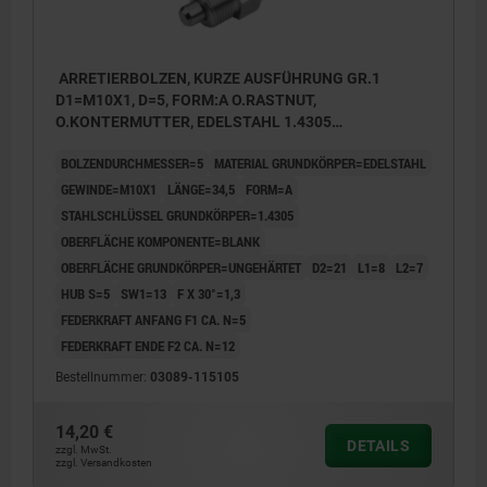
ARRETIERBOLZEN, KURZE AUSFÜHRUNG GR.1
D1=M10X1, D=5, FORM:A O.RASTNUT,
O.KONTERMUTTER, EDELSTAHL 1.4305
UNGEHÄRTET, KOMP:EDELSTAHL 1.4305 BLANK
BOLZENDURCHMESSER=5
MATERIAL GRUNDKÖRPER=EDELSTAHL
GEWINDE=M10X1
LÄNGE=34,5
FORM=A
STAHLSCHLÜSSEL GRUNDKÖRPER=1.4305
OBERFLÄCHE KOMPONENTE=BLANK
OBERFLÄCHE GRUNDKÖRPER=UNGEHÄRTET
D2=21
L1=8
L2=7
HUB S=5
SW1=13
F X 30°=1,3
FEDERKRAFT ANFANG F1 CA. N=5
FEDERKRAFT ENDE F2 CA. N=12
Bestellnummer:
03089-115105
14,20 €
DETAILS
zzgl. MwSt.
zzgl. Versandkosten