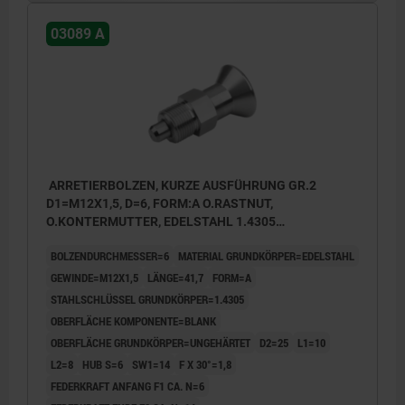
03089 A
ARRETIERBOLZEN, KURZE AUSFÜHRUNG GR.2
D1=M12X1,5, D=6, FORM:A O.RASTNUT,
O.KONTERMUTTER, EDELSTAHL 1.4305
UNGEHÄRTET, KOMP:EDELSTAHL 1.4305 BLANK
BOLZENDURCHMESSER=6
MATERIAL GRUNDKÖRPER=EDELSTAHL
GEWINDE=M12X1,5
LÄNGE=41,7
FORM=A
STAHLSCHLÜSSEL GRUNDKÖRPER=1.4305
OBERFLÄCHE KOMPONENTE=BLANK
OBERFLÄCHE GRUNDKÖRPER=UNGEHÄRTET
D2=25
L1=10
L2=8
HUB S=6
SW1=14
F X 30°=1,8
FEDERKRAFT ANFANG F1 CA. N=6