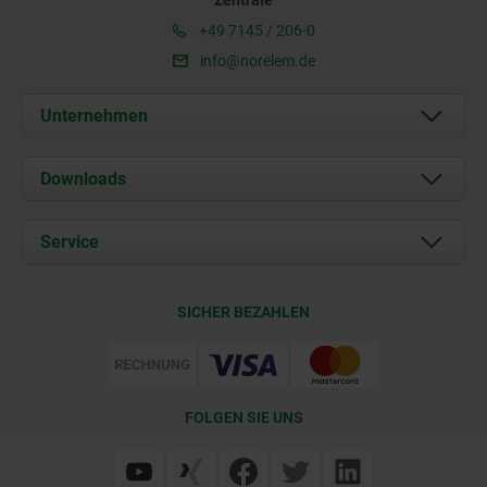
Zentrale
+49 7145 / 206-0
info@norelem.de
Unternehmen
Über uns
Downloads
Aktuelles
Dokumente
Service
Karriere
Kontakt
CAD
SICHER BEZAHLEN
Lieferkonditionen
Web Support
Zertifizierung
FOLGEN SIE UNS