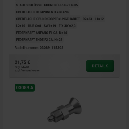
STAHLSCHLÜSSEL GRUNDKÖRPER=1.4305
OBERFLÄCHE KOMPONENTE=BLANK
OBERFLÄCHE GRUNDKÖRPER=UNGEHÄRTET
D2=33
L1=12
L2=10
HUB S=8
SW1=19
F X 30°=2,3
FEDERKRAFT ANFANG F1 CA. N=14
FEDERKRAFT ENDE F2 CA. N=28
Bestellnummer:
03089-115308
21,75 €
DETAILS
zzgl. MwSt.
zzgl. Versandkosten
03089 A