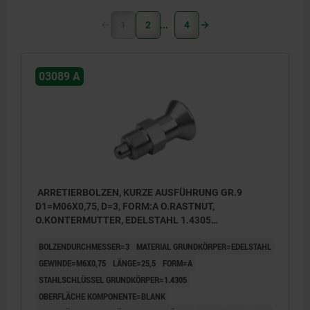
1
2
4
03089 A
ARRETIERBOLZEN, KURZE AUSFÜHRUNG GR.9
D1=M06X0,75, D=3, FORM:A O.RASTNUT,
O.KONTERMUTTER, EDELSTAHL 1.4305
UNGEHÄRTET, KOMP:EDELSTAHL 1.4305 BLANK
BOLZENDURCHMESSER=3
MATERIAL GRUNDKÖRPER=EDELSTAHL
GEWINDE=M6X0,75
LÄNGE=25,5
FORM=A
STAHLSCHLÜSSEL GRUNDKÖRPER=1.4305
OBERFLÄCHE KOMPONENTE=BLANK