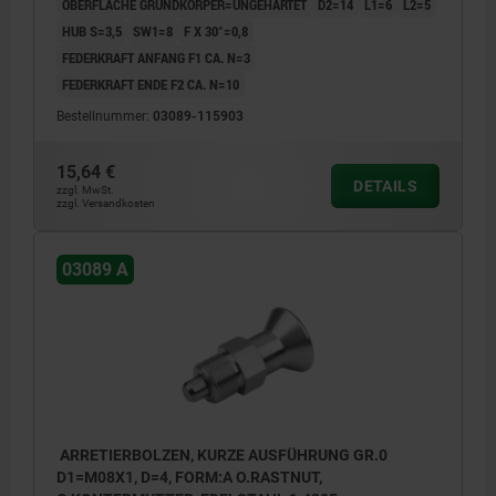
OBERFLÄCHE GRUNDKÖRPER=UNGEHÄRTET
D2=14
L1=6
L2=5
HUB S=3,5
SW1=8
F X 30°=0,8
FEDERKRAFT ANFANG F1 CA. N=3
FEDERKRAFT ENDE F2 CA. N=10
Bestellnummer:
03089-115903
15,64 €
DETAILS
zzgl. MwSt.
zzgl. Versandkosten
03089 A
ARRETIERBOLZEN, KURZE AUSFÜHRUNG GR.0
D1=M08X1, D=4, FORM:A O.RASTNUT,