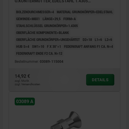
O.KONTERMUTTER, EDELSTAHL 1.4305
UNGEHÄRTET, KOMP:EDELSTAHL 1.4305 BLANK
BOLZENDURCHMESSER=4
MATERIAL GRUNDKÖRPER=EDELSTAHL
GEWINDE=M8X1
LÄNGE=29,5
FORM=A
STAHLSCHLÜSSEL GRUNDKÖRPER=1.4305
OBERFLÄCHE KOMPONENTE=BLANK
OBERFLÄCHE GRUNDKÖRPER=UNGEHÄRTET
D2=18
L1=6
L2=6
HUB S=4
SW1=10
F X 30°=1
FEDERKRAFT ANFANG F1 CA. N=4
FEDERKRAFT ENDE F2 CA. N=12
Bestellnummer:
03089-115004
14,92 €
DETAILS
zzgl. MwSt.
zzgl. Versandkosten
03089 A