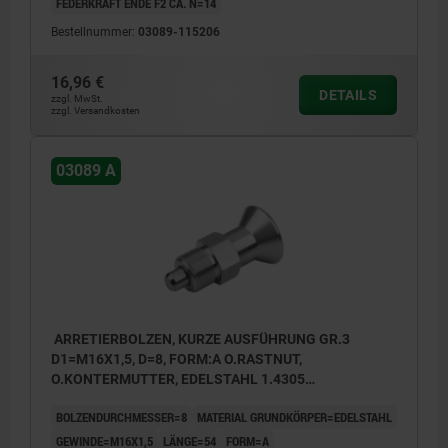
FEDERKRAFT ENDE F2 CA. N=14
Bestellnummer:
03089-115206
16,96 €
DETAILS
zzgl. MwSt.
zzgl. Versandkosten
03089 A
ARRETIERBOLZEN, KURZE AUSFÜHRUNG GR.3
D1=M16X1,5, D=8, FORM:A O.RASTNUT,
O.KONTERMUTTER, EDELSTAHL 1.4305
UNGEHÄRTET, KOMP:EDELSTAHL 1.4305 BLANK
BOLZENDURCHMESSER=8
MATERIAL GRUNDKÖRPER=EDELSTAHL
GEWINDE=M16X1,5
LÄNGE=54
FORM=A