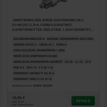
ARRETIERBOLZEN, KURZE AUSFÜHRUNG GR.2
D1=M12X1,5, D=6, FORM:A O.RASTNUT,
O.KONTERMUTTER, EDELSTAHL 1.4034 GEHÄRTET,
KOMP:EDELSTAHL 1.4305 BLANK
BOLZENDURCHMESSER=6
MATERIAL GRUNDKÖRPER=EDELSTAHL
GEWINDE=M12X1,5
LÄNGE=41,7
FORM=A
STAHLSCHLÜSSEL GRUNDKÖRPER=1.4034
OBERFLÄCHE KOMPONENTE=BLANK
OBERFLÄCHE GRUNDKÖRPER=GEHÄRTET
D2=25
L1=10
L2=8
HUB S=6
SW1=14
F X 30°=1,8
FEDERKRAFT ANFANG F1 CA. N=6
FEDERKRAFT ENDE F2 CA. N=14
Bestellnummer:
03089-005206
16,96 €
DETAILS
zzgl. MwSt.
zzgl. Versandkosten