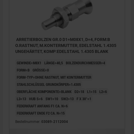
ARRETIERBOLZEN GR.0 D1=M08X1, D=4, FORM:B
O.RASTNUT, M.KONTERMUTTER, EDELSTAHL 1.4305
UNGEHÄRTET, KOMP:EDELSTAHL 1.4305 BLANK
GEWINDE=M8X1
LÄNGE=40,5
BOLZENDURCHMESSER=4
FORM=B
GRÖSSE=0
FORM-TYP=OHNE RASTNUT, MIT KONTERMUTTER
STAHLSCHLÜSSEL GRUNDKÖRPER=1.4305
OBERFLÄCHE KOMPONENTE=BLANK
D2=18
L1=15
L2=6
L3=13
HUB S=6
SW1=10
SW2=13
F X 30°=1
FEDERKRAFT ANFANG F1 CA. N=6
FEDERKRAFT ENDE F2 CA. N=15
Bestellnummer:
03089-2112004