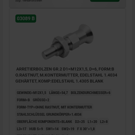
zzgl. Versandkosten
03089 B
ARRETIERBOLZEN GR.2 D1=M12X1,5, D=6, FORM:B
O.RASTNUT, M.KONTERMUTTER, EDELSTAHL 1.4034
GEHÄRTET, KOMP:EDELSTAHL 1.4305 BLANK
GEWINDE=M12X1,5
LÄNGE=54,7
BOLZENDURCHMESSER=6
FORM=B
GRÖSSE=2
FORM-TYP=OHNE RASTNUT, MIT KONTERMUTTER
STAHLSCHLÜSSEL GRUNDKÖRPER=1.4034
OBERFLÄCHE KOMPONENTE=BLANK
D2=25
L1=20
L2=8
L3=17
HUB S=9
SW1=14
SW2=19
F X 30°=1,8