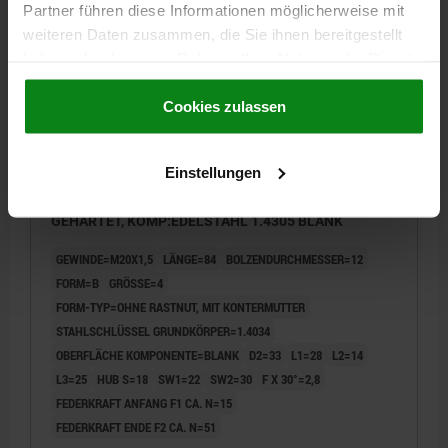
Partner führen diese Informationen möglicherweise mit
03089 B
weiteren Daten zusammen, die Sie ihnen bereitgestellt
haben oder die sie im Rahmen Ihrer Nutzung der Dienste
gesammelt haben.
Cookie Richtlinien
Impressum
|
Datenschutz
|
AGB
Cookies zulassen
Einstellungen
ARRETIERBOLZEN GR.4 D1=M20X1,5, D=12, FORM:B
O.RASTNUT, M.KONTERMUTTER, EDELSTAHL 1.4034
GEHÄRTET, KOMP:EDELSTAHL 1.4305 BLANK
GEWINDE=M20X1,5
LÄNGE=84
BOLZENDURCHMESSER=12
FORM=B
GRÖSSE=4
FORM-TYP=OHNE RASTNUT, MIT KONTERMUTTER
STAHLSCHLÜSSEL GRUNDKÖRPER=1.4034
OBERFLÄCHE KOMPONENTE=BLANK
D2=33
L1=28
L2=14
L3=25
HUB S=18
SW1=22
SW2=30
F X 30°=2,8
FEDERKRAFT ANFANG F1 CA. N=15
FEDERKRAFT ENDE F2 CA. N=51