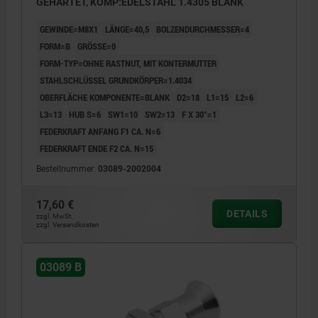
GEHÄRTET, KOMP:EDELSTAHL 1.4305 BLANK
GEWINDE=M8X1
LÄNGE=40,5
BOLZENDURCHMESSER=4
FORM=B
GRÖSSE=0
FORM-TYP=OHNE RASTNUT, MIT KONTERMUTTER
STAHLSCHLÜSSEL GRUNDKÖRPER=1.4034
OBERFLÄCHE KOMPONENTE=BLANK
D2=18
L1=15
L2=6
L3=13
HUB S=6
SW1=10
SW2=13
F X 30°=1
FEDERKRAFT ANFANG F1 CA. N=6
FEDERKRAFT ENDE F2 CA. N=15
Bestellnummer:
03089-2002004
17,60 €
DETAILS
zzgl. MwSt.
zzgl. Versandkosten
03089 B