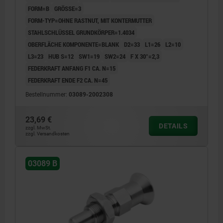
FORM=B
GRÖSSE=3
FORM-TYP=OHNE RASTNUT, MIT KONTERMUTTER
STAHLSCHLÜSSEL GRUNDKÖRPER=1.4034
OBERFLÄCHE KOMPONENTE=BLANK
D2=33
L1=26
L2=10
L3=23
HUB S=12
SW1=19
SW2=24
F X 30°=2,3
FEDERKRAFT ANFANG F1 CA. N=15
FEDERKRAFT ENDE F2 CA. N=45
Bestellnummer:
03089-2002308
23,69 €
DETAILS
zzgl. MwSt.
zzgl. Versandkosten
03089 B