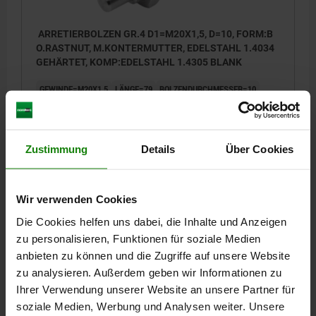
ARRETIERBOLZEN GR.4 D1=M20X1,5, D=10, FORM:B
O.RASTNUT, M.KONTERMUTTER, EDELSTAHL 1.4034
GEHÄRTET, KOMP:EDELSTAHL 1.4305 BLANK
GEWINDE=M20X1,5
LÄNGE=79
BOLZENDURCHMESSER=10
FORM=B
GRÖSSE=4
FORM-TYP=OHNE RASTNUT, MIT KONTERMUTTER
STAHLSCHLÜSSEL GRUNDKÖRPER=1.4034
Zustimmung
Details
Über Cookies
OBERFLÄCHE KOMPONENTE=BLANK
D2=33
L1=28
L2=12
L3=25
HUB S=15
SW1=22
SW2=30
F X 30°=2,8
FEDERKRAFT ANFANG F1 CA. N=15
Wir verwenden Cookies
FEDERKRAFT ENDE F2 CA. N=43
Die Cookies helfen uns dabei, die Inhalte und Anzeigen
Bestellnummer:
03089-2002410
zu personalisieren, Funktionen für soziale Medien
anbieten zu können und die Zugriffe auf unsere Website
30,44 €
zu analysieren. Außerdem geben wir Informationen zu
DETAILS
zzgl. MwSt.
zzgl. Versandkosten
Ihrer Verwendung unserer Website an unsere Partner für
soziale Medien, Werbung und Analysen weiter. Unsere