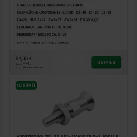
STAHLSCHLÜSSEL GRUNDKÖRPER=1.4034
OBERFLÄCHE KOMPONENTE=BLANK
D2=40
L1=32
L2=18
L3=28
HUB S=24
SW1=27
SW2=36
F X 30°=3,2
FEDERKRAFT ANFANG F1 CA. N=20
FEDERKRAFT ENDE F2 CA. N=50
Bestellnummer:
03089-2002516
54,33 €
DETAILS
zzgl. MwSt.
zzgl. Versandkosten
03089 B
ARRETIERBOLZEN GR.9 D1=M06X0,75, D=3, FORM:B