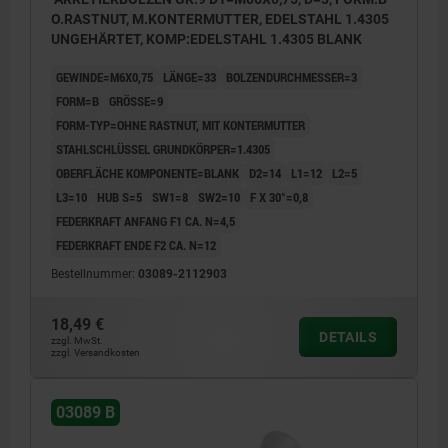
O.RASTNUT, M.KONTERMUTTER, EDELSTAHL 1.4305
UNGEHÄRTET, KOMP:EDELSTAHL 1.4305 BLANK
GEWINDE=M6X0,75
LÄNGE=33
BOLZENDURCHMESSER=3
FORM=B
GRÖSSE=9
FORM-TYP=OHNE RASTNUT, MIT KONTERMUTTER
STAHLSCHLÜSSEL GRUNDKÖRPER=1.4305
OBERFLÄCHE KOMPONENTE=BLANK
D2=14
L1=12
L2=5
L3=10
HUB S=5
SW1=8
SW2=10
F X 30°=0,8
FEDERKRAFT ANFANG F1 CA. N=4,5
FEDERKRAFT ENDE F2 CA. N=12
Bestellnummer:
03089-2112903
18,49 €
DETAILS
zzgl. MwSt.
zzgl. Versandkosten
03089 B