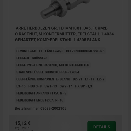
ARRETIERBOLZEN GR.1 D1=M10X1, D=5, FORM:B
O.RASTNUT, M.KONTERMUTTER, EDELSTAHL 1.4034
GEHÄRTET, KOMP:EDELSTAHL 1.4305 BLANK
GEWINDE=M10X1
LÄNGE=46,5
BOLZENDURCHMESSER=5
FORM=B
GRÖSSE=1
FORM-TYP=OHNE RASTNUT, MIT KONTERMUTTER
STAHLSCHLÜSSEL GRUNDKÖRPER=1.4034
OBERFLÄCHE KOMPONENTE=BLANK
D2=21
L1=17
L2=7
L3=15
HUB S=8
SW1=13
SW2=17
F X 30°=1,3
FEDERKRAFT ANFANG F1 CA. N=5
FEDERKRAFT ENDE F2 CA. N=16
Bestellnummer:
03089-2002105
15,12 €
DETAILS
zzgl. MwSt.