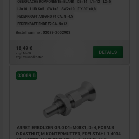
OBERFLÄCHE KOMPONENTE=BLANK
D2=14
L1=12
L2=5
L3=10
HUB S=5
SW1=8
SW2=10
F X 30°=0,8
FEDERKRAFT ANFANG F1 CA. N=4,5
FEDERKRAFT ENDE F2 CA. N=12
Bestellnummer:
03089-2002903
18,49 €
DETAILS
zzgl. MwSt.
zzgl. Versandkosten
03089 B
ARRETIERBOLZEN GR.0 D1=M08X1, D=4, FORM:B
O.RASTNUT, M.KONTERMUTTER, EDELSTAHL 1.4034