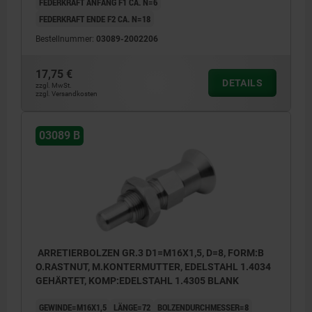
FEDERKRAFT ANFANG F1 CA. N=6
FEDERKRAFT ENDE F2 CA. N=18
Bestellnummer:
03089-2002206
17,75 €
DETAILS
zzgl. MwSt.
zzgl. Versandkosten
03089 B
ARRETIERBOLZEN GR.3 D1=M16X1,5, D=8, FORM:B
O.RASTNUT, M.KONTERMUTTER, EDELSTAHL 1.4034
GEHÄRTET, KOMP:EDELSTAHL 1.4305 BLANK
GEWINDE=M16X1,5
LÄNGE=72
BOLZENDURCHMESSER=8