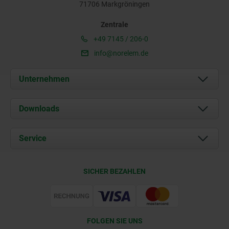
71706 Markgröningen
Zentrale
+49 7145 / 206-0
info@norelem.de
Unternehmen
Über uns
Downloads
Aktuelles
Dokumente
Service
Karriere
Kontakt
CAD
SICHER BEZAHLEN
Lieferkonditionen
Web Support
Zertifizierung
FOLGEN SIE UNS