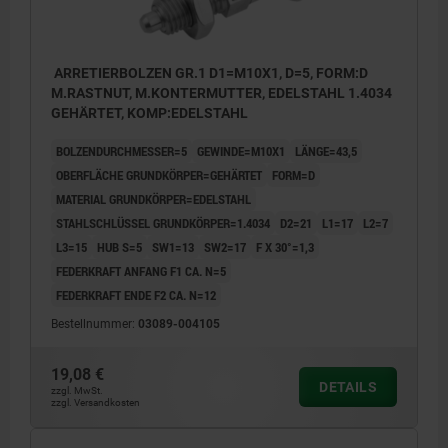
ARRETIERBOLZEN GR.1 D1=M10X1, D=5, FORM:D
M.RASTNUT, M.KONTERMUTTER, EDELSTAHL 1.4034
GEHÄRTET, KOMP:EDELSTAHL
BOLZENDURCHMESSER=5
GEWINDE=M10X1
LÄNGE=43,5
OBERFLÄCHE GRUNDKÖRPER=GEHÄRTET
FORM=D
MATERIAL GRUNDKÖRPER=EDELSTAHL
STAHLSCHLÜSSEL GRUNDKÖRPER=1.4034
D2=21
L1=17
L2=7
L3=15
HUB S=5
SW1=13
SW2=17
F X 30°=1,3
FEDERKRAFT ANFANG F1 CA. N=5
FEDERKRAFT ENDE F2 CA. N=12
Bestellnummer:
03089-004105
19,08 €
DETAILS
zzgl. MwSt.
zzgl. Versandkosten