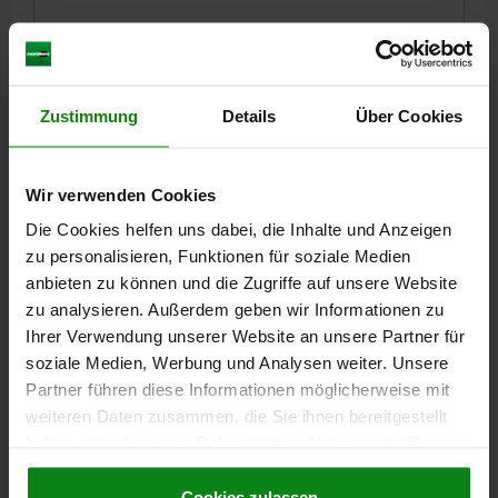
BOLZENDURCHMESSER=10
GEWINDE=M20X1,5
LÄNGE=74
OBERFLÄCHE GRUNDKÖRPER=GEHÄRTET
FORM=D
MATERIAL GRUNDKÖRPER=EDELSTAHL
STAHLSCHLÜSSEL GRUNDKÖRPER=1.4034
D2=33
L1=28
Zustimmung
Details
Über Cookies
L2=12
L3=25
HUB S=10
SW1=22
SW2=30
F X 30°=2,8
FEDERKRAFT ANFANG F1 CA. N=15
FEDERKRAFT ENDE F2 CA. N=34
Wir verwenden Cookies
Bestellnummer:
03089-004410
Die Cookies helfen uns dabei, die Inhalte und Anzeigen
zu personalisieren, Funktionen für soziale Medien
39,71 €
anbieten zu können und die Zugriffe auf unsere Website
DETAILS
zzgl. MwSt.
zu analysieren. Außerdem geben wir Informationen zu
zzgl. Versandkosten
Ihrer Verwendung unserer Website an unsere Partner für
soziale Medien, Werbung und Analysen weiter. Unsere
03089 D
Partner führen diese Informationen möglicherweise mit
weiteren Daten zusammen, die Sie ihnen bereitgestellt
haben oder die sie im Rahmen Ihrer Nutzung der Dienste
gesammelt haben.
Cookie Richtlinien
Impressum
|
Datenschutz
|
AGB
Cookies zulassen