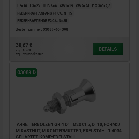
L2=10
L3=23
HUB S=8
SW1=19
SW2=24
F X 30°=2,3
FEDERKRAFT ANFANG F1 CA. N=15
FEDERKRAFT ENDE F2 CA. N=35
Bestellnummer:
03089-004308
30,67 €
DETAILS
zzgl. MwSt.
zzgl. Versandkosten
03089 D
ARRETIERBOLZEN GR.4 D1=M20X1,5, D=10, FORM:D
M.RASTNUT, M.KONTERMUTTER, EDELSTAHL 1.4034
GEHÄRTET, KOMP:EDELSTAHL