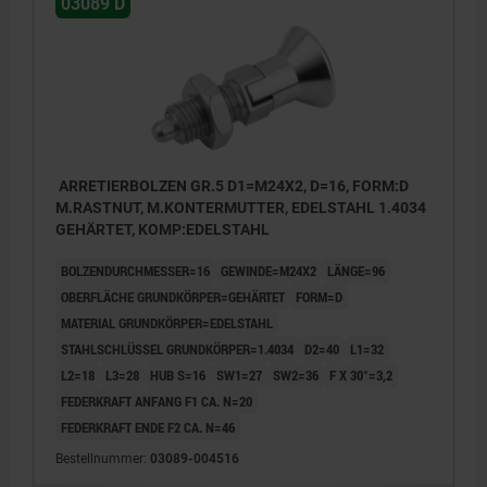
03089 D
ARRETIERBOLZEN GR.5 D1=M24X2, D=16, FORM:D
M.RASTNUT, M.KONTERMUTTER, EDELSTAHL 1.4034
GEHÄRTET, KOMP:EDELSTAHL
BOLZENDURCHMESSER=16
GEWINDE=M24X2
LÄNGE=96
OBERFLÄCHE GRUNDKÖRPER=GEHÄRTET
FORM=D
MATERIAL GRUNDKÖRPER=EDELSTAHL
STAHLSCHLÜSSEL GRUNDKÖRPER=1.4034
D2=40
L1=32
L2=18
L3=28
HUB S=16
SW1=27
SW2=36
F X 30°=3,2
FEDERKRAFT ANFANG F1 CA. N=20
FEDERKRAFT ENDE F2 CA. N=46
Bestellnummer:
03089-004516