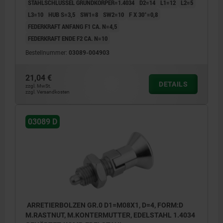
STAHLSCHLÜSSEL GRUNDKÖRPER=1.4034
D2=14
L1=12
L2=5
L3=10
HUB S=3,5
SW1=8
SW2=10
F X 30°=0,8
FEDERKRAFT ANFANG F1 CA. N=4,5
FEDERKRAFT ENDE F2 CA. N=10
Bestellnummer:
03089-004903
21,04 €
DETAILS
zzgl. MwSt.
zzgl. Versandkosten
03089 D
ARRETIERBOLZEN GR.0 D1=M08X1, D=4, FORM:D
M.RASTNUT, M.KONTERMUTTER, EDELSTAHL 1.4034