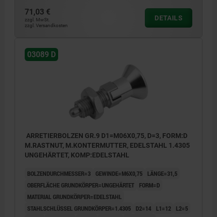
71,03 €
DETAILS
zzgl. MwSt.
zzgl. Versandkosten
03089 D
ARRETIERBOLZEN GR.9 D1=M06X0,75, D=3, FORM:D
M.RASTNUT, M.KONTERMUTTER, EDELSTAHL 1.4305
UNGEHÄRTET, KOMP:EDELSTAHL
BOLZENDURCHMESSER=3
GEWINDE=M6X0,75
LÄNGE=31,5
OBERFLÄCHE GRUNDKÖRPER=UNGEHÄRTET
FORM=D
MATERIAL GRUNDKÖRPER=EDELSTAHL
STAHLSCHLÜSSEL GRUNDKÖRPER=1.4305
D2=14
L1=12
L2=5