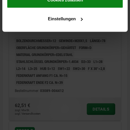
ARRETIERBOLZEN GR.4 D1=M20X1,5, D=12, FORM:D
Einstellungen
M.RASTNUT, M.KONTERMUTTER, EDELSTAHL 1.4034
GEHÄRTET, KOMP:EDELSTAHL
BOLZENDURCHMESSER=12
GEWINDE=M20X1,5
LÄNGE=78
OBERFLÄCHE GRUNDKÖRPER=GEHÄRTET
FORM=D
MATERIAL GRUNDKÖRPER=EDELSTAHL
STAHLSCHLÜSSEL GRUNDKÖRPER=1.4034
D2=33
L1=28
L2=14
L3=25
HUB S=12
SW1=22
SW2=30
F X 30°=2,8
FEDERKRAFT ANFANG F1 CA. N=15
FEDERKRAFT ENDE F2 CA. N=39
Bestellnummer:
03089-004412
62,51 €
DETAILS
zzgl. MwSt.
zzgl. Versandkosten