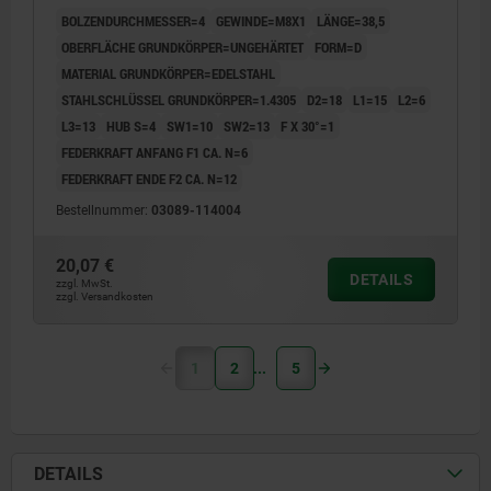
BOLZENDURCHMESSER=4
GEWINDE=M8X1
LÄNGE=38,5
OBERFLÄCHE GRUNDKÖRPER=UNGEHÄRTET
FORM=D
MATERIAL GRUNDKÖRPER=EDELSTAHL
STAHLSCHLÜSSEL GRUNDKÖRPER=1.4305
D2=18
L1=15
L2=6
L3=13
HUB S=4
SW1=10
SW2=13
F X 30°=1
FEDERKRAFT ANFANG F1 CA. N=6
FEDERKRAFT ENDE F2 CA. N=12
Bestellnummer:
03089-114004
20,07 €
DETAILS
zzgl. MwSt.
zzgl. Versandkosten
1
2
5
DETAILS