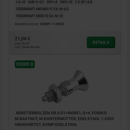
L3=10
HUB S=3,5
SW1=8
SW2=10
F X 30°=0,8
FEDERKRAFT ANFANG F1 CA. N=4,5
FEDERKRAFT ENDE F2 CA. N=10
Bestellnummer:
03089-114903
21,04 €
DETAILS
zzgl. MwSt.
zzgl. Versandkosten
03089 D
ARRETIERBOLZEN GR.0 D1=M08X1, D=4, FORM:D
M.RASTNUT, M.KONTERMUTTER, EDELSTAHL 1.4305
UNGEHÄRTET, KOMP:EDELSTAHL