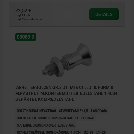
22,52 €
DETAILS
zzgl. MwSt.
zzgl. Versandkosten
03089 D
ARRETIERBOLZEN GR.3 D1=M16X1,5, D=8, FORM:D
M.RASTNUT, M.KONTERMUTTER, EDELSTAHL 1.4034
GEHÄRTET, KOMP:EDELSTAHL
BOLZENDURCHMESSER=8
GEWINDE=M16X1,5
LÄNGE=68
OBERFLÄCHE GRUNDKÖRPER=GEHÄRTET
FORM=D
MATERIAL GRUNDKÖRPER=EDELSTAHL
STAHLSCHLÜSSEL GRUNDKÖRPER=1.4034
D2=33
L1=26