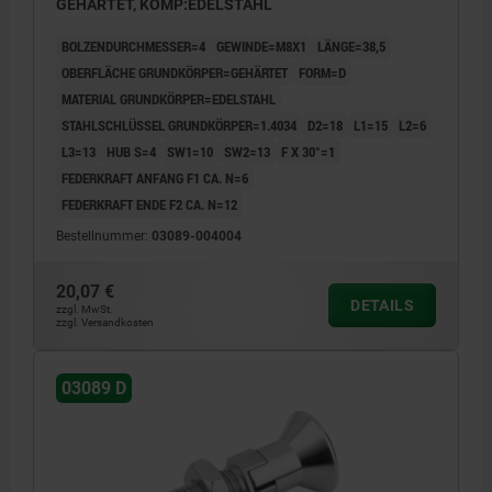
GEHÄRTET, KOMP:EDELSTAHL
BOLZENDURCHMESSER=4
GEWINDE=M8X1
LÄNGE=38,5
OBERFLÄCHE GRUNDKÖRPER=GEHÄRTET
FORM=D
MATERIAL GRUNDKÖRPER=EDELSTAHL
STAHLSCHLÜSSEL GRUNDKÖRPER=1.4034
D2=18
L1=15
L2=6
L3=13
HUB S=4
SW1=10
SW2=13
F X 30°=1
FEDERKRAFT ANFANG F1 CA. N=6
FEDERKRAFT ENDE F2 CA. N=12
Bestellnummer:
03089-004004
20,07 €
DETAILS
zzgl. MwSt.
zzgl. Versandkosten
03089 D