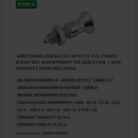
03089 D
ARRETIERBOLZEN GR.2 D1=M12X1,5, D=6, FORM:D
M.RASTNUT, M.KONTERMUTTER, EDELSTAHL 1.4034
GEHÄRTET, KOMP:EDELSTAHL
BOLZENDURCHMESSER=6
GEWINDE=M12X1,5
LÄNGE=51,7
OBERFLÄCHE GRUNDKÖRPER=GEHÄRTET
FORM=D
MATERIAL GRUNDKÖRPER=EDELSTAHL
STAHLSCHLÜSSEL GRUNDKÖRPER=1.4034
D2=25
L1=20
L2=8
L3=17
HUB S=6
SW1=14
SW2=19
F X 30°=1,8
FEDERKRAFT ANFANG F1 CA. N=6
FEDERKRAFT ENDE F2 CA. N=14
Bestellnummer:
03089-004206