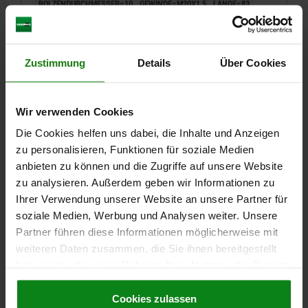
BOLZENDURCHMESSER=10
GEWINDE=M20X1,5
LÄNGE=83
OBERFLÄCHE GRUNDKÖRPER=GEHÄRTET
FORM=B
MATERIAL GRUNDKÖRPER=EDELSTAHL
STAHLSCHLÜSSEL GRUNDKÖRPER=1.4034
D2=33
L1=28
Zustimmung
Details
Über Cookies
L2=12
L3=25
HUB S=10
SW1=22
SW2=30
F X 30°=2,8
FEDERKRAFT ANFANG F1 CA. N=15
FEDERKRAFT ENDE F2 CA. N=34
Wir verwenden Cookies
Bestellnummer:
03089-002410
Die Cookies helfen uns dabei, die Inhalte und Anzeigen
zu personalisieren, Funktionen für soziale Medien
28,99 €
anbieten zu können und die Zugriffe auf unsere Website
DETAILS
zzgl. MwSt.
zzgl. Versandkosten
zu analysieren. Außerdem geben wir Informationen zu
Ihrer Verwendung unserer Website an unsere Partner für
soziale Medien, Werbung und Analysen weiter. Unsere
03089 B
Partner führen diese Informationen möglicherweise mit
weiteren Daten zusammen, die Sie ihnen bereitgestellt
haben oder die sie im Rahmen Ihrer Nutzung der Dienste
gesammelt haben.
Cookie Richtlinien
Impressum
|
Datenschutz
|
AGB
Cookies zulassen