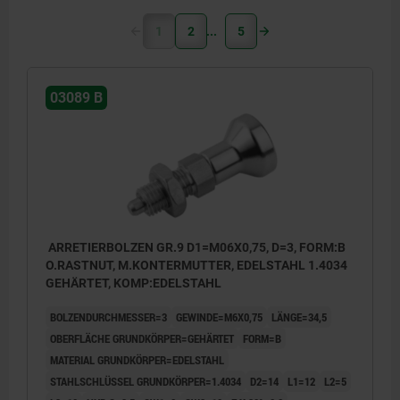
1
2
5
03089 B
ARRETIERBOLZEN GR.9 D1=M06X0,75, D=3, FORM:B
O.RASTNUT, M.KONTERMUTTER, EDELSTAHL 1.4034
GEHÄRTET, KOMP:EDELSTAHL
BOLZENDURCHMESSER=3
GEWINDE=M6X0,75
LÄNGE=34,5
OBERFLÄCHE GRUNDKÖRPER=GEHÄRTET
FORM=B
MATERIAL GRUNDKÖRPER=EDELSTAHL
STAHLSCHLÜSSEL GRUNDKÖRPER=1.4034
D2=14
L1=12
L2=5