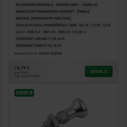
BOLZENDURCHMESSER=4
GEWINDE=M8X1
LÄNGE=43
OBERFLÄCHE GRUNDKÖRPER=GEHÄRTET
FORM=B
MATERIAL GRUNDKÖRPER=EDELSTAHL
STAHLSCHLÜSSEL GRUNDKÖRPER=1.4034
D2=18
L1=15
L2=6
L3=13
HUB S=4
SW1=10
SW2=13
F X 30°=1
FEDERKRAFT ANFANG F1 CA. N=6
FEDERKRAFT ENDE F2 CA. N=12
Bestellnummer:
03089-002004
16,79 €
DETAILS
zzgl. MwSt.
zzgl. Versandkosten
03089 B