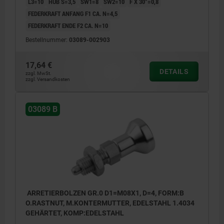
L3=10
HUB S=3,5
SW1=8
SW2=10
F X 30°=0,8
FEDERKRAFT ANFANG F1 CA. N=4,5
FEDERKRAFT ENDE F2 CA. N=10
Bestellnummer:
03089-002903
17,64 €
DETAILS
zzgl. MwSt.
zzgl. Versandkosten
03089 B
ARRETIERBOLZEN GR.0 D1=M08X1, D=4, FORM:B
O.RASTNUT, M.KONTERMUTTER, EDELSTAHL 1.4034
GEHÄRTET, KOMP:EDELSTAHL