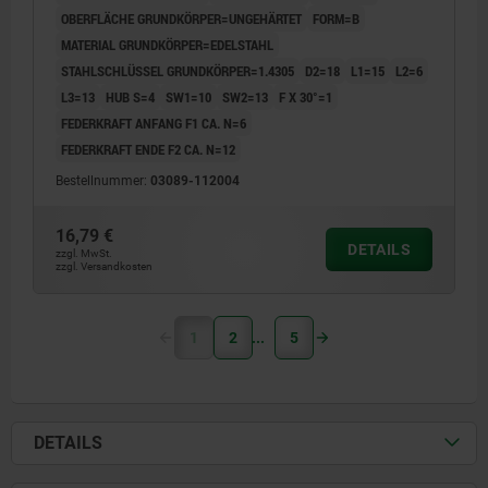
OBERFLÄCHE GRUNDKÖRPER=UNGEHÄRTET
FORM=B
MATERIAL GRUNDKÖRPER=EDELSTAHL
STAHLSCHLÜSSEL GRUNDKÖRPER=1.4305
D2=18
L1=15
L2=6
L3=13
HUB S=4
SW1=10
SW2=13
F X 30°=1
FEDERKRAFT ANFANG F1 CA. N=6
FEDERKRAFT ENDE F2 CA. N=12
Bestellnummer:
03089-112004
16,79 €
DETAILS
zzgl. MwSt.
zzgl. Versandkosten
1
2
5
DETAILS