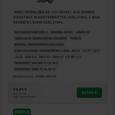
ARRETIERBOLZEN GR.1 D1=M10X1, D=5, FORM:B
O.RASTNUT, M.KONTERMUTTER, EDELSTAHL 1.4034
GEHÄRTET, KOMP:EDELSTAHL
BOLZENDURCHMESSER=5
GEWINDE=M10X1
LÄNGE=50
OBERFLÄCHE GRUNDKÖRPER=GEHÄRTET
FORM=B
MATERIAL GRUNDKÖRPER=EDELSTAHL
STAHLSCHLÜSSEL GRUNDKÖRPER=1.4034
D2=21
L1=17
L2=7
L3=15
HUB S=5
SW1=13
SW2=17
F X 30°=1,3
FEDERKRAFT ANFANG F1 CA. N=5
FEDERKRAFT ENDE F2 CA. N=12
Bestellnummer:
03089-002105
14,44 €
DETAILS
zzgl. MwSt.
zzgl. Versandkosten
03089 B