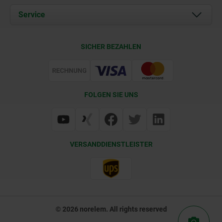
Dokumente
Service
Karriere
Kontakt
CAD
SICHER BEZAHLEN
Lieferkonditionen
Web Support
Zertifizierung
FOLGEN SIE UNS
VERSANDDIENSTLEISTER
© 2026 norelem. All rights reserved