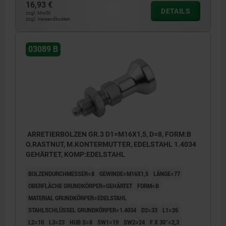
16,93 €
DETAILS
zzgl. MwSt.
zzgl. Versandkosten
03089 B
ARRETIERBOLZEN GR.3 D1=M16X1,5, D=8, FORM:B
O.RASTNUT, M.KONTERMUTTER, EDELSTAHL 1.4034
GEHÄRTET, KOMP:EDELSTAHL
BOLZENDURCHMESSER=8
GEWINDE=M16X1,5
LÄNGE=77
OBERFLÄCHE GRUNDKÖRPER=GEHÄRTET
FORM=B
MATERIAL GRUNDKÖRPER=EDELSTAHL
STAHLSCHLÜSSEL GRUNDKÖRPER=1.4034
D2=33
L1=26
L2=10
L3=23
HUB S=8
SW1=19
SW2=24
F X 30°=2,3