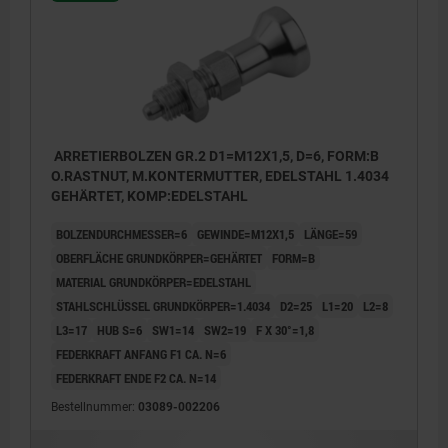
ARRETIERBOLZEN GR.2 D1=M12X1,5, D=6, FORM:B
O.RASTNUT, M.KONTERMUTTER, EDELSTAHL 1.4034
GEHÄRTET, KOMP:EDELSTAHL
BOLZENDURCHMESSER=6
GEWINDE=M12X1,5
LÄNGE=59
OBERFLÄCHE GRUNDKÖRPER=GEHÄRTET
FORM=B
MATERIAL GRUNDKÖRPER=EDELSTAHL
STAHLSCHLÜSSEL GRUNDKÖRPER=1.4034
D2=25
L1=20
L2=8
L3=17
HUB S=6
SW1=14
SW2=19
F X 30°=1,8
FEDERKRAFT ANFANG F1 CA. N=6
FEDERKRAFT ENDE F2 CA. N=14
Bestellnummer:
03089-002206