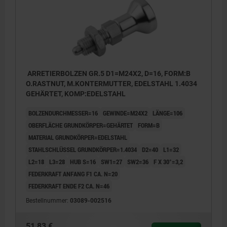
ARRETIERBOLZEN GR.5 D1=M24X2, D=16, FORM:B
O.RASTNUT, M.KONTERMUTTER, EDELSTAHL 1.4034
GEHÄRTET, KOMP:EDELSTAHL
BOLZENDURCHMESSER=16
GEWINDE=M24X2
LÄNGE=106
OBERFLÄCHE GRUNDKÖRPER=GEHÄRTET
FORM=B
MATERIAL GRUNDKÖRPER=EDELSTAHL
STAHLSCHLÜSSEL GRUNDKÖRPER=1.4034
D2=40
L1=32
L2=18
L3=28
HUB S=16
SW1=27
SW2=36
F X 30°=3,2
FEDERKRAFT ANFANG F1 CA. N=20
FEDERKRAFT ENDE F2 CA. N=46
Bestellnummer:
03089-002516
51,83 €