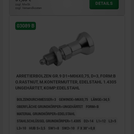
DETAILS
zzgl. MwSt.
zzgl. Versandkosten
03089 B
ARRETIERBOLZEN GR.9 D1=M06X0,75, D=3, FORM:B
O.RASTNUT, M.KONTERMUTTER, EDELSTAHL 1.4305
UNGEHÄRTET, KOMP:EDELSTAHL
BOLZENDURCHMESSER=3
GEWINDE=M6X0,75
LÄNGE=34,5
OBERFLÄCHE GRUNDKÖRPER=UNGEHÄRTET
FORM=B
MATERIAL GRUNDKÖRPER=EDELSTAHL
STAHLSCHLÜSSEL GRUNDKÖRPER=1.4305
D2=14
L1=12
L2=5
L3=10
HUB S=3,5
SW1=8
SW2=10
F X 30°=0,8