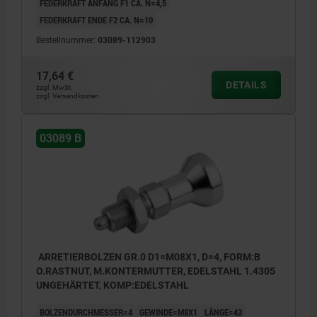
FEDERKRAFT ANFANG F1 CA. N=4,5
FEDERKRAFT ENDE F2 CA. N=10
Bestellnummer:
03089-112903
17,64 €
DETAILS
zzgl. MwSt.
zzgl. Versandkosten
03089 B
ARRETIERBOLZEN GR.0 D1=M08X1, D=4, FORM:B
O.RASTNUT, M.KONTERMUTTER, EDELSTAHL 1.4305
UNGEHÄRTET, KOMP:EDELSTAHL
BOLZENDURCHMESSER=4
GEWINDE=M8X1
LÄNGE=43