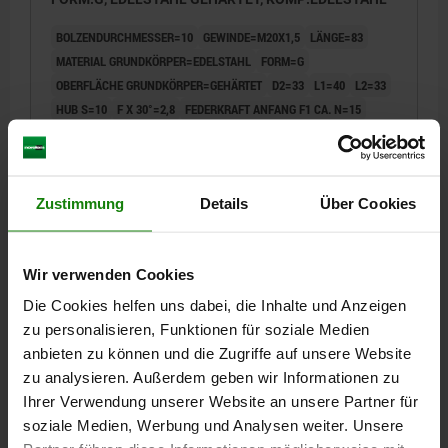
BOLZENDURCHMESSER=10
GEWINDE=M20X1,5
LÄNGE=83
MATERIAL GRUNDKÖRPER=EDELSTAHL
FORM=G
OBERFLÄCHE GRUNDKÖRPER=GEHÄRTET
D2=33
L1=40
L2=33
HUB S=10
F X 30°=2,8
FEDERKRAFT ANFANG F1 CA. N=15
FEDERKRAFT ENDE F2 CA. N=34
Bestellnummer:
03093-001410
Zustimmung
Details
Über Cookies
24,41 €
DETAILS
zzgl. MwSt.
zzgl. Versandkosten
Wir verwenden Cookies
03093
Die Cookies helfen uns dabei, die Inhalte und Anzeigen
zu personalisieren, Funktionen für soziale Medien
anbieten zu können und die Zugriffe auf unsere Website
zu analysieren. Außerdem geben wir Informationen zu
Ihrer Verwendung unserer Website an unsere Partner für
soziale Medien, Werbung und Analysen weiter. Unsere