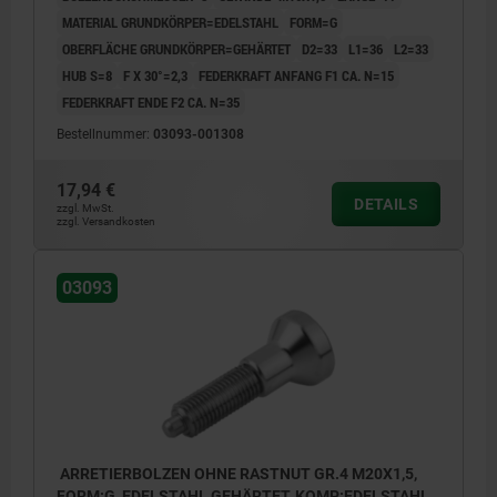
MATERIAL GRUNDKÖRPER=EDELSTAHL
FORM=G
OBERFLÄCHE GRUNDKÖRPER=GEHÄRTET
D2=33
L1=36
L2=33
HUB S=8
F X 30°=2,3
FEDERKRAFT ANFANG F1 CA. N=15
FEDERKRAFT ENDE F2 CA. N=35
Bestellnummer:
03093-001308
17,94 €
DETAILS
zzgl. MwSt.
zzgl. Versandkosten
03093
ARRETIERBOLZEN OHNE RASTNUT GR.4 M20X1,5,
FORM:G, EDELSTAHL GEHÄRTET, KOMP:EDELSTAHL