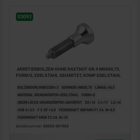
03093
ARRETIERBOLZEN OHNE RASTNUT GR.9 M06X0,75,
FORM:G, EDELSTAHL GEHÄRTET, KOMP:EDELSTAHL
BOLZENDURCHMESSER=3
GEWINDE=M6X0,75
LÄNGE=34,5
MATERIAL GRUNDKÖRPER=EDELSTAHL
FORM=G
OBERFLÄCHE GRUNDKÖRPER=GEHÄRTET
D2=14
L1=17
L2=14
HUB S=3,5
F X 30°=0,8
FEDERKRAFT ANFANG F1 CA. N=4,5
FEDERKRAFT ENDE F2 CA. N=10
Bestellnummer:
03093-001903