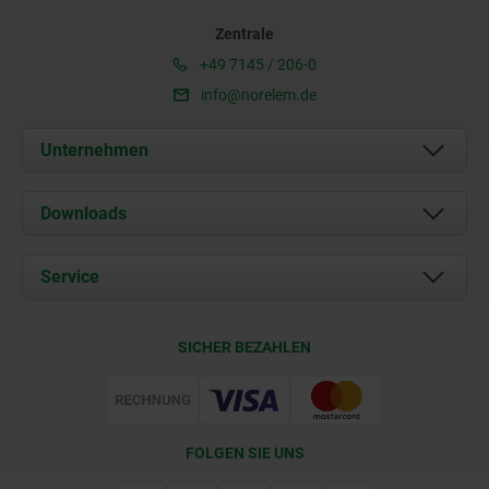
Zentrale
+49 7145 / 206-0
info@norelem.de
Unternehmen
Über uns
Downloads
Aktuelles
Dokumente
Service
Karriere
Kontakt
CAD
SICHER BEZAHLEN
Lieferkonditionen
Web Support
Zertifizierung
FOLGEN SIE UNS