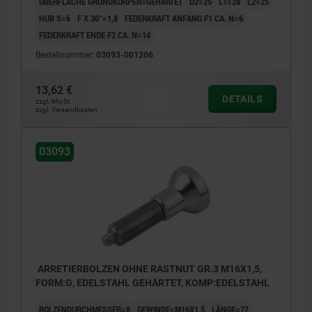
OBERFLÄCHE GRUNDKÖRPER=GEHÄRTET
D2=25
L1=28
L2=25
HUB S=6
F X 30°=1,8
FEDERKRAFT ANFANG F1 CA. N=6
FEDERKRAFT ENDE F2 CA. N=14
Bestellnummer:
03093-001206
13,62 €
DETAILS
zzgl. MwSt.
zzgl. Versandkosten
03093
ARRETIERBOLZEN OHNE RASTNUT GR.3 M16X1,5,
FORM:G, EDELSTAHL GEHÄRTET, KOMP:EDELSTAHL
BOLZENDURCHMESSER=8
GEWINDE=M16X1,5
LÄNGE=77