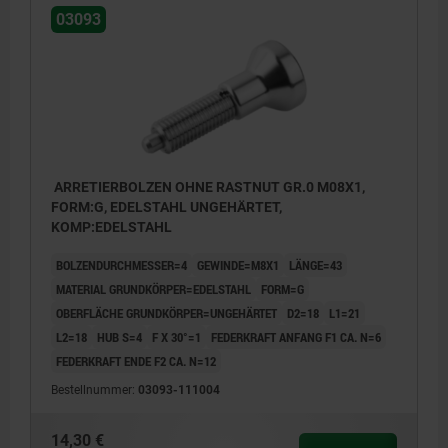
03093
ARRETIERBOLZEN OHNE RASTNUT GR.0 M08X1,
FORM:G, EDELSTAHL UNGEHÄRTET,
KOMP:EDELSTAHL
BOLZENDURCHMESSER=4
GEWINDE=M8X1
LÄNGE=43
MATERIAL GRUNDKÖRPER=EDELSTAHL
FORM=G
OBERFLÄCHE GRUNDKÖRPER=UNGEHÄRTET
D2=18
L1=21
L2=18
HUB S=4
F X 30°=1
FEDERKRAFT ANFANG F1 CA. N=6
FEDERKRAFT ENDE F2 CA. N=12
Bestellnummer:
03093-111004
14,30 €