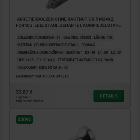
ARRETIERBOLZEN OHNE RASTNUT GR.5 M24X2,
FORM:G, EDELSTAHL GEHÄRTET, KOMP:EDELSTAHL
BOLZENDURCHMESSER=16
GEWINDE=M24X2
LÄNGE=106
MATERIAL GRUNDKÖRPER=EDELSTAHL
FORM=G
OBERFLÄCHE GRUNDKÖRPER=GEHÄRTET
D2=40
L1=50
L2=40
HUB S=16
F X 30°=3,2
FEDERKRAFT ANFANG F1 CA. N=20
FEDERKRAFT ENDE F2 CA. N=46
Bestellnummer:
03093-001516
33,87 €
DETAILS
zzgl. MwSt.
zzgl. Versandkosten
03093