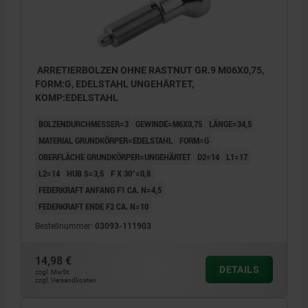
ARRETIERBOLZEN OHNE RASTNUT GR.9 M06X0,75,
FORM:G, EDELSTAHL UNGEHÄRTET,
KOMP:EDELSTAHL
BOLZENDURCHMESSER=3
GEWINDE=M6X0,75
LÄNGE=34,5
MATERIAL GRUNDKÖRPER=EDELSTAHL
FORM=G
OBERFLÄCHE GRUNDKÖRPER=UNGEHÄRTET
D2=14
L1=17
L2=14
HUB S=3,5
F X 30°=0,8
FEDERKRAFT ANFANG F1 CA. N=4,5
FEDERKRAFT ENDE F2 CA. N=10
Bestellnummer:
03093-111903
14,98 €
DETAILS
zzgl. MwSt.
zzgl. Versandkosten