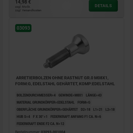
Form G: ohne Kontermutter
14,98 €
DETAILS
zzgl. MwSt.
Form H: mit Kontermutter
zzgl. Versandkosten
03093
1) Arretierbolzen mit Einschraubscheibe
ARRETIERBOLZEN OHNE RASTNUT GR.0 M08X1,
FORM:G, EDELSTAHL GEHÄRTET, KOMP:EDELSTAHL
BOLZENDURCHMESSER=4
GEWINDE=M8X1
LÄNGE=43
MATERIAL GRUNDKÖRPER=EDELSTAHL
FORM=G
OBERFLÄCHE GRUNDKÖRPER=GEHÄRTET
D2=18
L1=21
L2=18
HUB S=4
F X 30°=1
FEDERKRAFT ANFANG F1 CA. N=6
FEDERKRAFT ENDE F2 CA. N=12
Bestellnummer:
03093-001004