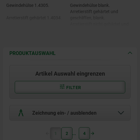
Gewindehülse 1.4305.
Gewindehülse blank.
Arretierstift gehärtet und
Arretierstift gehärtet 1.4034.
geschliffen, blank.
Arretierstift nicht gehärtet und
Arretierstift nicht gehärtet
geschliffen, blank.
1.4305.
Pilzgriff feingedreht.
PRODUKTAUSWAHL
Pilzgriff 1.4305.
Artikel Auswahl eingrenzen
FILTER
Zeichnung ein- / ausblenden
1
2
4