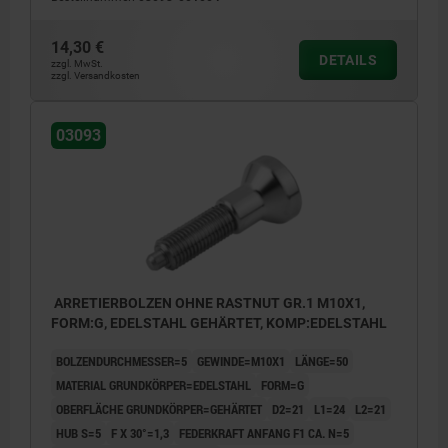
14,30 €
DETAILS
zzgl. MwSt.
zzgl. Versandkosten
03093
ARRETIERBOLZEN OHNE RASTNUT GR.1 M10X1,
FORM:G, EDELSTAHL GEHÄRTET, KOMP:EDELSTAHL
BOLZENDURCHMESSER=5
GEWINDE=M10X1
LÄNGE=50
MATERIAL GRUNDKÖRPER=EDELSTAHL
FORM=G
OBERFLÄCHE GRUNDKÖRPER=GEHÄRTET
D2=21
L1=24
L2=21
HUB S=5
F X 30°=1,3
FEDERKRAFT ANFANG F1 CA. N=5