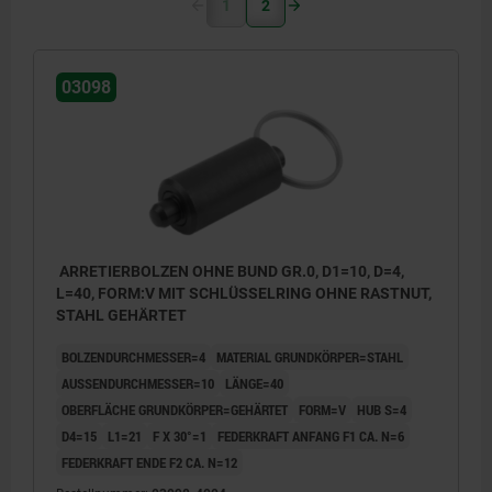
1
2
03098
ARRETIERBOLZEN OHNE BUND GR.0, D1=10, D=4,
L=40, FORM:V MIT SCHLÜSSELRING OHNE RASTNUT,
STAHL GEHÄRTET
BOLZENDURCHMESSER=4
MATERIAL GRUNDKÖRPER=STAHL
AUSSENDURCHMESSER=10
LÄNGE=40
OBERFLÄCHE GRUNDKÖRPER=GEHÄRTET
FORM=V
HUB S=4
D4=15
L1=21
F X 30°=1
FEDERKRAFT ANFANG F1 CA. N=6
FEDERKRAFT ENDE F2 CA. N=12