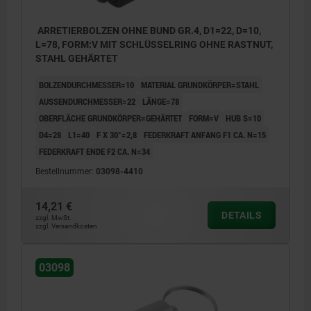
ARRETIERBOLZEN OHNE BUND GR.4, D1=22, D=10,
L=78, FORM:V MIT SCHLÜSSELRING OHNE RASTNUT,
STAHL GEHÄRTET
BOLZENDURCHMESSER=10
MATERIAL GRUNDKÖRPER=STAHL
AUSSENDURCHMESSER=22
LÄNGE=78
OBERFLÄCHE GRUNDKÖRPER=GEHÄRTET
FORM=V
HUB S=10
D4=28
L1=40
F X 30°=2,8
FEDERKRAFT ANFANG F1 CA. N=15
FEDERKRAFT ENDE F2 CA. N=34
Bestellnummer:
03098-4410
14,21 €
DETAILS
zzgl. MwSt.
zzgl. Versandkosten
03098