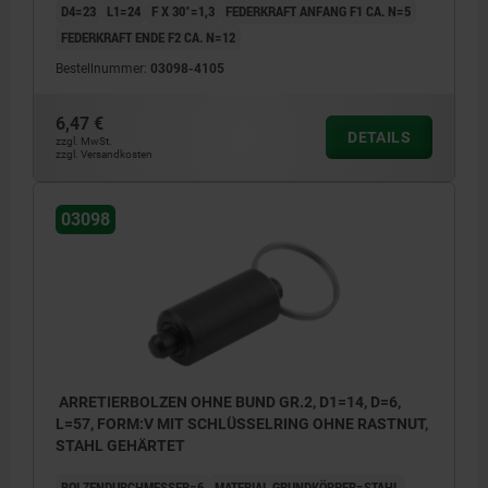
D4=23
L1=24
F X 30°=1,3
FEDERKRAFT ANFANG F1 CA. N=5
FEDERKRAFT ENDE F2 CA. N=12
Bestellnummer:
03098-4105
6,47 €
DETAILS
zzgl. MwSt.
zzgl. Versandkosten
03098
ARRETIERBOLZEN OHNE BUND GR.2, D1=14, D=6,
L=57, FORM:V MIT SCHLÜSSELRING OHNE RASTNUT,
STAHL GEHÄRTET
BOLZENDURCHMESSER=6
MATERIAL GRUNDKÖRPER=STAHL