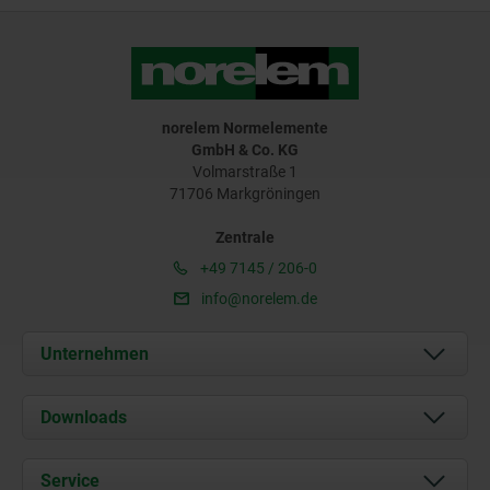
norelem Normelemente
GmbH & Co. KG
Volmarstraße 1
71706 Markgröningen
Zentrale
+49 7145 / 206-0
info@norelem.de
Unternehmen
Über uns
Downloads
Aktuelles
Dokumente
Service
Karriere