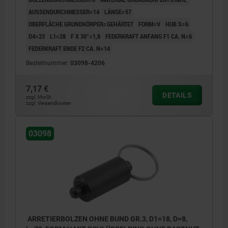
AUSSENDURCHMESSER=14
LÄNGE=57
OBERFLÄCHE GRUNDKÖRPER=GEHÄRTET
FORM=V
HUB S=6
D4=23
L1=28
F X 30°=1,8
FEDERKRAFT ANFANG F1 CA. N=6
FEDERKRAFT ENDE F2 CA. N=14
Bestellnummer:
03098-4206
7,17 €
DETAILS
zzgl. MwSt.
zzgl. Versandkosten
03098
ARRETIERBOLZEN OHNE BUND GR.3, D1=18, D=8,