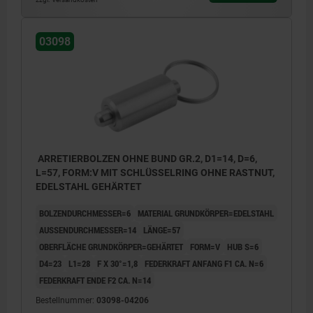
03098
ARRETIERBOLZEN OHNE BUND GR.2, D1=14, D=6,
L=57, FORM:V MIT SCHLÜSSELRING OHNE RASTNUT,
EDELSTAHL GEHÄRTET
BOLZENDURCHMESSER=6
MATERIAL GRUNDKÖRPER=EDELSTAHL
AUSSENDURCHMESSER=14
LÄNGE=57
OBERFLÄCHE GRUNDKÖRPER=GEHÄRTET
FORM=V
HUB S=6
D4=23
L1=28
F X 30°=1,8
FEDERKRAFT ANFANG F1 CA. N=6
FEDERKRAFT ENDE F2 CA. N=14
Bestellnummer:
03098-04206