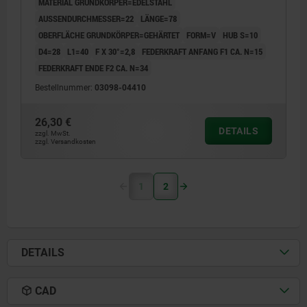
MATERIAL GRUNDKÖRPER=EDELSTAHL
AUSSENDURCHMESSER=22
LÄNGE=78
OBERFLÄCHE GRUNDKÖRPER=GEHÄRTET
FORM=V
HUB S=10
D4=28
L1=40
F X 30°=2,8
FEDERKRAFT ANFANG F1 CA. N=15
FEDERKRAFT ENDE F2 CA. N=34
Bestellnummer:
03098-04410
26,30 €
DETAILS
zzgl. MwSt.
zzgl. Versandkosten
1
2
DETAILS
CAD