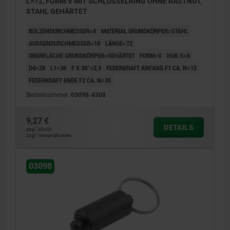
L=72, FORM:V MIT SCHLÜSSELRING OHNE RASTNUT,
STAHL GEHÄRTET
BOLZENDURCHMESSER=8
MATERIAL GRUNDKÖRPER=STAHL
AUSSENDURCHMESSER=18
LÄNGE=72
OBERFLÄCHE GRUNDKÖRPER=GEHÄRTET
FORM=V
HUB S=8
D4=28
L1=36
F X 30°=2,3
FEDERKRAFT ANFANG F1 CA. N=15
FEDERKRAFT ENDE F2 CA. N=35
Bestellnummer:
03098-4308
9,27 €
DETAILS
zzgl. MwSt.
zzgl. Versandkosten
03098