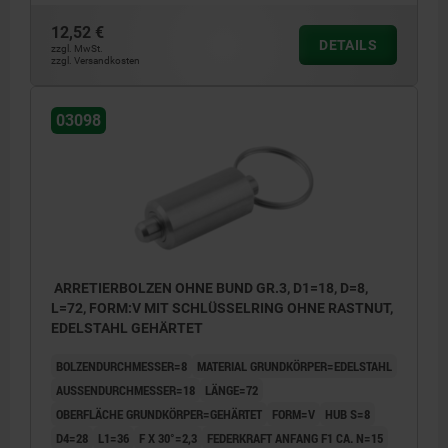
12,52 €
DETAILS
zzgl. MwSt.
zzgl. Versandkosten
03098
ARRETIERBOLZEN OHNE BUND GR.3, D1=18, D=8,
L=72, FORM:V MIT SCHLÜSSELRING OHNE RASTNUT,
EDELSTAHL GEHÄRTET
BOLZENDURCHMESSER=8
MATERIAL GRUNDKÖRPER=EDELSTAHL
AUSSENDURCHMESSER=18
LÄNGE=72
OBERFLÄCHE GRUNDKÖRPER=GEHÄRTET
FORM=V
HUB S=8
D4=28
L1=36
F X 30°=2,3
FEDERKRAFT ANFANG F1 CA. N=15