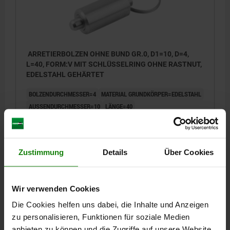
ARRETIERBOLZEN OHNE BUND GR.0, D1=10, D=4,
L=40, FORM:V MIT SCHLÜSSELRING OHNE RASTNUT,
EDELSTAHL GEHÄRTET
BOLZENDURCHMESSER=4
MATERIAL GRUNDKÖRPER=EDELSTAHL
AUSSENDURCHMESSER=10
LÄNGE=40
OBERFLÄCHE GRUNDKÖRPER=GEHÄRTET
FORM=V
HUB S=4
D4=15
L1=21
F X 30°=1
FEDERKRAFT ANFANG F1 CA. N=6
FEDERKRAFT ENDE F2 CA. N=12
Zustimmung
Details
Über Cookies
Bestellnummer:
03098-04004
11,52 €
Wir verwenden Cookies
DETAILS
zzgl. MwSt.
zzgl. Versandkosten
Die Cookies helfen uns dabei, die Inhalte und Anzeigen
zu personalisieren, Funktionen für soziale Medien
03098
anbieten zu können und die Zugriffe auf unsere Website