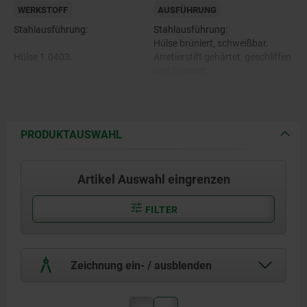
WERKSTOFF
AUSFÜHRUNG
Stahlausführung:
Stahlausführung:
Hülse brüniert, schweißbar.
Hülse 1.0403.
Arretierstift gehärtet, geschliffen
und brüniert.
Arretierstift Automatenstahl
Edelstahlausführung:
Hülse blank und schweißbar.
Arretierstift gehärtet und
PRODUKTAUSWAHL
Edelstahlausführung:
geschliffen, blank.
Arretierstift nicht gehärtet und
Hülse 1.4301
geschliffen, blank.
Artikel Auswahl eingrenzen
Arretierstift gehärtet 1.4034
Schlüsselring blank.
FILTER
Arretierstift nicht gehärtet
1.4305
Zeichnung ein- / ausblenden
Schlüsselring 1.4310.