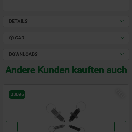
DETAILS
CAD
DOWNLOADS
Andere Kunden kauften auch
U
N
03092