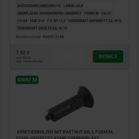
AUSSENDURCHMESSER=12
LÄNGE=43,5
OBERFLÄCHE GRUNDKÖRPER=GEHÄRTET
FORM=M
D2=21
L1=24
HUB S=5
F X 30°=1,3
FEDERKRAFT ANFANG F1 CA. N=5
FEDERKRAFT ENDE F2 CA. N=12
Bestellnummer:
03097-2105
7,92 €
DETAILS
zzgl. MwSt.
zzgl. Versandkosten
03097 M
ARRETIERBOLZEN MIT RASTNUT GR.2, FORM:M,
STAHL GEHÄRTET, KOMP:THERMOPLAST