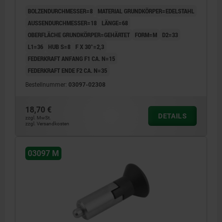
BOLZENDURCHMESSER=8
MATERIAL GRUNDKÖRPER=EDELSTAHL
AUSSENDURCHMESSER=18
LÄNGE=68
OBERFLÄCHE GRUNDKÖRPER=GEHÄRTET
FORM=M
D2=33
L1=36
HUB S=8
F X 30°=2,3
FEDERKRAFT ANFANG F1 CA. N=15
FEDERKRAFT ENDE F2 CA. N=35
Bestellnummer:
03097-02308
18,70 €
DETAILS
zzgl. MwSt.
zzgl. Versandkosten
03097 M