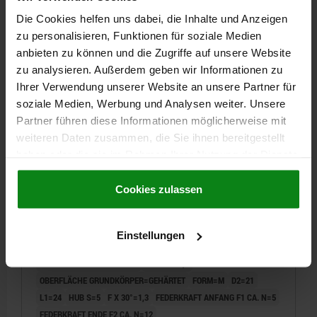
14,12 €
Die Cookies helfen uns dabei, die Inhalte und Anzeigen
DETAILS
zzgl. MwSt.
zzgl. Versandkosten
zu personalisieren, Funktionen für soziale Medien
anbieten zu können und die Zugriffe auf unsere Website
zu analysieren. Außerdem geben wir Informationen zu
03097 M
Ihrer Verwendung unserer Website an unsere Partner für
soziale Medien, Werbung und Analysen weiter. Unsere
Partner führen diese Informationen möglicherweise mit
weiteren Daten zusammen, die Sie ihnen bereitgestellt
haben oder die sie im Rahmen Ihrer Nutzung der Dienste
gesammelt haben.
Cookie Richtlinien
Impressum
|
Datenschutz
|
AGB
Cookies zulassen
ARRETIERBOLZEN MIT RASTNUT GR.1, FORM:M,
EDELSTAHL GEHÄRTET, KOMP:THERMOPLAST
SCHWARZGRAU RAL7021
Einstellungen
BOLZENDURCHMESSER=5
MATERIAL GRUNDKÖRPER=EDELSTAHL
AUSSENDURCHMESSER=12
LÄNGE=43,5
OBERFLÄCHE GRUNDKÖRPER=GEHÄRTET
FORM=M
D2=21
L1=24
HUB S=5
F X 30°=1,3
FEDERKRAFT ANFANG F1 CA. N=5
FEDERKRAFT ENDE F2 CA. N=12