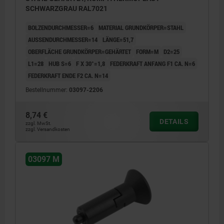
SCHWARZGRAU RAL7021
BOLZENDURCHMESSER=6
MATERIAL GRUNDKÖRPER=STAHL
AUSSENDURCHMESSER=14
LÄNGE=51,7
OBERFLÄCHE GRUNDKÖRPER=GEHÄRTET
FORM=M
D2=25
L1=28
HUB S=6
F X 30°=1,8
FEDERKRAFT ANFANG F1 CA. N=6
FEDERKRAFT ENDE F2 CA. N=14
Bestellnummer:
03097-2206
8,74 €
DETAILS
zzgl. MwSt.
zzgl. Versandkosten
03097 M