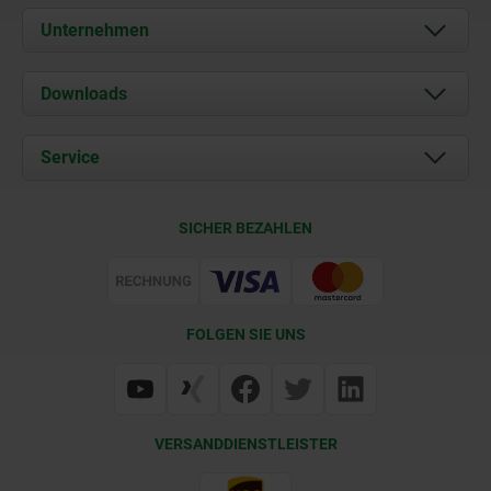
Unternehmen
Über uns
Downloads
Aktuelles
Dokumente
Service
Karriere
Kontakt
CAD
SICHER BEZAHLEN
Lieferkonditionen
Web Support
Zertifizierung
FOLGEN SIE UNS
VERSANDDIENSTLEISTER