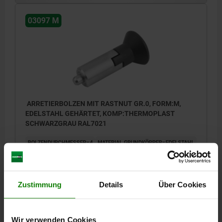
03097 M
ARRETIERBOLZEN MIT RASTNUT GR.0, FORM:M,
EDELSTAHL GEHÄRTET, KOMP:THERMOPLAST
SCHWARZGRAU RAL7021
BOLZENDURCHMESSER=4
MATERIAL GRUNDKÖRPER=EDELSTAHL
AUSSENDURCHMESSER=10
LÄNGE=38,5
OBERFLÄCHE GRUNDKÖRPER=GEHÄRTET
FORM=M
D2=18
L1=21
HUB S=4
F X 30°=1
FEDERKRAFT ANFANG F1 CA. N=6
Zustimmung
Details
Über Cookies
FEDERKRAFT ENDE F2 CA. N=12
Bestellnummer:
03097-02004
Wir verwenden Cookies