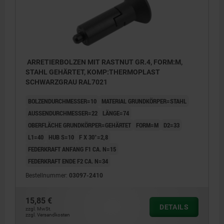
ARRETIERBOLZEN MIT RASTNUT GR.4, FORM:M,
STAHL GEHÄRTET, KOMP:THERMOPLAST
SCHWARZGRAU RAL7021
BOLZENDURCHMESSER=10
MATERIAL GRUNDKÖRPER=STAHL
AUSSENDURCHMESSER=22
LÄNGE=74
OBERFLÄCHE GRUNDKÖRPER=GEHÄRTET
FORM=M
D2=33
L1=40
HUB S=10
F X 30°=2,8
FEDERKRAFT ANFANG F1 CA. N=15
FEDERKRAFT ENDE F2 CA. N=34
Bestellnummer:
03097-2410
15,85 €
DETAILS
zzgl. MwSt.
zzgl. Versandkosten