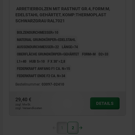
ARRETIERBOLZEN MIT RASTNUT GR.4, FORM:M,
EDELSTAHL GEHÄRTET, KOMP:THERMOPLAST
SCHWARZGRAU RAL7021
BOLZENDURCHMESSER=10
MATERIAL GRUNDKÖRPER=EDELSTAHL
AUSSENDURCHMESSER=22
LÄNGE=74
OBERFLÄCHE GRUNDKÖRPER=GEHÄRTET
FORM=M
D2=33
L1=40
HUB S=10
F X 30°=2,8
FEDERKRAFT ANFANG F1 CA. N=15
FEDERKRAFT ENDE F2 CA. N=34
Bestellnummer:
03097-02410
29,40 €
DETAILS
zzgl. MwSt.
zzgl. Versandkosten
1
2