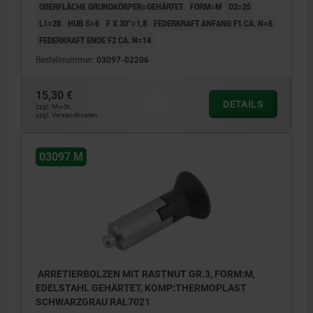
OBERFLÄCHE GRUNDKÖRPER=GEHÄRTET
FORM=M
D2=25
L1=28
HUB S=6
F X 30°=1,8
FEDERKRAFT ANFANG F1 CA. N=6
FEDERKRAFT ENDE F2 CA. N=14
Bestellnummer:
03097-02206
15,30 €
DETAILS
zzgl. MwSt.
zzgl. Versandkosten
03097 M
ARRETIERBOLZEN MIT RASTNUT GR.3, FORM:M,
EDELSTAHL GEHÄRTET, KOMP:THERMOPLAST
SCHWARZGRAU RAL7021