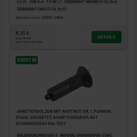
L1=21
HUB S=4
F X 30°=1
FEDERKRAFT ANFANG F1 CA. N=6
FEDERKRAFT ENDE F2 CA. N=12
Bestellnummer:
03097-2004
8,35 €
DETAILS
zzgl. MwSt.
zzgl. Versandkosten
03097 M
ARRETIERBOLZEN MIT RASTNUT GR.1, FORM:M,
STAHL GEHÄRTET, KOMP:THERMOPLAST
SCHWARZGRAU RAL7021
BOLZENDURCHMESSER=5
MATERIAL GRUNDKÖRPER=STAHL