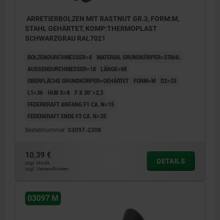
ARRETIERBOLZEN MIT RASTNUT GR.3, FORM:M,
STAHL GEHÄRTET, KOMP:THERMOPLAST
SCHWARZGRAU RAL7021
BOLZENDURCHMESSER=8
MATERIAL GRUNDKÖRPER=STAHL
AUSSENDURCHMESSER=18
LÄNGE=68
OBERFLÄCHE GRUNDKÖRPER=GEHÄRTET
FORM=M
D2=33
L1=36
HUB S=8
F X 30°=2,3
FEDERKRAFT ANFANG F1 CA. N=15
FEDERKRAFT ENDE F2 CA. N=35
Bestellnummer:
03097-2308
10,39 €
DETAILS
zzgl. MwSt.
zzgl. Versandkosten
03097 M