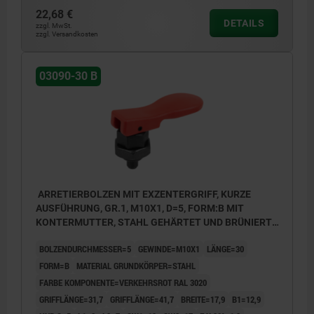
22,68 €
DETAILS
zzgl. MwSt.
zzgl. Versandkosten
03090-30 B
ARRETIERBOLZEN MIT EXZENTERGRIFF, KURZE
AUSFÜHRUNG, GR.1, M10X1, D=5, FORM:B MIT
KONTERMUTTER, STAHL GEHÄRTET UND BRÜNIERT,
KOMP:THERMOPLAST ROT RAL3020
BOLZENDURCHMESSER=5
GEWINDE=M10X1
LÄNGE=30
FORM=B
MATERIAL GRUNDKÖRPER=STAHL
FARBE KOMPONENTE=VERKEHRSROT RAL 3020
GRIFFLÄNGE=31,7
GRIFFLÄNGE=41,7
BREITE=17,9
B1=12,9