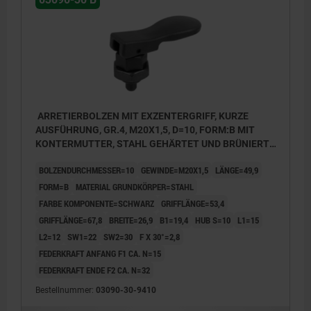
ARRETIERBOLZEN MIT EXZENTERGRIFF, KURZE
AUSFÜHRUNG, GR.4, M20X1,5, D=10, FORM:B MIT
KONTERMUTTER, STAHL GEHÄRTET UND BRÜNIERT,
KOMP:THERMOPLAST SCHWARZ
BOLZENDURCHMESSER=10
GEWINDE=M20X1,5
LÄNGE=49,9
FORM=B
MATERIAL GRUNDKÖRPER=STAHL
FARBE KOMPONENTE=SCHWARZ
GRIFFLÄNGE=53,4
GRIFFLÄNGE=67,8
BREITE=26,9
B1=19,4
HUB S=10
L1=15
L2=12
SW1=22
SW2=30
F X 30°=2,8
FEDERKRAFT ANFANG F1 CA. N=15
FEDERKRAFT ENDE F2 CA. N=32
Bestellnummer:
03090-30-9410