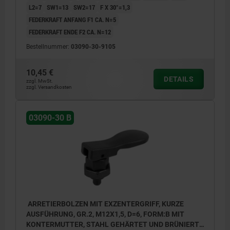
L2=7
SW1=13
SW2=17
F X 30°=1,3
FEDERKRAFT ANFANG F1 CA. N=5
FEDERKRAFT ENDE F2 CA. N=12
Bestellnummer:
03090-30-9105
10,45 €
DETAILS
zzgl. MwSt.
zzgl. Versandkosten
03090-30 B
ARRETIERBOLZEN MIT EXZENTERGRIFF, KURZE
AUSFÜHRUNG, GR.2, M12X1,5, D=6, FORM:B MIT
KONTERMUTTER, STAHL GEHÄRTET UND BRÜNIERT,