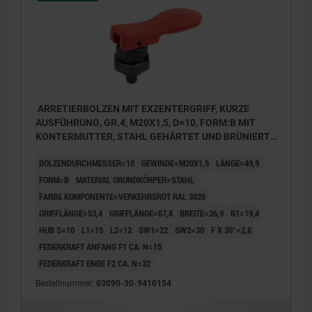
ARRETIERBOLZEN MIT EXZENTERGRIFF, KURZE
AUSFÜHRUNG, GR.4, M20X1,5, D=10, FORM:B MIT
KONTERMUTTER, STAHL GEHÄRTET UND BRÜNIERT,
KOMP:THERMOPLAST ROT RAL3020
BOLZENDURCHMESSER=10
GEWINDE=M20X1,5
LÄNGE=49,9
FORM=B
MATERIAL GRUNDKÖRPER=STAHL
FARBE KOMPONENTE=VERKEHRSROT RAL 3020
GRIFFLÄNGE=53,4
GRIFFLÄNGE=67,8
BREITE=26,9
B1=19,4
HUB S=10
L1=15
L2=12
SW1=22
SW2=30
F X 30°=2,8
FEDERKRAFT ANFANG F1 CA. N=15
FEDERKRAFT ENDE F2 CA. N=32
Bestellnummer:
03090-30-9410154