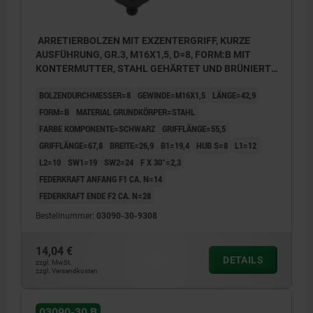
ARRETIERBOLZEN MIT EXZENTERGRIFF, KURZE
AUSFÜHRUNG, GR.3, M16X1,5, D=8, FORM:B MIT
KONTERMUTTER, STAHL GEHÄRTET UND BRÜNIERT,
KOMP:THERMOPLAST SCHWARZ
BOLZENDURCHMESSER=8
GEWINDE=M16X1,5
LÄNGE=42,9
FORM=B
MATERIAL GRUNDKÖRPER=STAHL
FARBE KOMPONENTE=SCHWARZ
GRIFFLÄNGE=55,5
GRIFFLÄNGE=67,8
BREITE=26,9
B1=19,4
HUB S=8
L1=12
L2=10
SW1=19
SW2=24
F X 30°=2,3
FEDERKRAFT ANFANG F1 CA. N=14
FEDERKRAFT ENDE F2 CA. N=28
Bestellnummer:
03090-30-9308
14,04 €
DETAILS
zzgl. MwSt.
zzgl. Versandkosten
03090-30 B