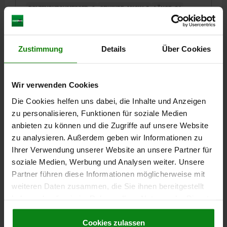
BOLZENDURCHMESSER=6
GEWINDE=M12X1,5
LÄNGE=34
FORM=B
MATERIAL GRUNDKÖRPER=STAHL
FARBE KOMPONENTE=VERKEHRSROT RAL 3020
GRIFFLÄNGE=31,6
GRIFFLÄNGE=41,7
BREITE=17,9
B1=12,9
Zustimmung
Details
Über Cookies
HUB S=6
L1=10
L2=8
SW1=14
SW2=19
F X 30°=1,8
FEDERKRAFT ANFANG F1 CA. N=6
FEDERKRAFT ENDE F2 CA. N=14
Wir verwenden Cookies
Bestellnummer:
03090-30-9206154
Die Cookies helfen uns dabei, die Inhalte und Anzeigen
zu personalisieren, Funktionen für soziale Medien
11,84 €
anbieten zu können und die Zugriffe auf unsere Website
DETAILS
zzgl. MwSt.
zzgl. Versandkosten
zu analysieren. Außerdem geben wir Informationen zu
Ihrer Verwendung unserer Website an unsere Partner für
soziale Medien, Werbung und Analysen weiter. Unsere
03090-30 B
Partner führen diese Informationen möglicherweise mit
weiteren Daten zusammen, die Sie ihnen bereitgestellt
haben oder die sie im Rahmen Ihrer Nutzung der Dienste
gesammelt haben.
Cookie Richtlinien
Impressum
|
Datenschutz
|
AGB
Cookies zulassen