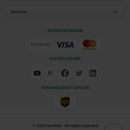
Aktuelles
Dokumente
Service
Karriere
Kontakt
CAD
SICHER BEZAHLEN
Lieferkonditionen
Web Support
Zertifizierung
FOLGEN SIE UNS
VERSANDDIENSTLEISTER
© 2026 norelem. All rights reserved