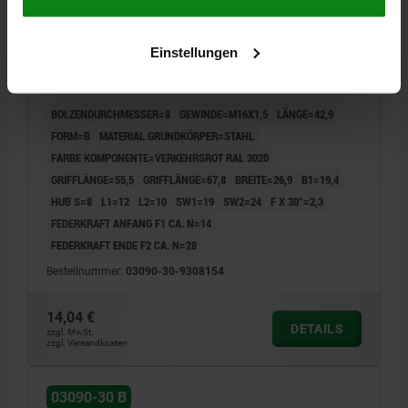
ARRETIERBOLZEN MIT EXZENTERGRIFF, KURZE
Einstellungen
AUSFÜHRUNG, GR.3, M16X1,5, D=8, FORM:B MIT
KONTERMUTTER, STAHL GEHÄRTET UND BRÜNIERT,
KOMP:THERMOPLAST ROT RAL3020
BOLZENDURCHMESSER=8
GEWINDE=M16X1,5
LÄNGE=42,9
FORM=B
MATERIAL GRUNDKÖRPER=STAHL
FARBE KOMPONENTE=VERKEHRSROT RAL 3020
GRIFFLÄNGE=55,5
GRIFFLÄNGE=67,8
BREITE=26,9
B1=19,4
HUB S=8
L1=12
L2=10
SW1=19
SW2=24
F X 30°=2,3
FEDERKRAFT ANFANG F1 CA. N=14
FEDERKRAFT ENDE F2 CA. N=28
Bestellnummer:
03090-30-9308154
14,04 €
DETAILS
zzgl. MwSt.
zzgl. Versandkosten
03090-30 B