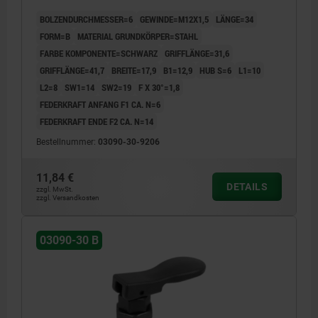
KOMP:THERMOPLAST SCHWARZ
BOLZENDURCHMESSER=6
GEWINDE=M12X1,5
LÄNGE=34
FORM=B
MATERIAL GRUNDKÖRPER=STAHL
FARBE KOMPONENTE=SCHWARZ
GRIFFLÄNGE=31,6
GRIFFLÄNGE=41,7
BREITE=17,9
B1=12,9
HUB S=6
L1=10
L2=8
SW1=14
SW2=19
F X 30°=1,8
FEDERKRAFT ANFANG F1 CA. N=6
FEDERKRAFT ENDE F2 CA. N=14
Bestellnummer:
03090-30-9206
11,84 €
DETAILS
zzgl. MwSt.
zzgl. Versandkosten
03090-30 B