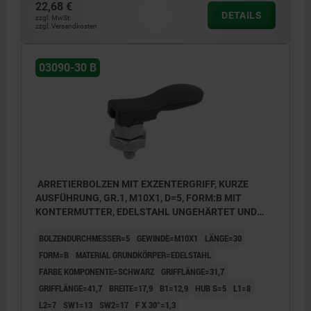
22,68 €
DETAILS
zzgl. MwSt.
zzgl. Versandkosten
03090-30 B
ARRETIERBOLZEN MIT EXZENTERGRIFF, KURZE
AUSFÜHRUNG, GR.1, M10X1, D=5, FORM:B MIT
KONTERMUTTER, EDELSTAHL UNGEHÄRTET UND
BLANK, KOMP:THERMOPLAST SCHWARZ
BOLZENDURCHMESSER=5
GEWINDE=M10X1
LÄNGE=30
FORM=B
MATERIAL GRUNDKÖRPER=EDELSTAHL
FARBE KOMPONENTE=SCHWARZ
GRIFFLÄNGE=31,7
GRIFFLÄNGE=41,7
BREITE=17,9
B1=12,9
HUB S=5
L1=8
L2=7
SW1=13
SW2=17
F X 30°=1,3