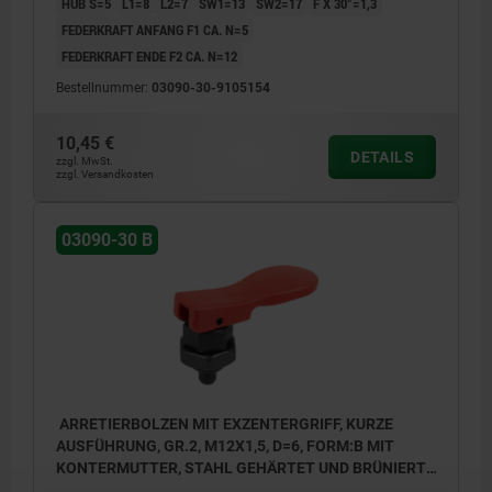
HUB S=5
L1=8
L2=7
SW1=13
SW2=17
F X 30°=1,3
FEDERKRAFT ANFANG F1 CA. N=5
FEDERKRAFT ENDE F2 CA. N=12
Bestellnummer:
03090-30-9105154
10,45 €
DETAILS
zzgl. MwSt.
zzgl. Versandkosten
03090-30 B
ARRETIERBOLZEN MIT EXZENTERGRIFF, KURZE
AUSFÜHRUNG, GR.2, M12X1,5, D=6, FORM:B MIT
KONTERMUTTER, STAHL GEHÄRTET UND BRÜNIERT,
KOMP:THERMOPLAST ROT RAL3020