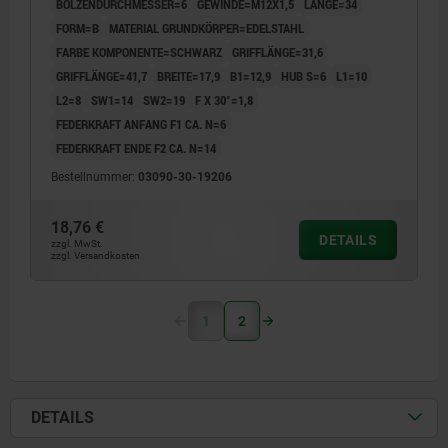
BOLZENDURCHMESSER=6
GEWINDE=M12X1,5
LÄNGE=34
FORM=B
MATERIAL GRUNDKÖRPER=EDELSTAHL
FARBE KOMPONENTE=SCHWARZ
GRIFFLÄNGE=31,6
GRIFFLÄNGE=41,7
BREITE=17,9
B1=12,9
HUB S=6
L1=10
L2=8
SW1=14
SW2=19
F X 30°=1,8
FEDERKRAFT ANFANG F1 CA. N=6
FEDERKRAFT ENDE F2 CA. N=14
Bestellnummer:
03090-30-19206
18,76 €
DETAILS
zzgl. MwSt.
zzgl. Versandkosten
1
2
DETAILS