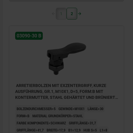
1
2
03090-30 B
ARRETIERBOLZEN MIT EXZENTERGRIFF, KURZE
AUSFÜHRUNG, GR.1, M10X1, D=5, FORM:B MIT
KONTERMUTTER, STAHL GEHÄRTET UND BRÜNIERT,
KOMP:THERMOPLAST SCHWARZ
BOLZENDURCHMESSER=5
GEWINDE=M10X1
LÄNGE=30
FORM=B
MATERIAL GRUNDKÖRPER=STAHL
FARBE KOMPONENTE=SCHWARZ
GRIFFLÄNGE=31,7
GRIFFLÄNGE=41,7
BREITE=17,9
B1=12,9
HUB S=5
L1=8