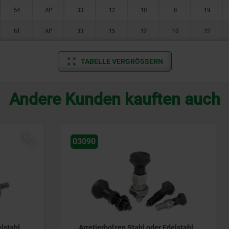
54
AP
33
12
10
8
19
61
AP
33
15
12
10
22
TABELLE VERGRÖSSERN
Andere Kunden kauften auch
03090-30
olzen Stahl oder Edelstahl
Arretierbolzen Stahl oder 