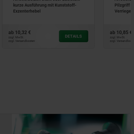
stoff-
Pilzgriff und
Verriegelungsmarkierung
ab
10,85 €
DETAILS
DETAILS
zzgl. MwSt.
zzgl. Versandkosten