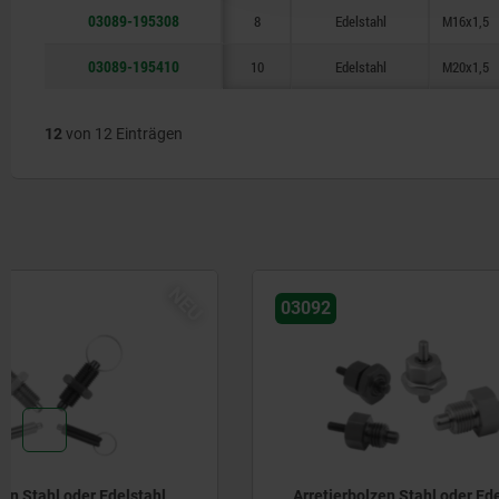
03089-195308
8
Edelstahl
M16x1,5
03089-195410
10
Edelstahl
M20x1,5
12
von 12 Einträgen
NEU
03092
03090
Arretierbolzen Stahl oder Edelstahl,
Arretierb