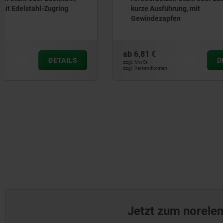
kurze Ausführung, mit
mit Kunsts
Gewindezapfen
ab
6,81 €
ab
7,16 €
DETAILS
zzgl. MwSt.
zzgl. MwSt.
zzgl. Versandkosten
zzgl. Versandkos
Jetzt zum norele