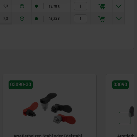
2,3
14
28
18,78 €
2,8
15
32
31,33 €
03090
Edelstahl
Arretierbolzen Stahl mit Kunststoff-