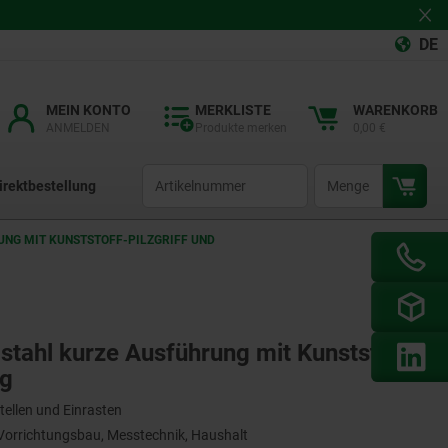
DE
MEIN KONTO
MERKLISTE
WARENKORB
ANMELDEN
Produkte merken
0,00 €
productCode
qty
irektbestellung
UNG MIT KUNSTSTOFF-PILZGRIFF UND
lstahl kurze Ausführung mit Kunststoff-
ng
tellen und Einrasten
orrichtungsbau, Messtechnik, Haushalt