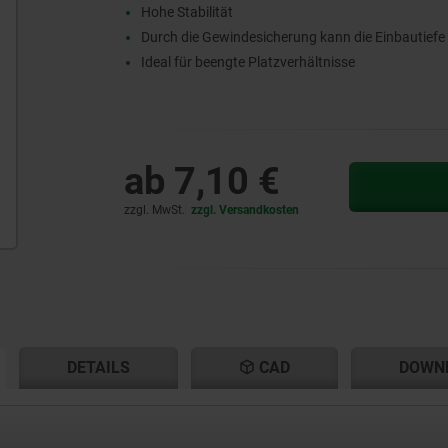
Hohe Stabilität
Durch die Gewindesicherung kann die Einbautief
Ideal für beengte Platzverhältnisse
ab
7,10 €
zzgl. MwSt.
zzgl. Versandkosten
ENT
ENT
DETAILS
CAD
DOWN