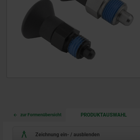
CURR
CURR
PRODUKTAUSWAHL
zur Formenübersicht
TAB:
TAB:
Zeichnung ein- / ausblenden