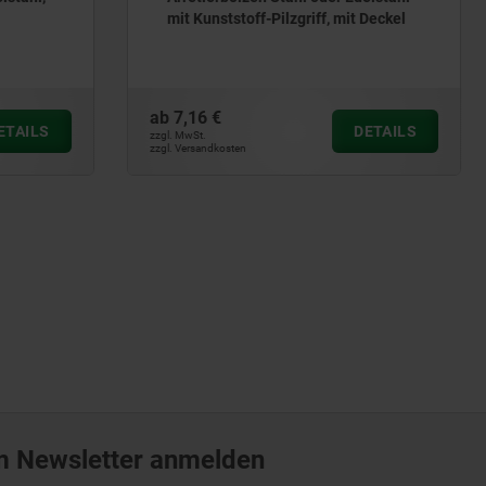
toff-Pilzgriff, mit Deckel
kurze Ausführung mit Kunst
Exzenterhebel
ab
10,32 €
DETAILS
zzgl. MwSt.
ten
zzgl. Versandkosten
m Newsletter anmelden