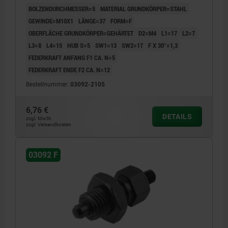
BOLZENDURCHMESSER=5
MATERIAL GRUNDKÖRPER=STAHL
GEWINDE=M10X1
LÄNGE=37
FORM=F
OBERFLÄCHE GRUNDKÖRPER=GEHÄRTET
D2=M4
L1=17
L2=7
L3=8
L4=15
HUB S=5
SW1=13
SW2=17
F X 30°=1,3
FEDERKRAFT ANFANG F1 CA. N=5
FEDERKRAFT ENDE F2 CA. N=12
Bestellnummer:
03092-2105
6,76 €
DETAILS
zzgl. MwSt.
zzgl. Versandkosten
03092 F