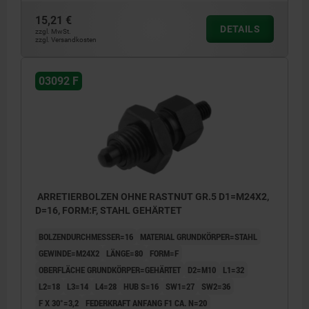
15,21 €
DETAILS
zzgl. MwSt.
zzgl. Versandkosten
03092 F
ARRETIERBOLZEN OHNE RASTNUT GR.5 D1=M24X2,
D=16, FORM:F, STAHL GEHÄRTET
BOLZENDURCHMESSER=16
MATERIAL GRUNDKÖRPER=STAHL
GEWINDE=M24X2
LÄNGE=80
FORM=F
OBERFLÄCHE GRUNDKÖRPER=GEHÄRTET
D2=M10
L1=32
L2=18
L3=14
L4=28
HUB S=16
SW1=27
SW2=36
F X 30°=3,2
FEDERKRAFT ANFANG F1 CA. N=20