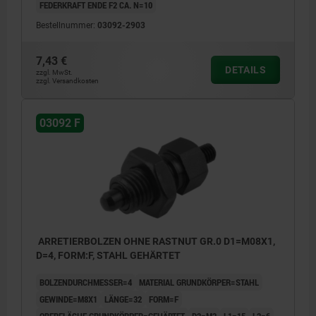
FEDERKRAFT ENDE F2 CA. N=10
Bestellnummer:
03092-2903
7,43 €
DETAILS
zzgl. MwSt.
zzgl. Versandkosten
03092 F
ARRETIERBOLZEN OHNE RASTNUT GR.0 D1=M08X1,
D=4, FORM:F, STAHL GEHÄRTET
BOLZENDURCHMESSER=4
MATERIAL GRUNDKÖRPER=STAHL
GEWINDE=M8X1
LÄNGE=32
FORM=F
OBERFLÄCHE GRUNDKÖRPER=GEHÄRTET
D2=M3
L1=15
L2=6