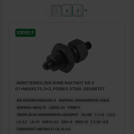
1
2
3
03092 F
ARRETIERBOLZEN OHNE RASTNUT GR.9
D1=M06X0,75, D=3, FORM:F, STAHL GEHÄRTET
BOLZENDURCHMESSER=3
MATERIAL GRUNDKÖRPER=STAHL
GEWINDE=M6X0,75
LÄNGE=24
FORM=F
OBERFLÄCHE GRUNDKÖRPER=GEHÄRTET
D2=M2
L1=12
L2=5
L3=3,5
L4=10
HUB S=3,5
SW1=8
SW2=10
F X 30°=0,8
FEDERKRAFT ANFANG F1 CA. N=4,5