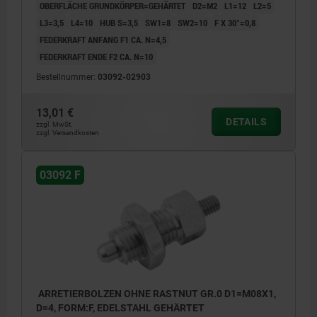
OBERFLÄCHE GRUNDKÖRPER=GEHÄRTET
D2=M2
L1=12
L2=5
L3=3,5
L4=10
HUB S=3,5
SW1=8
SW2=10
F X 30°=0,8
FEDERKRAFT ANFANG F1 CA. N=4,5
FEDERKRAFT ENDE F2 CA. N=10
Bestellnummer:
03092-02903
13,01 €
DETAILS
zzgl. MwSt.
zzgl. Versandkosten
03092 F
ARRETIERBOLZEN OHNE RASTNUT GR.0 D1=M08X1,
D=4, FORM:F, EDELSTAHL GEHÄRTET