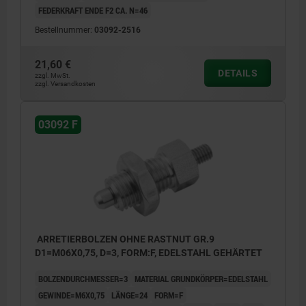
FEDERKRAFT ENDE F2 CA. N=46
Bestellnummer:
03092-2516
21,60 €
DETAILS
zzgl. MwSt.
zzgl. Versandkosten
03092 F
ARRETIERBOLZEN OHNE RASTNUT GR.9
D1=M06X0,75, D=3, FORM:F, EDELSTAHL GEHÄRTET
BOLZENDURCHMESSER=3
MATERIAL GRUNDKÖRPER=EDELSTAHL
GEWINDE=M6X0,75
LÄNGE=24
FORM=F