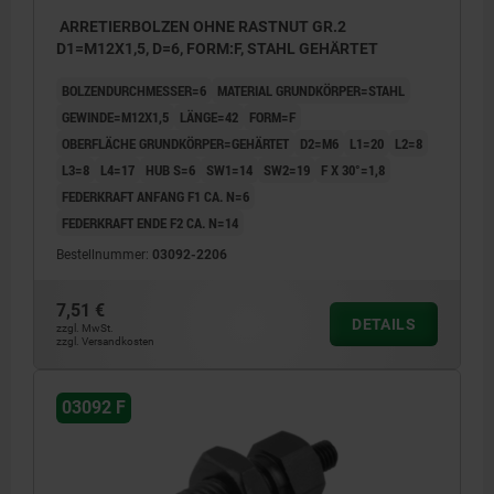
ARRETIERBOLZEN OHNE RASTNUT GR.2
D1=M12X1,5, D=6, FORM:F, STAHL GEHÄRTET
BOLZENDURCHMESSER=6
MATERIAL GRUNDKÖRPER=STAHL
GEWINDE=M12X1,5
LÄNGE=42
FORM=F
OBERFLÄCHE GRUNDKÖRPER=GEHÄRTET
D2=M6
L1=20
L2=8
L3=8
L4=17
HUB S=6
SW1=14
SW2=19
F X 30°=1,8
FEDERKRAFT ANFANG F1 CA. N=6
FEDERKRAFT ENDE F2 CA. N=14
Bestellnummer:
03092-2206
7,51 €
DETAILS
zzgl. MwSt.
zzgl. Versandkosten
03092 F