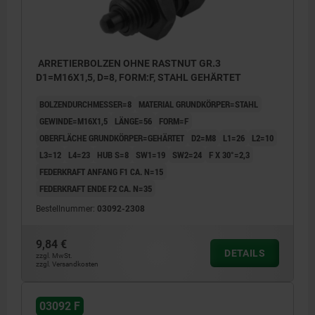
ARRETIERBOLZEN OHNE RASTNUT GR.3
D1=M16X1,5, D=8, FORM:F, STAHL GEHÄRTET
BOLZENDURCHMESSER=8
MATERIAL GRUNDKÖRPER=STAHL
GEWINDE=M16X1,5
LÄNGE=56
FORM=F
OBERFLÄCHE GRUNDKÖRPER=GEHÄRTET
D2=M8
L1=26
L2=10
L3=12
L4=23
HUB S=8
SW1=19
SW2=24
F X 30°=2,3
FEDERKRAFT ANFANG F1 CA. N=15
FEDERKRAFT ENDE F2 CA. N=35
Bestellnummer:
03092-2308
9,84 €
DETAILS
zzgl. MwSt.
zzgl. Versandkosten
03092 F