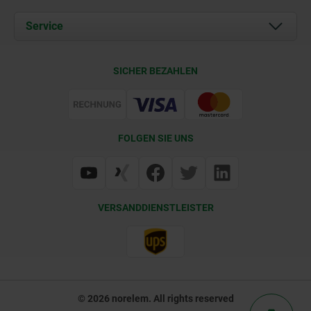
Aktuelles
Dokumente
Service
Karriere
Kontakt
CAD
SICHER BEZAHLEN
Lieferkonditionen
Web Support
Zertifizierung
FOLGEN SIE UNS
VERSANDDIENSTLEISTER
© 2026 norelem. All rights reserved