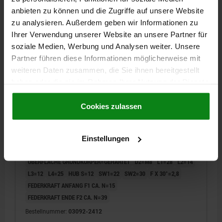
anbieten zu können und die Zugriffe auf unsere Website
zu analysieren. Außerdem geben wir Informationen zu
03092 F
Ihrer Verwendung unserer Website an unsere Partner für
soziale Medien, Werbung und Analysen weiter. Unsere
Partner führen diese Informationen möglicherweise mit
weiteren Daten zusammen, die Sie ihnen bereitgestellt
haben oder die sie im Rahmen Ihrer Nutzung der Dienste
gesammelt haben.
Cookie Richtlinien
Impressum
|
Datenschutz
|
AGB
Cookies zulassen
ARRETIERBOLZEN OHNE RASTNUT GR.4
D1=M20X1,5, D=12, FORM:F, STAHL GEHÄRTET
BOLZENDURCHMESSER=12
MATERIAL GRUNDKÖRPER=STAHL
Einstellungen
GEWINDE=M20X1,5
LÄNGE=66
FORM=F
OBERFLÄCHE GRUNDKÖRPER=GEHÄRTET
D2=M8
L1=28
L2=14
L3=12
L4=25
HUB S=12
SW1=22
SW2=30
F X 30°=2,8
FEDERKRAFT ANFANG F1 CA. N=15
FEDERKRAFT ENDE F2 CA. N=39
Bestellnummer:
03092-2412