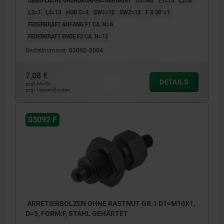
L3=7
L4=13
HUB S=4
SW1=10
SW2=13
F X 30°=1
FEDERKRAFT ANFANG F1 CA. N=6
FEDERKRAFT ENDE F2 CA. N=12
Bestellnummer:
03092-2004
7,08 €
DETAILS
zzgl. MwSt.
zzgl. Versandkosten
03092 F
ARRETIERBOLZEN OHNE RASTNUT GR.1 D1=M10X1,
D=5, FORM:F, STAHL GEHÄRTET