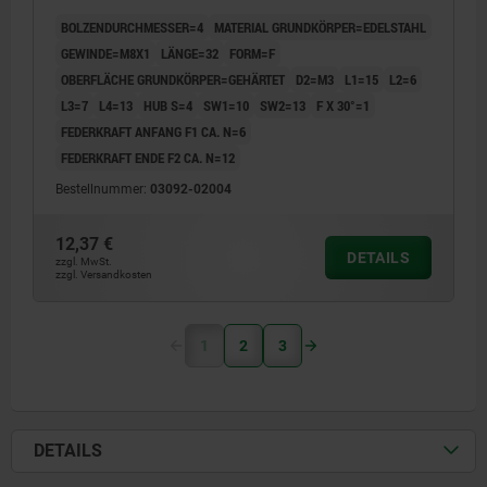
BOLZENDURCHMESSER=4
MATERIAL GRUNDKÖRPER=EDELSTAHL
GEWINDE=M8X1
LÄNGE=32
FORM=F
OBERFLÄCHE GRUNDKÖRPER=GEHÄRTET
D2=M3
L1=15
L2=6
L3=7
L4=13
HUB S=4
SW1=10
SW2=13
F X 30°=1
FEDERKRAFT ANFANG F1 CA. N=6
FEDERKRAFT ENDE F2 CA. N=12
Bestellnummer:
03092-02004
12,37 €
DETAILS
zzgl. MwSt.
zzgl. Versandkosten
1
2
3
DETAILS