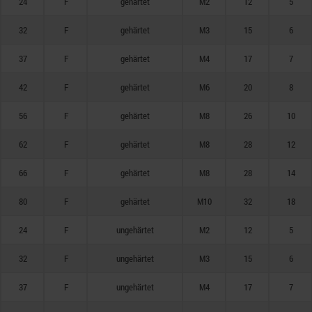
24
F
gehärtet
M2
12
5
32
F
gehärtet
M3
15
6
37
F
gehärtet
M4
17
7
42
F
gehärtet
M6
20
8
56
F
gehärtet
M8
26
10
62
F
gehärtet
M8
28
12
66
F
gehärtet
M8
28
14
80
F
gehärtet
M10
32
18
24
F
ungehärtet
M2
12
5
32
F
ungehärtet
M3
15
6
37
F
ungehärtet
M4
17
7