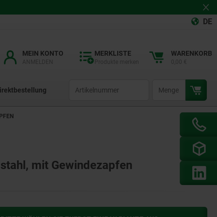
DE
MEIN KONTO
MERKLISTE
WARENKORB
ANMELDEN
Produkte merken
0,00 €
productCode
qty
irektbestellung
APFEN
lstahl, mit Gewindezapfen