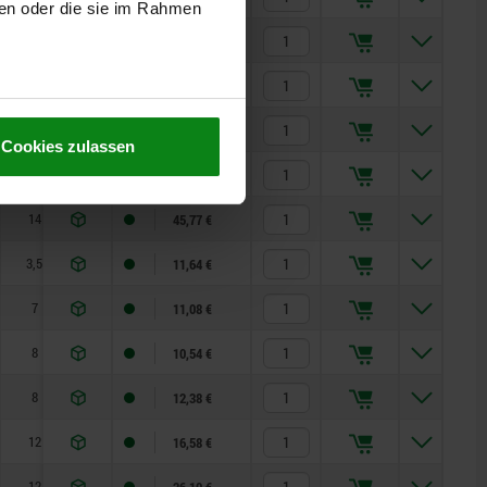
ben oder die sie im Rahmen
8
6
14
—
1,8
6
13,03 €
12
8
19
—
2,3
15
17,42 €
12
10
22
—
2,8
15
27,47 €
Cookies zulassen
12
12
22
—
2,8
15
30,23 €
14
16
27
—
3,2
20
45,77 €
3,5
3,5
8
—
0,8
4,5
11,64 €
7
4
10
—
1
6
11,08 €
8
5
13
—
1,3
5
10,54 €
8
6
14
—
1,8
6
12,38 €
12
8
19
—
2,3
15
16,58 €
12
10
22
—
2,8
15
26,10 €