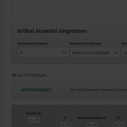
Artikel Auswahl eingrenzen
D
Material Grundkörper
D
3
Edelstahl
48
von 48 Einträgen
4
Stahl
5
VERFÜGBARKEIT
Die Verfügbarkeiten werden in regel
6
8
Bestell-Nr.
Bestell-Nr.
D
D
Material Grundkörper
Material Grundkörper
D1
D1
10