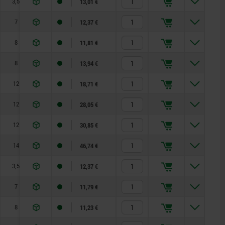
3,5
3,5
8
10
0,8
4,5
13,01 €
7
4
10
13
1
6
12,37 €
8
5
13
17
1,3
5
11,81 €
8
6
14
19
1,8
6
13,94 €
12
8
19
24
2,3
15
18,71 €
12
10
22
30
2,8
15
28,05 €
12
12
22
30
2,8
15
30,85 €
14
16
27
36
3,2
20
46,74 €
3,5
3,5
8
10
0,8
4,5
12,37 €
7
4
10
13
1
6
11,79 €
8
5
13
17
1,3
5
11,23 €