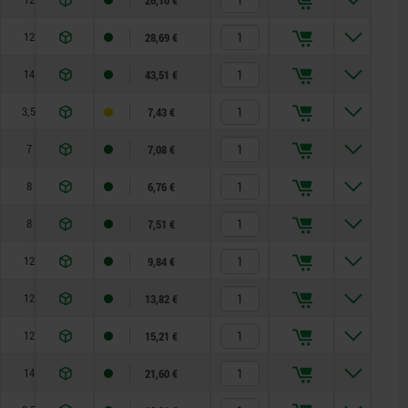
12
12
22
—
2,8
15
28,69 €
14
16
27
—
3,2
20
43,51 €
3,5
3,5
8
10
0,8
4,5
7,43 €
7
4
10
13
1
6
7,08 €
8
5
13
17
1,3
5
6,76 €
8
6
14
19
1,8
6
7,51 €
12
8
19
24
2,3
15
9,84 €
12
10
22
30
2,8
15
13,82 €
12
12
22
30
2,8
15
15,21 €
14
16
27
36
3,2
20
21,60 €