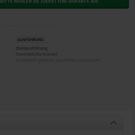
BITTE WÄHLEN SIE ZUERST EINE VARIANTE AUS
AUSFÜHRUNG
Stahlausführung:
Gewindehülse brüniert.
Arretierstift gehärtet, geschliffen und brüniert.
Edelstahlausführung:
Gewindehülse blank.
Arretierstift gehärtet und geschliffen, blank.
Arretierstift nicht gehärtet und geschliffen, blank.