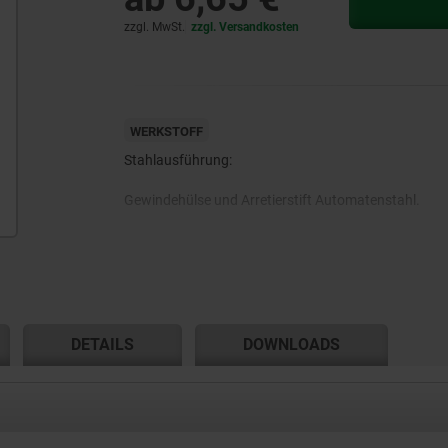
zzgl. MwSt.
zzgl. Versandkosten
WERKSTOFF
Stahlausführung:
Gewindehülse und Arretierstift Automatenstahl.
Edelstahlausführung:
Gewindehülse 1.4305.
DETAILS
DOWNLOADS
Arretierstift gehärtet 1.4034.
Arretierstift nicht gehärtet 1.4305