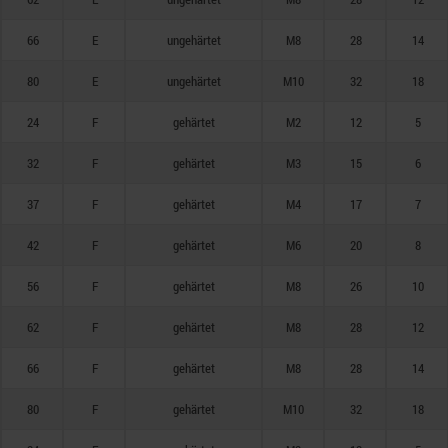
66
E
ungehärtet
M8
28
14
80
E
ungehärtet
M10
32
18
24
F
gehärtet
M2
12
5
32
F
gehärtet
M3
15
6
37
F
gehärtet
M4
17
7
42
F
gehärtet
M6
20
8
56
F
gehärtet
M8
26
10
62
F
gehärtet
M8
28
12
66
F
gehärtet
M8
28
14
80
F
gehärtet
M10
32
18