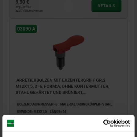
9,30 €
DETAILS
zzgl. MwSt.
zzgl. Versandkosten
03090 A
ARRETIERBOLZEN MIT EXZENTERGRIFF GR.2
M12X1,5, D=6, FORM:A, OHNE KONTERMUTTER,
STAHL GEHÄRTET UND BRÜNIERT,
KOMP:THERMOPLAST ROT RAL3020
BOLZENDURCHMESSER=6
MATERIAL GRUNDKÖRPER=STAHL
GEWINDE=M12X1,5
LÄNGE=44
FARBE KOMPONENTE=VERKEHRSROT RAL 3020
FORM=A
GRIFFLÄNGE=31,6
GRIFFLÄNGE=41,7
BREITE=17,9
B1=12,9
HUB S=6
L1=20
L2=8
L3=17
SW1=14
F X 30°=1,8