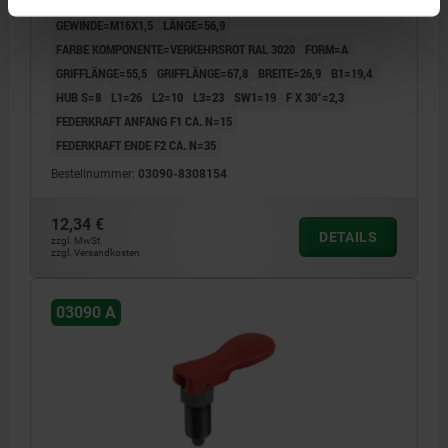
BOLZENDURCHMESSER=8
MATERIAL GRUNDKÖRPER=STAHL
GEWINDE=M16X1,5
LÄNGE=56,9
FARBE KOMPONENTE=VERKEHRSROT RAL 3020
FORM=A
GRIFFLÄNGE=55,5
GRIFFLÄNGE=67,8
BREITE=26,9
B1=19,4
HUB S=8
L1=26
L2=10
L3=23
SW1=19
F X 30°=2,3
FEDERKRAFT ANFANG F1 CA. N=15
FEDERKRAFT ENDE F2 CA. N=35
Bestellnummer:
03090-8308154
12,34 €
DETAILS
zzgl. MwSt.
zzgl. Versandkosten
03090 A