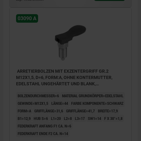
03090 A
ARRETIERBOLZEN MIT EXZENTERGRIFF GR.2
M12X1,5, D=6, FORM:A, OHNE KONTERMUTTER,
EDELSTAHL UNGEHÄRTET UND BLANK,
KOMP:THERMOPLAST SCHWARZ
BOLZENDURCHMESSER=6
MATERIAL GRUNDKÖRPER=EDELSTAHL
GEWINDE=M12X1,5
LÄNGE=44
FARBE KOMPONENTE=SCHWARZ
FORM=A
GRIFFLÄNGE=31,6
GRIFFLÄNGE=41,7
BREITE=17,9
B1=12,9
HUB S=6
L1=20
L2=8
L3=17
SW1=14
F X 30°=1,8
FEDERKRAFT ANFANG F1 CA. N=6
FEDERKRAFT ENDE F2 CA. N=14