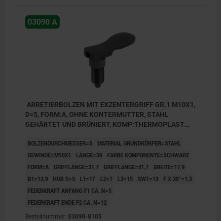
03090 A
ARRETIERBOLZEN MIT EXZENTERGRIFF GR.1 M10X1,
D=5, FORM:A, OHNE KONTERMUTTER, STAHL
GEHÄRTET UND BRÜNIERT, KOMP:THERMOPLAST
SCHWARZ
BOLZENDURCHMESSER=5
MATERIAL GRUNDKÖRPER=STAHL
GEWINDE=M10X1
LÄNGE=39
FARBE KOMPONENTE=SCHWARZ
FORM=A
GRIFFLÄNGE=31,7
GRIFFLÄNGE=41,7
BREITE=17,9
B1=12,9
HUB S=5
L1=17
L2=7
L3=15
SW1=13
F X 30°=1,3
FEDERKRAFT ANFANG F1 CA. N=5
FEDERKRAFT ENDE F2 CA. N=12
Bestellnummer:
03090-8105