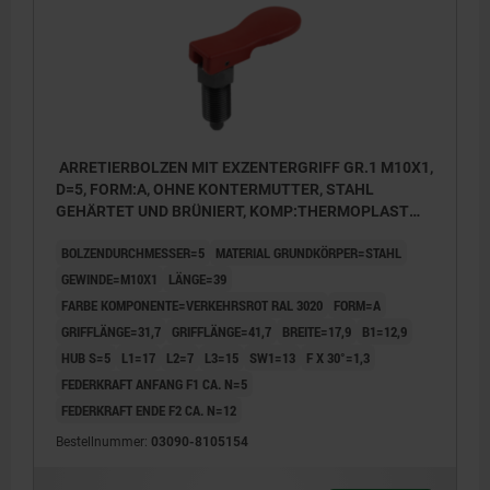
ARRETIERBOLZEN MIT EXZENTERGRIFF GR.1 M10X1,
D=5, FORM:A, OHNE KONTERMUTTER, STAHL
GEHÄRTET UND BRÜNIERT, KOMP:THERMOPLAST
ROT RAL3020
BOLZENDURCHMESSER=5
MATERIAL GRUNDKÖRPER=STAHL
GEWINDE=M10X1
LÄNGE=39
FARBE KOMPONENTE=VERKEHRSROT RAL 3020
FORM=A
GRIFFLÄNGE=31,7
GRIFFLÄNGE=41,7
BREITE=17,9
B1=12,9
HUB S=5
L1=17
L2=7
L3=15
SW1=13
F X 30°=1,3
FEDERKRAFT ANFANG F1 CA. N=5
FEDERKRAFT ENDE F2 CA. N=12
Bestellnummer:
03090-8105154