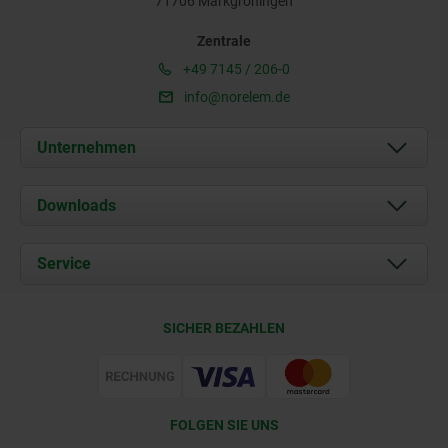
71706 Markgröningen
Zentrale
+49 7145 / 206-0
info@norelem.de
Unternehmen
Über uns
Downloads
Aktuelles
Dokumente
Service
Karriere
Kontakt
CAD
SICHER BEZAHLEN
Lieferkonditionen
Web Support
Zertifizierung
FOLGEN SIE UNS