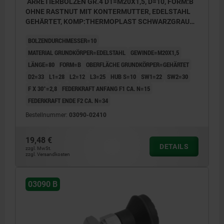
ARRETIERBOLZEN GR.4 D1=M20X1,5, D=10, FORM:B
OHNE RASTNUT MIT KONTERMUTTER, EDELSTAHL
GEHÄRTET, KOMP:THERMOPLAST SCHWARZGRAU
RAL7021, DECKEL:SCHWARZGRAU RAL7021
BOLZENDURCHMESSER=10
MATERIAL GRUNDKÖRPER=EDELSTAHL
GEWINDE=M20X1,5
LÄNGE=80
FORM=B
OBERFLÄCHE GRUNDKÖRPER=GEHÄRTET
D2=33
L1=28
L2=12
L3=25
HUB S=10
SW1=22
SW2=30
F X 30°=2,8
FEDERKRAFT ANFANG F1 CA. N=15
FEDERKRAFT ENDE F2 CA. N=34
Bestellnummer:
03090-02410
19,48 €
DETAILS
zzgl. MwSt.
zzgl. Versandkosten
03090 B