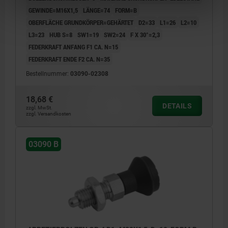
GEWINDE=M16X1,5
LÄNGE=74
FORM=B
OBERFLÄCHE GRUNDKÖRPER=GEHÄRTET
D2=33
L1=26
L2=10
L3=23
HUB S=8
SW1=19
SW2=24
F X 30°=2,3
FEDERKRAFT ANFANG F1 CA. N=15
FEDERKRAFT ENDE F2 CA. N=35
Bestellnummer:
03090-02308
18,68 €
DETAILS
zzgl. MwSt.
zzgl. Versandkosten
03090 B