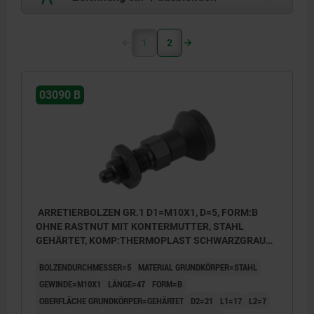
1
2
03090 B
ARRETIERBOLZEN GR.1 D1=M10X1, D=5, FORM:B
OHNE RASTNUT MIT KONTERMUTTER, STAHL
GEHÄRTET, KOMP:THERMOPLAST SCHWARZGRAU
RAL7021, DECKEL:SCHWARZGRAU RAL7021
BOLZENDURCHMESSER=5
MATERIAL GRUNDKÖRPER=STAHL
GEWINDE=M10X1
LÄNGE=47
FORM=B
OBERFLÄCHE GRUNDKÖRPER=GEHÄRTET
D2=21
L1=17
L2=7