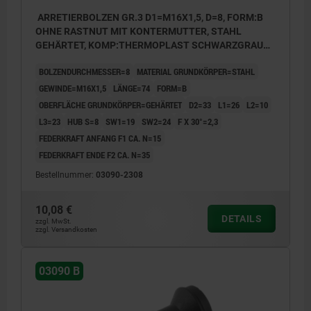
ARRETIERBOLZEN GR.3 D1=M16X1,5, D=8, FORM:B
OHNE RASTNUT MIT KONTERMUTTER, STAHL
GEHÄRTET, KOMP:THERMOPLAST SCHWARZGRAU
RAL7021, DECKEL:SCHWARZGRAU RAL7021
BOLZENDURCHMESSER=8
MATERIAL GRUNDKÖRPER=STAHL
GEWINDE=M16X1,5
LÄNGE=74
FORM=B
OBERFLÄCHE GRUNDKÖRPER=GEHÄRTET
D2=33
L1=26
L2=10
L3=23
HUB S=8
SW1=19
SW2=24
F X 30°=2,3
FEDERKRAFT ANFANG F1 CA. N=15
FEDERKRAFT ENDE F2 CA. N=35
Bestellnummer:
03090-2308
10,08 €
DETAILS
zzgl. MwSt.
zzgl. Versandkosten
03090 B