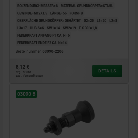
BOLZENDURCHMESSER=6
MATERIAL GRUNDKÖRPER=STAHL
GEWINDE=M12X1,5
LÄNGE=56
FORM=B
OBERFLÄCHE GRUNDKÖRPER=GEHÄRTET
D2=25
L1=20
L2=8
L3=17
HUB S=6
SW1=14
SW2=19
F X 30°=1,8
FEDERKRAFT ANFANG F1 CA. N=6
FEDERKRAFT ENDE F2 CA. N=14
Bestellnummer:
03090-2206
8,12 €
DETAILS
zzgl. MwSt.
zzgl. Versandkosten
03090 B