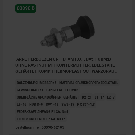
03090 B
ARRETIERBOLZEN GR.1 D1=M10X1, D=5, FORM:B
OHNE RASTNUT MIT KONTERMUTTER, EDELSTAHL
GEHÄRTET, KOMP:THERMOPLAST SCHWARZGRAU
RAL7021, DECKEL:SCHWARZGRAU RAL7021
BOLZENDURCHMESSER=5
MATERIAL GRUNDKÖRPER=EDELSTAHL
GEWINDE=M10X1
LÄNGE=47
FORM=B
OBERFLÄCHE GRUNDKÖRPER=GEHÄRTET
D2=21
L1=17
L2=7
L3=15
HUB S=5
SW1=13
SW2=17
F X 30°=1,3
FEDERKRAFT ANFANG F1 CA. N=5
FEDERKRAFT ENDE F2 CA. N=12
Bestellnummer:
03090-02105