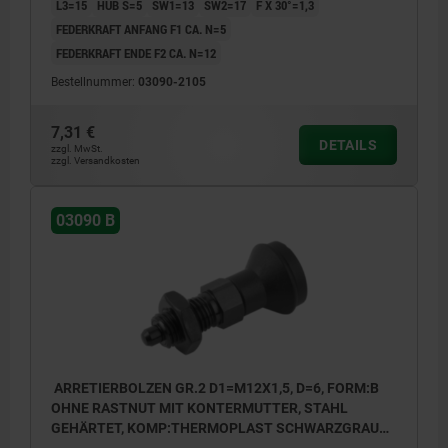
L3=15
HUB S=5
SW1=13
SW2=17
F X 30°=1,3
FEDERKRAFT ANFANG F1 CA. N=5
FEDERKRAFT ENDE F2 CA. N=12
Bestellnummer:
03090-2105
7,31 €
DETAILS
zzgl. MwSt.
zzgl. Versandkosten
03090 B
ARRETIERBOLZEN GR.2 D1=M12X1,5, D=6, FORM:B
OHNE RASTNUT MIT KONTERMUTTER, STAHL
GEHÄRTET, KOMP:THERMOPLAST SCHWARZGRAU
RAL7021, DECKEL:SCHWARZGRAU RAL7021