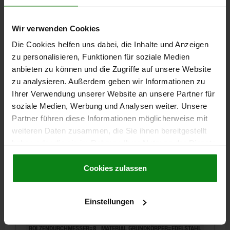
FEDERKRAFT ANFANG F1 CA. N=6
FEDERKRAFT ENDE F2 CA. N=14
Wir verwenden Cookies
Bestellnummer:
03090-02206
Die Cookies helfen uns dabei, die Inhalte und Anzeigen
14,71 €
zu personalisieren, Funktionen für soziale Medien
DETAILS
zzgl. MwSt.
anbieten zu können und die Zugriffe auf unsere Website
zzgl. Versandkosten
zu analysieren. Außerdem geben wir Informationen zu
Ihrer Verwendung unserer Website an unsere Partner für
03090 B
soziale Medien, Werbung und Analysen weiter. Unsere
Partner führen diese Informationen möglicherweise mit
weiteren Daten zusammen, die Sie ihnen bereitgestellt
haben oder die sie im Rahmen Ihrer Nutzung der Dienste
gesammelt haben.
Cookie Richtlinien
Impressum
|
Datenschutz
|
AGB
Cookies zulassen
ARRETIERBOLZEN GR.3 D1=M16X1,5, D=8, FORM:B
OHNE RASTNUT MIT KONTERMUTTER, EDELSTAHL
Einstellungen
GEHÄRTET, KOMP:THERMOPLAST SCHWARZGRAU
RAL7021, DECKEL:SCHWARZGRAU RAL7021
BOLZENDURCHMESSER=8
MATERIAL GRUNDKÖRPER=EDELSTAHL