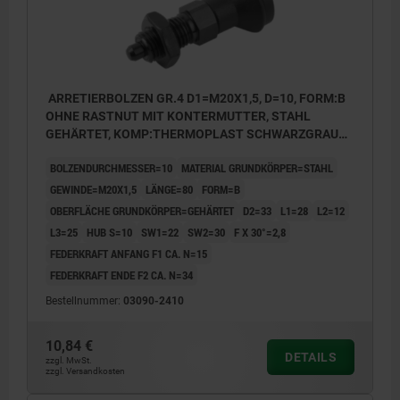
ARRETIERBOLZEN GR.4 D1=M20X1,5, D=10, FORM:B
OHNE RASTNUT MIT KONTERMUTTER, STAHL
GEHÄRTET, KOMP:THERMOPLAST SCHWARZGRAU
RAL7021, DECKEL:SCHWARZGRAU RAL7021
BOLZENDURCHMESSER=10
MATERIAL GRUNDKÖRPER=STAHL
GEWINDE=M20X1,5
LÄNGE=80
FORM=B
OBERFLÄCHE GRUNDKÖRPER=GEHÄRTET
D2=33
L1=28
L2=12
L3=25
HUB S=10
SW1=22
SW2=30
F X 30°=2,8
FEDERKRAFT ANFANG F1 CA. N=15
FEDERKRAFT ENDE F2 CA. N=34
Bestellnummer:
03090-2410
10,84 €
DETAILS
zzgl. MwSt.
zzgl. Versandkosten