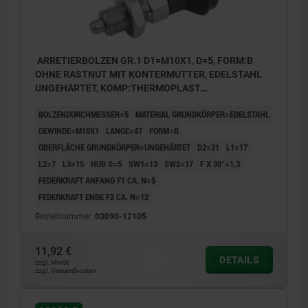
ARRETIERBOLZEN GR.1 D1=M10X1, D=5, FORM:B
OHNE RASTNUT MIT KONTERMUTTER, EDELSTAHL
UNGEHÄRTET, KOMP:THERMOPLAST
SCHWARZGRAU RAL7021, DECKEL:SCHWARZGRAU
BOLZENDURCHMESSER=5
MATERIAL GRUNDKÖRPER=EDELSTAHL
RAL7021
GEWINDE=M10X1
LÄNGE=47
FORM=B
OBERFLÄCHE GRUNDKÖRPER=UNGEHÄRTET
D2=21
L1=17
L2=7
L3=15
HUB S=5
SW1=13
SW2=17
F X 30°=1,3
FEDERKRAFT ANFANG F1 CA. N=5
FEDERKRAFT ENDE F2 CA. N=12
Bestellnummer:
03090-12105
11,92 €
DETAILS
zzgl. MwSt.
zzgl. Versandkosten