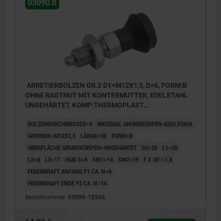
03090 B
ARRETIERBOLZEN GR.2 D1=M12X1,5, D=6, FORM:B
OHNE RASTNUT MIT KONTERMUTTER, EDELSTAHL
UNGEHÄRTET, KOMP:THERMOPLAST
SCHWARZGRAU RAL7021, DECKEL:SCHWARZGRAU
BOLZENDURCHMESSER=6
MATERIAL GRUNDKÖRPER=EDELSTAHL
RAL7021
GEWINDE=M12X1,5
LÄNGE=56
FORM=B
OBERFLÄCHE GRUNDKÖRPER=UNGEHÄRTET
D2=25
L1=20
L2=8
L3=17
HUB S=6
SW1=14
SW2=19
F X 30°=1,8
FEDERKRAFT ANFANG F1 CA. N=6
FEDERKRAFT ENDE F2 CA. N=14
Bestellnummer:
03090-12206