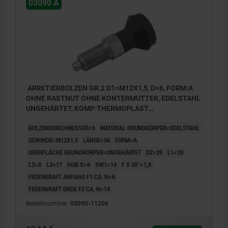
03090 A
ARRETIERBOLZEN GR.2 D1=M12X1,5, D=6, FORM:A
OHNE RASTNUT OHNE KONTERMUTTER, EDELSTAHL
UNGEHÄRTET, KOMP:THERMOPLAST
SCHWARZGRAU RAL7021, DECKEL:SCHWARZGRAU
BOLZENDURCHMESSER=6
MATERIAL GRUNDKÖRPER=EDELSTAHL
RAL7021
GEWINDE=M12X1,5
LÄNGE=56
FORM=A
OBERFLÄCHE GRUNDKÖRPER=UNGEHÄRTET
D2=25
L1=20
L2=8
L3=17
HUB S=6
SW1=14
F X 30°=1,8
FEDERKRAFT ANFANG F1 CA. N=6
FEDERKRAFT ENDE F2 CA. N=14
Bestellnummer:
03090-11206