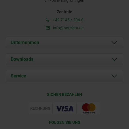
71706 Markgröningen
Zentrale
+49 7145 / 206-0
info@norelem.de
Unternehmen
Über uns
Downloads
Aktuelles
Dokumente
Service
Karriere
Kontakt
CAD
SICHER BEZAHLEN
Lieferkonditionen
Web Support
Zertifizierung
FOLGEN SIE UNS