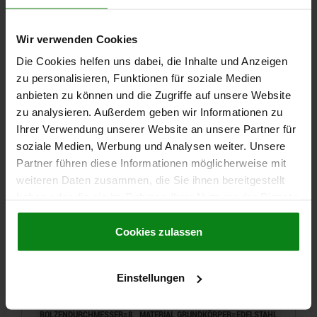
FEDERKRAFT ANFANG F1 CA. N=6
FEDERKRAFT ENDE F2 CA. N=14
Wir verwenden Cookies
Bestellnummer:
03090-01206
Die Cookies helfen uns dabei, die Inhalte und Anzeigen
13,82 €
zu personalisieren, Funktionen für soziale Medien
DETAILS
zzgl. MwSt.
anbieten zu können und die Zugriffe auf unsere Website
zzgl. Versandkosten
zu analysieren. Außerdem geben wir Informationen zu
Ihrer Verwendung unserer Website an unsere Partner für
03090 A
soziale Medien, Werbung und Analysen weiter. Unsere
Partner führen diese Informationen möglicherweise mit
weiteren Daten zusammen, die Sie ihnen bereitgestellt
haben oder die sie im Rahmen Ihrer Nutzung der Dienste
gesammelt haben.
Cookie Richtlinien
Impressum
|
Datenschutz
|
AGB
Cookies zulassen
ARRETIERBOLZEN GR.3 D1=M16X1,5, D=8, FORM:A
OHNE RASTNUT OHNE KONTERMUTTER, EDELSTAHL
Einstellungen
GEHÄRTET, KOMP:THERMOPLAST SCHWARZGRAU
RAL7021, DECKEL:SCHWARZGRAU RAL7021
BOLZENDURCHMESSER=8
MATERIAL GRUNDKÖRPER=EDELSTAHL