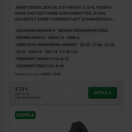
ARRETIERBOLZEN GR.3 D1=M16X1,5, D=8, FORM:A
OHNE RASTNUT OHNE KONTERMUTTER, STAHL
GEHÄRTET, KOMP:THERMOPLAST SCHWARZGRAU
RAL7021, DECKEL:SCHWARZGRAU RAL7021
BOLZENDURCHMESSER=8
MATERIAL GRUNDKÖRPER=STAHL
GEWINDE=M16X1,5
LÄNGE=74
FORM=A
OBERFLÄCHE GRUNDKÖRPER=GEHÄRTET
D2=33
L1=26
L2=10
L3=23
HUB S=8
SW1=19
F X 30°=2,3
FEDERKRAFT ANFANG F1 CA. N=15
FEDERKRAFT ENDE F2 CA. N=35
Bestellnummer:
03090-1308
9,73 €
DETAILS
zzgl. MwSt.
zzgl. Versandkosten
03090 A