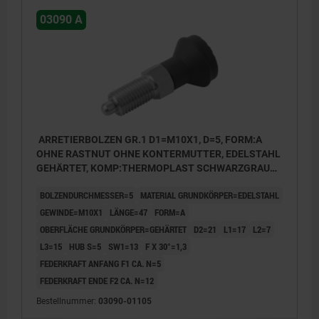
03090 A
ARRETIERBOLZEN GR.1 D1=M10X1, D=5, FORM:A
OHNE RASTNUT OHNE KONTERMUTTER, EDELSTAHL
GEHÄRTET, KOMP:THERMOPLAST SCHWARZGRAU
RAL7021, DECKEL:SCHWARZGRAU RAL7021
BOLZENDURCHMESSER=5
MATERIAL GRUNDKÖRPER=EDELSTAHL
GEWINDE=M10X1
LÄNGE=47
FORM=A
OBERFLÄCHE GRUNDKÖRPER=GEHÄRTET
D2=21
L1=17
L2=7
L3=15
HUB S=5
SW1=13
F X 30°=1,3
FEDERKRAFT ANFANG F1 CA. N=5
FEDERKRAFT ENDE F2 CA. N=12
Bestellnummer:
03090-01105