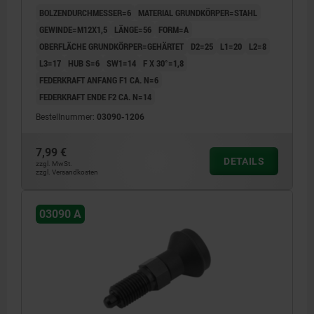
BOLZENDURCHMESSER=6
MATERIAL GRUNDKÖRPER=STAHL
GEWINDE=M12X1,5
LÄNGE=56
FORM=A
OBERFLÄCHE GRUNDKÖRPER=GEHÄRTET
D2=25
L1=20
L2=8
L3=17
HUB S=6
SW1=14
F X 30°=1,8
FEDERKRAFT ANFANG F1 CA. N=6
FEDERKRAFT ENDE F2 CA. N=14
Bestellnummer:
03090-1206
7,99 €
DETAILS
zzgl. MwSt.
zzgl. Versandkosten
03090 A