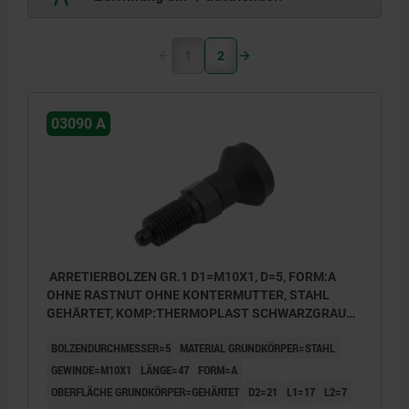
1
2
03090 A
ARRETIERBOLZEN GR.1 D1=M10X1, D=5, FORM:A
OHNE RASTNUT OHNE KONTERMUTTER, STAHL
GEHÄRTET, KOMP:THERMOPLAST SCHWARZGRAU
RAL7021, DECKEL:SCHWARZGRAU RAL7021
BOLZENDURCHMESSER=5
MATERIAL GRUNDKÖRPER=STAHL
GEWINDE=M10X1
LÄNGE=47
FORM=A
OBERFLÄCHE GRUNDKÖRPER=GEHÄRTET
D2=21
L1=17
L2=7