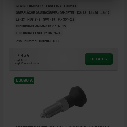
GEWINDE=M16X1,5
LÄNGE=74
FORM=A
OBERFLÄCHE GRUNDKÖRPER=GEHÄRTET
D2=33
L1=26
L2=10
L3=23
HUB S=8
SW1=19
F X 30°=2,3
FEDERKRAFT ANFANG F1 CA. N=15
FEDERKRAFT ENDE F2 CA. N=35
Bestellnummer:
03090-01308
17,45 €
DETAILS
zzgl. MwSt.
zzgl. Versandkosten
03090 A