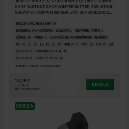
ARRETIERBOLZEN GR.4 D1=M20X1,5, D=10, FORM:A
OHNE RASTNUT OHNE KONTERMUTTER, EDELSTAHL
GEHÄRTET, KOMP:THERMOPLAST SCHWARZGRAU
RAL7021, DECKEL:SCHWARZGRAU RAL7021
BOLZENDURCHMESSER=10
MATERIAL GRUNDKÖRPER=EDELSTAHL
GEWINDE=M20X1,5
LÄNGE=80
FORM=A
OBERFLÄCHE GRUNDKÖRPER=GEHÄRTET
D2=33
L1=28
L2=12
L3=25
HUB S=10
SW1=22
F X 30°=2,8
FEDERKRAFT ANFANG F1 CA. N=15
FEDERKRAFT ENDE F2 CA. N=34
Bestellnummer:
03090-01410
18,78 €
DETAILS
zzgl. MwSt.
zzgl. Versandkosten
03090 A