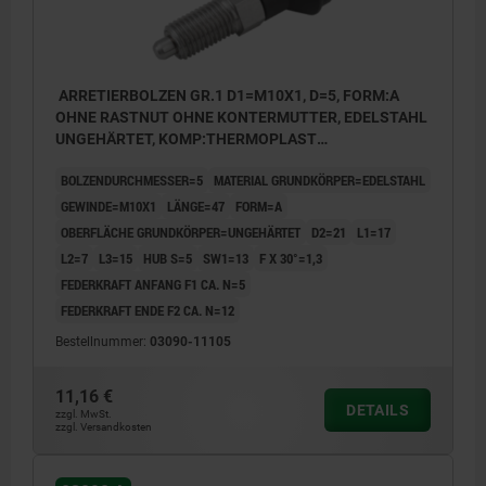
ARRETIERBOLZEN GR.1 D1=M10X1, D=5, FORM:A
OHNE RASTNUT OHNE KONTERMUTTER, EDELSTAHL
UNGEHÄRTET, KOMP:THERMOPLAST
SCHWARZGRAU RAL7021, DECKEL:SCHWARZGRAU
BOLZENDURCHMESSER=5
MATERIAL GRUNDKÖRPER=EDELSTAHL
RAL7021
GEWINDE=M10X1
LÄNGE=47
FORM=A
OBERFLÄCHE GRUNDKÖRPER=UNGEHÄRTET
D2=21
L1=17
L2=7
L3=15
HUB S=5
SW1=13
F X 30°=1,3
FEDERKRAFT ANFANG F1 CA. N=5
FEDERKRAFT ENDE F2 CA. N=12
Bestellnummer:
03090-11105
11,16 €
DETAILS
zzgl. MwSt.
zzgl. Versandkosten