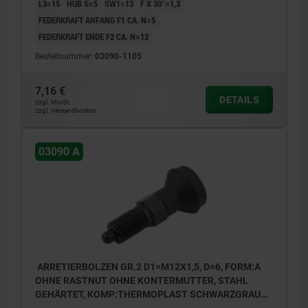
L3=15
HUB S=5
SW1=13
F X 30°=1,3
FEDERKRAFT ANFANG F1 CA. N=5
FEDERKRAFT ENDE F2 CA. N=12
Bestellnummer:
03090-1105
7,16 €
DETAILS
zzgl. MwSt.
zzgl. Versandkosten
03090 A
ARRETIERBOLZEN GR.2 D1=M12X1,5, D=6, FORM:A
OHNE RASTNUT OHNE KONTERMUTTER, STAHL
GEHÄRTET, KOMP:THERMOPLAST SCHWARZGRAU
RAL7021, DECKEL:SCHWARZGRAU RAL7021