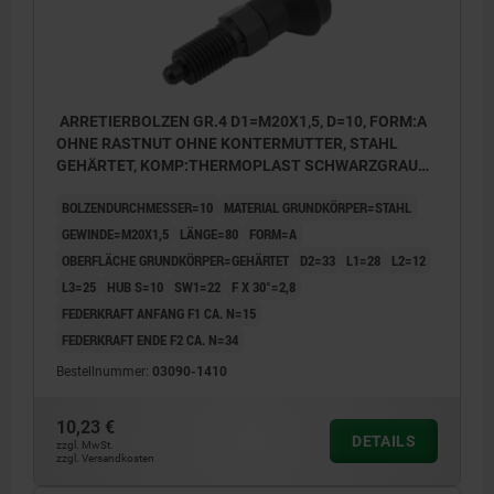
ARRETIERBOLZEN GR.4 D1=M20X1,5, D=10, FORM:A
OHNE RASTNUT OHNE KONTERMUTTER, STAHL
GEHÄRTET, KOMP:THERMOPLAST SCHWARZGRAU
RAL7021, DECKEL:SCHWARZGRAU RAL7021
BOLZENDURCHMESSER=10
MATERIAL GRUNDKÖRPER=STAHL
GEWINDE=M20X1,5
LÄNGE=80
FORM=A
OBERFLÄCHE GRUNDKÖRPER=GEHÄRTET
D2=33
L1=28
L2=12
L3=25
HUB S=10
SW1=22
F X 30°=2,8
FEDERKRAFT ANFANG F1 CA. N=15
FEDERKRAFT ENDE F2 CA. N=34
Bestellnummer:
03090-1410
10,23 €
DETAILS
zzgl. MwSt.
zzgl. Versandkosten