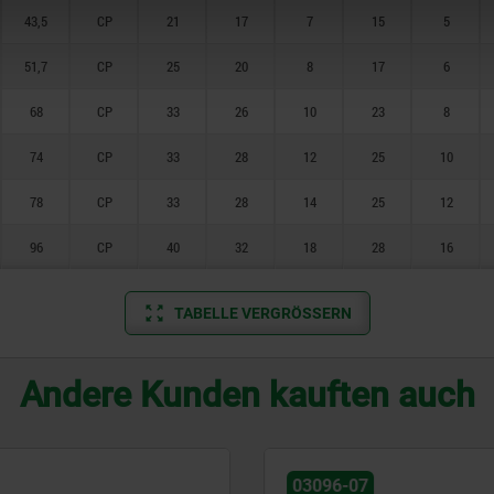
43,5
CP
21
17
7
15
5
51,7
CP
25
20
8
17
6
68
CP
33
26
10
23
8
74
CP
33
28
12
25
10
78
CP
33
28
14
25
12
96
CP
40
32
18
28
16
TABELLE VERGRÖSSERN
Andere Kunden kauften auch
03096-07