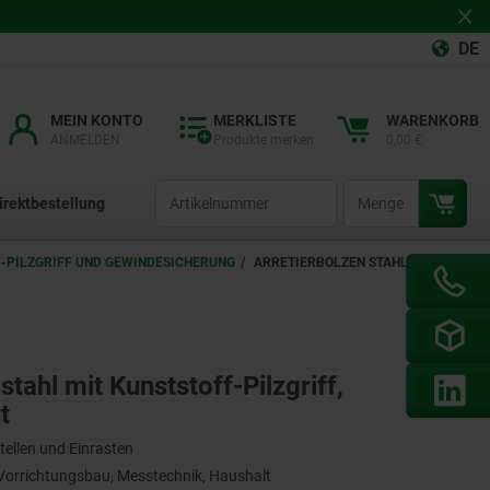
DE
MEIN KONTO
MERKLISTE
WARENKORB
ANMELDEN
Produkte merken
0,00 €
productCode
qty
irektbestellung
F-PILZGRIFF UND GEWINDESICHERUNG
ARRETIERBOLZEN STAHL ODER
tahl mit Kunststoff-Pilzgriff,
t
tellen und Einrasten
orrichtungsbau, Messtechnik, Haushalt