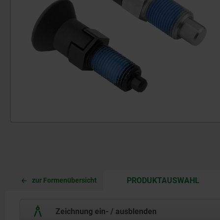
CURR
CURR
PRODUKTAUSWAHL
zur Formenübersicht
TAB:
TAB:
Zeichnung ein- / ausblenden