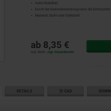
Hohe Stabilität
Durch die Gewindesicherung kann die Einbautiefe
Material: Stahl oder Edelstahl
ab
8,35 €
zzgl. MwSt.
zzgl. Versandkosten
ENT
ENT
DETAILS
CAD
DOWN