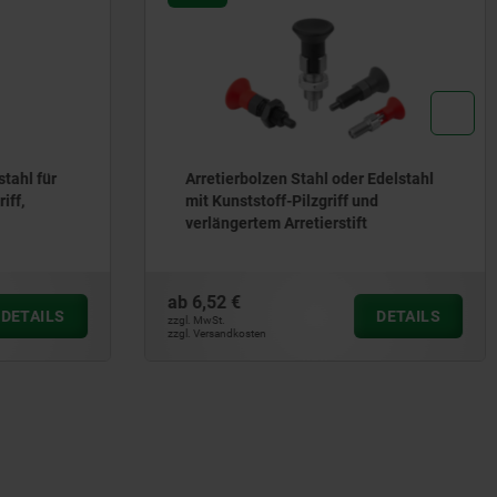
tahl für
Arretierbolzen Stahl oder Edelstahl
iff,
mit Kunststoff-Pilzgriff und
verlängertem Arretierstift
ab
6,52 €
DETAILS
DETAILS
zzgl. MwSt.
zzgl. Versandkosten