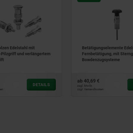
olzen Edelstahl mit
Betätigungselemente Edels
-Pilzgriff und verlängertem
Fernbetätigung, mit Sterngr
ift
Bowdenzugsysteme
ab
40,69 €
DETAILS
zzgl. MwSt.
ten
zzgl. Versandkosten