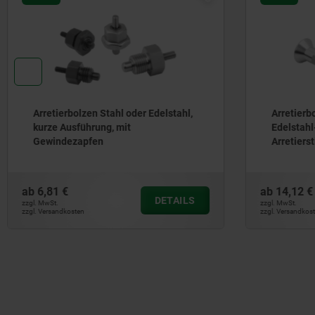
Arretierbolzen Stahl oder Edelstahl,
Arretierb
kurze Ausführung, mit
Edelstahl
Gewindezapfen
Arretierst
ab
6,81 €
ab
14,12 €
DETAILS
zzgl. MwSt.
zzgl. MwSt.
zzgl. Versandkosten
zzgl. Versandkos