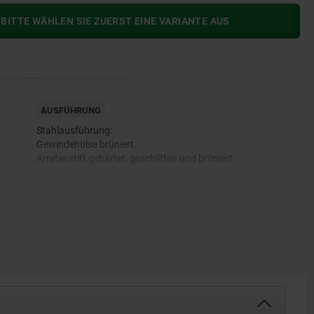
BITTE WÄHLEN SIE ZUERST EINE VARIANTE AUS
AUSFÜHRUNG
Stahlausführung:
Gewindehülse brüniert.
Arretierstift gehärtet, geschliffen und brüniert.
Edelstahlausführung:
Gewindehülse blank.
Arretierstift nicht gehärtet und geschliffen, blank.
Pilzgriff schwarzgrau RAL 7021.
Entriegelungsknopf rot.