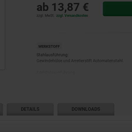
ab
13,87 €
zzgl. MwSt.
zzgl. Versandkosten
WERKSTOFF
Stahlausführung:
Gewindehülse und Arretierstift Automatenstahl.
Edelstahlausführung:
Gewindehülse und Arretierstift 1.4305.
Pilzgriff Thermoplast.
Entriegelungsknopf Thermoplast.
DETAILS
DOWNLOADS