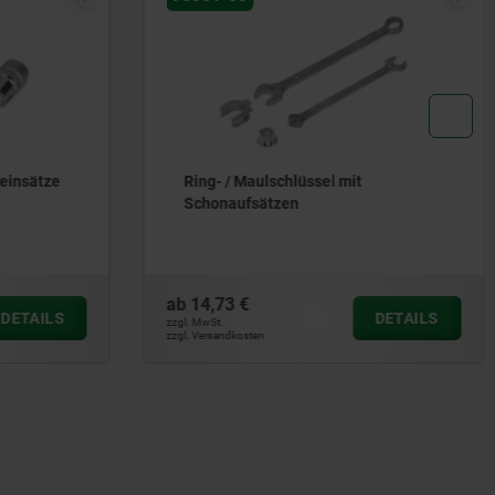
/ Maulschlüssel mit
Arretierbolzen Stahl od
aufsätzen
mit Kunststoff-Exzente
3 €
ab
9,30 €
DETAILS
zzgl. MwSt.
dkosten
zzgl. Versandkosten