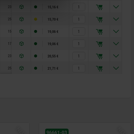
23
8
19
24
2,3
10-20
15,16 €
25
10
22
30
2,8
3-23
15,70 €
15
5
13
17
1,3
8-12
19,06 €
17
6
14
19
1,8
4-12
19,06 €
23
8
19
24
2,3
10-20
20,55 €
25
10
22
30
2,8
3-23
21,71 €
NEU
03
03090