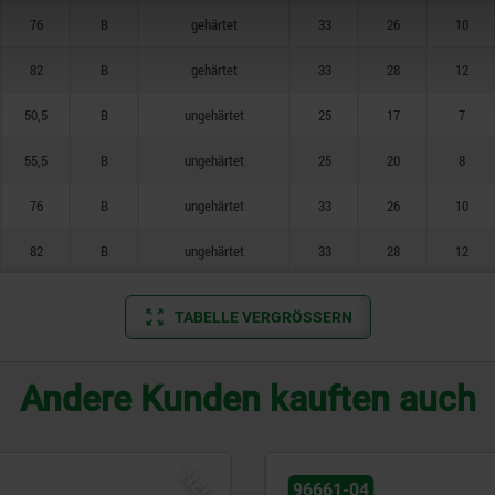
76
B
gehärtet
33
26
10
82
B
gehärtet
33
28
12
50,5
B
ungehärtet
25
17
7
55,5
B
ungehärtet
25
20
8
76
B
ungehärtet
33
26
10
82
B
ungehärtet
33
28
12
TABELLE VERGRÖSSERN
Andere Kunden kauften auch
NEU
96661-04
96661-