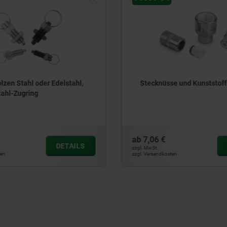
Stecknüsse und Kunststoffeinsätze
Ring- 
Schon
ab
7,06 €
ab
14,7
DETAILS
zzgl. MwSt.
zzgl. MwSt.
zzgl. Versandkosten
zzgl. Versan