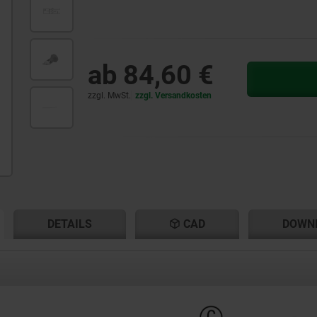
ab
84,60 €
zzgl. MwSt.
zzgl. Versandkosten
ENT
ENT
DETAILS
CAD
DOWN