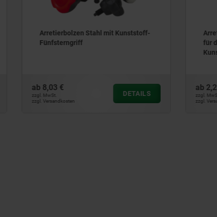
olzen Stahl mit Kunststoff-
Arretierbolzen Stahl oder 
griff
für dünnwandige Teile mit
Kunststoff-Pilzgriff
ab
2,22 €
DETAILS
zzgl. MwSt.
ten
zzgl. Versandkosten