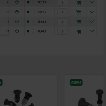
7
15
5
13
1,3
2000
5
88,29 €
10
23
8
19
2,3
2000
15
93,20 €
12
25
10
22
2,8
2000
15
95,65 €
14
25
12
22
2,8
2000
15
98,09 €
03094