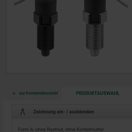
CURR
CURR
PRODUKTAUSWAHL
zur Formenübersicht
TAB:
TAB:
Zeichnung ein- / ausblenden
Form A: ohne Rastnut, ohne Kontermutter