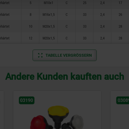
ehärtet
5
M10x1
C
25
2,4
17
ehärtet
8
M16x1,5
C
33
2,4
26
ehärtet
10
M20x1,5
C
33
2,4
28
ehärtet
12
M20x1,5
C
33
2,4
28
TABELLE VERGRÖSSERN
Andere Kunden kauften auch
03089