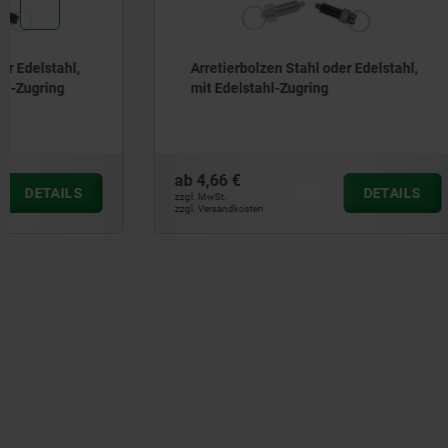
Arretierbolzen Stahl oder Edelstahl,
Arretierb
mit Edelstahl-Zugring
Fünfstern
ab
4,66 €
ab
8,03 €
DETAILS
zzgl. MwSt.
zzgl. MwSt.
zzgl. Versandkosten
zzgl. Versandkos