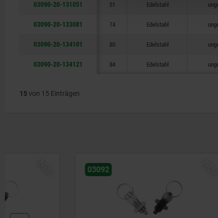
03090-20-131051
51
Edelstahl
ung
03090-20-133081
74
Edelstahl
ung
03090-20-134101
80
Edelstahl
ung
03090-20-134121
84
Edelstahl
ung
15
von 15 Einträgen
NEU
03092
03190