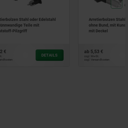
Edelstahl
Arretierbolzen Stahl oder Edelstahl,
ohne Bund, mit Kunststoff-Pilzgriff,
mit Deckel
ab
5,53 €
DETAILS
DETAILS
zzgl. MwSt.
zzgl. Versandkosten