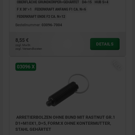
OBERFLÄCHE GRUNDKÖRPER=GEHÄRTET
D4=15
HUB S=4
F X 30°=1
FEDERKRAFT ANFANG F1 CA. N=6
FEDERKRAFT ENDE F2 CA. N=12
Bestellnummer:
03096-7004
8,55 €
DETAILS
zzgl. MwSt.
zzgl. Versandkosten
NEU
03096 X
ARRETIERBOLZEN OHNE BUND MIT RASTNUT GR.1
D1=M10X1, D=5, FORM:X OHNE KONTERMUTTER,
STAHL GEHÄRTET