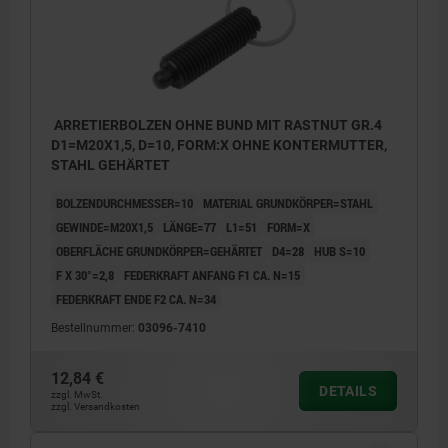
ARRETIERBOLZEN OHNE BUND MIT RASTNUT GR.4
D1=M20X1,5, D=10, FORM:X OHNE KONTERMUTTER,
STAHL GEHÄRTET
BOLZENDURCHMESSER=10
MATERIAL GRUNDKÖRPER=STAHL
GEWINDE=M20X1,5
LÄNGE=77
L1=51
FORM=X
OBERFLÄCHE GRUNDKÖRPER=GEHÄRTET
D4=28
HUB S=10
F X 30°=2,8
FEDERKRAFT ANFANG F1 CA. N=15
FEDERKRAFT ENDE F2 CA. N=34
Bestellnummer:
03096-7410
12,84 €
DETAILS
zzgl. MwSt.
zzgl. Versandkosten