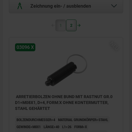
Zeichnung ein- / ausblenden
1
2
NEU
03096 X
ARRETIERBOLZEN OHNE BUND MIT RASTNUT GR.0
D1=M08X1, D=4, FORM:X OHNE KONTERMUTTER,
STAHL GEHÄRTET
BOLZENDURCHMESSER=4
MATERIAL GRUNDKÖRPER=STAHL
GEWINDE=M8X1
LÄNGE=40
L1=26
FORM=X