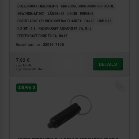
BOLZENDURCHMESSER=5
MATERIAL GRUNDKÖRPER=STAHL
GEWINDE=M10X1
LÄNGE=52
L1=30
FORM=X
OBERFLÄCHE GRUNDKÖRPER=GEHÄRTET
D4=23
HUB S=5
F X 30°=1,3
FEDERKRAFT ANFANG F1 CA. N=5
FEDERKRAFT ENDE F2 CA. N=12
Bestellnummer:
03096-7105
7,92 €
DETAILS
zzgl. MwSt.
zzgl. Versandkosten
NEU
03096 X