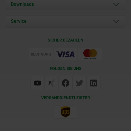
Über uns
Downloads
Aktuelles
Dokumente
Service
Karriere
Kontakt
CAD
SICHER BEZAHLEN
Lieferkonditionen
Web Support
Zertifizierung
FOLGEN SIE UNS
VERSANDDIENSTLEISTER