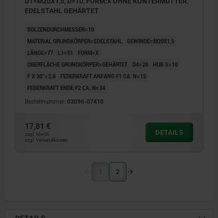
D1=M20X1,5, D=10, FORM:X OHNE KONTERMUTTER,
EDELSTAHL GEHÄRTET
BOLZENDURCHMESSER=10
MATERIAL GRUNDKÖRPER=EDELSTAHL
GEWINDE=M20X1,5
LÄNGE=77
L1=51
FORM=X
OBERFLÄCHE GRUNDKÖRPER=GEHÄRTET
D4=28
HUB S=10
F X 30°=2,8
FEDERKRAFT ANFANG F1 CA. N=15
FEDERKRAFT ENDE F2 CA. N=34
Bestellnummer:
03096-07410
17,81 €
DETAILS
zzgl. MwSt.
zzgl. Versandkosten
1
2