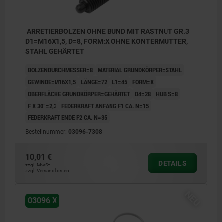
ARRETIERBOLZEN OHNE BUND MIT RASTNUT GR.3
D1=M16X1,5, D=8, FORM:X OHNE KONTERMUTTER,
STAHL GEHÄRTET
BOLZENDURCHMESSER=8
MATERIAL GRUNDKÖRPER=STAHL
GEWINDE=M16X1,5
LÄNGE=72
L1=45
FORM=X
OBERFLÄCHE GRUNDKÖRPER=GEHÄRTET
D4=28
HUB S=8
F X 30°=2,3
FEDERKRAFT ANFANG F1 CA. N=15
FEDERKRAFT ENDE F2 CA. N=35
Bestellnummer:
03096-7308
10,01 €
DETAILS
zzgl. MwSt.
zzgl. Versandkosten
NEU
03096 X