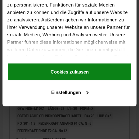
DETAILS
zzgl. MwSt.
zu personalisieren, Funktionen für soziale Medien
zzgl. Versandkosten
anbieten zu können und die Zugriffe auf unsere Website
zu analysieren. Außerdem geben wir Informationen zu
NEU
03096 X
Ihrer Verwendung unserer Website an unsere Partner für
soziale Medien, Werbung und Analysen weiter. Unsere
Partner führen diese Informationen möglicherweise mit
weiteren Daten zusammen, die Sie ihnen bereitgestellt
haben oder die sie im Rahmen Ihrer Nutzung der Dienste
gesammelt haben.
Cookie Richtlinien
Impressum
|
Datenschutz
|
AGB
Cookies zulassen
ARRETIERBOLZEN OHNE BUND MIT RASTNUT GR.1
D1=M10X1, D=5, FORM:X OHNE KONTERMUTTER,
EDELSTAHL GEHÄRTET
Einstellungen
BOLZENDURCHMESSER=5
MATERIAL GRUNDKÖRPER=EDELSTAHL
GEWINDE=M10X1
LÄNGE=52
L1=30
FORM=X
OBERFLÄCHE GRUNDKÖRPER=GEHÄRTET
D4=23
HUB S=5
F X 30°=1,3
FEDERKRAFT ANFANG F1 CA. N=5
FEDERKRAFT ENDE F2 CA. N=12