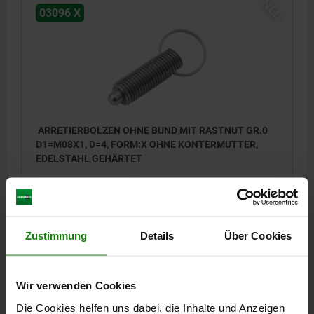
NEU
03096 X
ARRETIERBOLZEN OHNE BUND MIT RASTNUT GR.0
D1=M08X1, D=4, FORM:X OHNE KONTERMUTTER,
EDELSTAHL GEHÄRTET
BOLZENDURCHMESSER=4
MATERIAL GRUNDKÖRPER=EDELSTAHL
GEWINDE=M8X1
LÄNGE=40
L1=26
FORM=X
OBERFLÄCHE GRUNDKÖRPER=GEHÄRTET
D4=15
HUB S=4
F X 30°=1
FEDERKRAFT ANFANG F1 CA. N=6
Zustimmung
Details
Über Cookies
FEDERKRAFT ENDE F2 CA. N=12
Bestellnummer:
03096-07004
Wir verwenden Cookies
9,86 €
Die Cookies helfen uns dabei, die Inhalte und Anzeigen