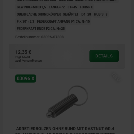
GEWINDE=M16X1,5
LÄNGE=72
L1=45
FORM=X
OBERFLÄCHE GRUNDKÖRPER=GEHÄRTET
D4=28
HUB S=8
F X 30°=2,3
FEDERKRAFT ANFANG F1 CA. N=15
FEDERKRAFT ENDE F2 CA. N=35
Bestellnummer:
03096-07308
12,35 €
DETAILS
zzgl. MwSt.
zzgl. Versandkosten
NEU
03096 X
ARRETIERBOLZEN OHNE BUND MIT RASTNUT GR.4