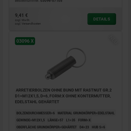
Bestellnummer:
03096-07105
9,41 €
DETAILS
zzgl. MwSt.
zzgl. Versandkosten
NEU
03096 X
ARRETIERBOLZEN OHNE BUND MIT RASTNUT GR.2
D1=M12X1,5, D=6, FORM:X OHNE KONTERMUTTER,
EDELSTAHL GEHÄRTET
BOLZENDURCHMESSER=6
MATERIAL GRUNDKÖRPER=EDELSTAHL
GEWINDE=M12X1,5
LÄNGE=57
L1=35
FORM=X
OBERFLÄCHE GRUNDKÖRPER=GEHÄRTET
D4=23
HUB S=6