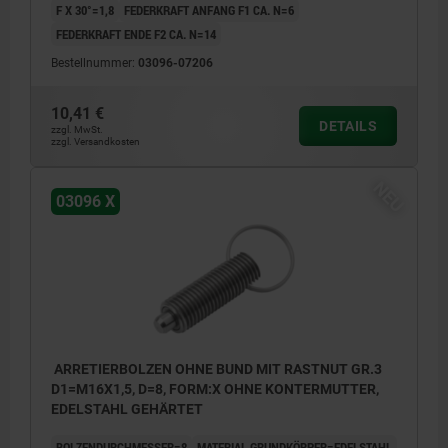
F X 30°=1,8
FEDERKRAFT ANFANG F1 CA. N=6
FEDERKRAFT ENDE F2 CA. N=14
Bestellnummer:
03096-07206
10,41 €
DETAILS
zzgl. MwSt.
zzgl. Versandkosten
NEU
03096 X
ARRETIERBOLZEN OHNE BUND MIT RASTNUT GR.3
D1=M16X1,5, D=8, FORM:X OHNE KONTERMUTTER,
EDELSTAHL GEHÄRTET
BOLZENDURCHMESSER=8
MATERIAL GRUNDKÖRPER=EDELSTAHL