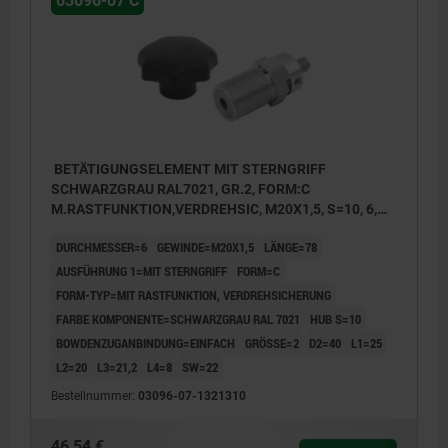
03096-07 C
BETÄTIGUNGSELEMENT MIT STERNGRIFF
SCHWARZGRAU RAL7021, GR.2, FORM:C
M.RASTFUNKTION,VERDREHSIC, M20X1,5, S=10, 6,
EINFACH, L=78, EDELSTAHL, KOMP:THERMOPLAST
DURCHMESSER=6
GEWINDE=M20X1,5
LÄNGE=78
AUSFÜHRUNG 1=MIT STERNGRIFF
FORM=C
FORM-TYP=MIT RASTFUNKTION, VERDREHSICHERUNG
FARBE KOMPONENTE=SCHWARZGRAU RAL 7021
HUB S=10
BOWDENZUGANBINDUNG=EINFACH
GRÖSSE=2
D2=40
L1=25
L2=20
L3=21,2
L4=8
SW=22
Bestellnummer:
03096-07-1321310
46,54 €