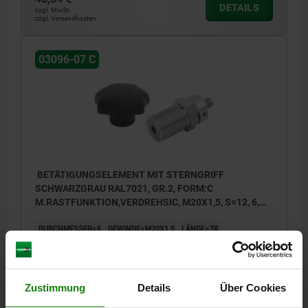
DETAILS
zzgl. MwSt.
zzgl. Versandkosten
03096-07 C
BETÄTIGUNGSELEMENT MIT STERNGRIFF
SCHWARZGRAU RAL7021, GR.2, FORM:C
M.RASTFUNKTION,VERDREHSIC, M20X1,5, S=12, 6,
EINFACH, L=78, EDELSTAHL, KOMP:THERMOPLAST
DURCHMESSER=6
GEWINDE=M20X1,5
LÄNGE=78
AUSFÜHRUNG 1=MIT STERNGRIFF
FORM=C
FORM-TYP=MIT RASTFUNKTION, VERDREHSICHERUNG
FARBE KOMPONENTE=SCHWARZGRAU RAL 7021
HUB S=12
Zustimmung
Details
Über Cookies
BOWDENZUGANBINDUNG=EINFACH
GRÖSSE=2
D2=40
L1=25