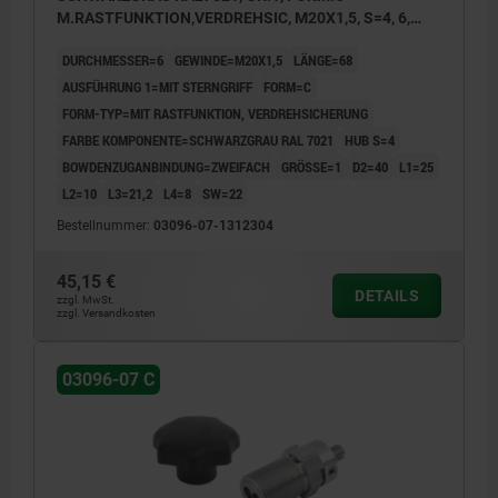
M.RASTFUNKTION,VERDREHSIC, M20X1,5, S=4, 6,
ZWEIFACH, L=68, EDELSTAHL, KOMP:THERMOPLAST
DURCHMESSER=6
GEWINDE=M20X1,5
LÄNGE=68
AUSFÜHRUNG 1=MIT STERNGRIFF
FORM=C
FORM-TYP=MIT RASTFUNKTION, VERDREHSICHERUNG
FARBE KOMPONENTE=SCHWARZGRAU RAL 7021
HUB S=4
BOWDENZUGANBINDUNG=ZWEIFACH
GRÖSSE=1
D2=40
L1=25
L2=10
L3=21,2
L4=8
SW=22
Bestellnummer:
03096-07-1312304
45,15 €
DETAILS
zzgl. MwSt.
zzgl. Versandkosten
03096-07 C