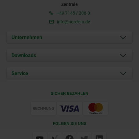
Zentrale
+49 7145 / 206-0
info@norelem.de
Unternehmen
Über uns
Downloads
Aktuelles
Dokumente
Service
Karriere
Kontakt
CAD
SICHER BEZAHLEN
Lieferkonditionen
Web Support
Zertifizierung
FOLGEN SIE UNS