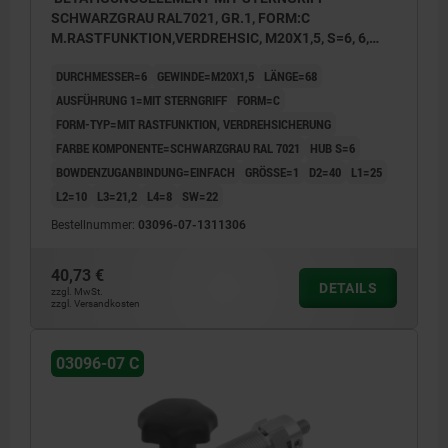
SCHWARZGRAU RAL7021, GR.1, FORM:C
M.RASTFUNKTION,VERDREHSIC, M20X1,5, S=6, 6,
EINFACH, L=68, EDELSTAHL, KOMP:THERMOPLAST
DURCHMESSER=6
GEWINDE=M20X1,5
LÄNGE=68
AUSFÜHRUNG 1=MIT STERNGRIFF
FORM=C
FORM-TYP=MIT RASTFUNKTION, VERDREHSICHERUNG
FARBE KOMPONENTE=SCHWARZGRAU RAL 7021
HUB S=6
BOWDENZUGANBINDUNG=EINFACH
GRÖSSE=1
D2=40
L1=25
L2=10
L3=21,2
L4=8
SW=22
Bestellnummer:
03096-07-1311306
40,73 €
DETAILS
zzgl. MwSt.
zzgl. Versandkosten
03096-07 C