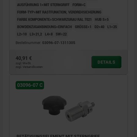
AUSFÜHRUNG 1=MIT STERNGRIFF
FORM=C
FORM-TYP=MIT RASTFUNKTION, VERDREHSICHERUNG
FARBE KOMPONENTE=SCHWARZGRAU RAL 7021
HUB S=5
BOWDENZUGANBINDUNG=EINFACH
GRÖSSE=1
D2=40
L1=25
L2=10
L3=21,2
L4=8
SW=22
Bestellnummer:
03096-07-1311305
40,91 €
DETAILS
zzgl. MwSt.
zzgl. Versandkosten
03096-07 C
BETÄTIGUNGSELEMENT MIT STERNGRIFF