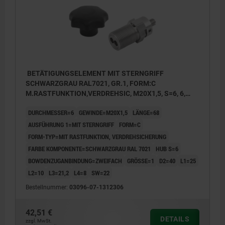
BETÄTIGUNGSELEMENT MIT STERNGRIFF
SCHWARZGRAU RAL7021, GR.1, FORM:C
M.RASTFUNKTION,VERDREHSIC, M20X1,5, S=6, 6,
ZWEIFACH, L=68, EDELSTAHL, KOMP:THERMOPLAST
DURCHMESSER=6
GEWINDE=M20X1,5
LÄNGE=68
AUSFÜHRUNG 1=MIT STERNGRIFF
FORM=C
FORM-TYP=MIT RASTFUNKTION, VERDREHSICHERUNG
FARBE KOMPONENTE=SCHWARZGRAU RAL 7021
HUB S=6
BOWDENZUGANBINDUNG=ZWEIFACH
GRÖSSE=1
D2=40
L1=25
L2=10
L3=21,2
L4=8
SW=22
Bestellnummer:
03096-07-1312306
42,51 €
DETAILS
zzgl. MwSt.