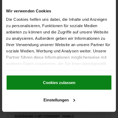
L2=20
L3=21,2
L4=8
SW=22
Bestellnummer:
03096-07-1321312
Wir verwenden Cookies
Die Cookies helfen uns dabei, die Inhalte und Anzeigen
47,03 €
DETAILS
zu personalisieren, Funktionen für soziale Medien
zzgl. MwSt.
zzgl. Versandkosten
anbieten zu können und die Zugriffe auf unsere Website
zu analysieren. Außerdem geben wir Informationen zu
Ihrer Verwendung unserer Website an unsere Partner für
03096-07 C
soziale Medien, Werbung und Analysen weiter. Unsere
Partner führen diese Informationen möglicherweise mit
weiteren Daten zusammen, die Sie ihnen bereitgestellt
haben oder die sie im Rahmen Ihrer Nutzung der Dienste
gesammelt haben.
Cookie Richtlinien
Impressum
|
Datenschutz
|
AGB
Cookies zulassen
BETÄTIGUNGSELEMENT MIT STERNGRIFF
SCHWARZGRAU RAL7021, GR.2, FORM:C
Einstellungen
M.RASTFUNKTION,VERDREHSIC, M20X1,5, S=16, 6,
EINFACH, L=78, EDELSTAHL, KOMP:THERMOPLAST
DURCHMESSER=6
GEWINDE=M20X1,5
LÄNGE=78
AUSFÜHRUNG 1=MIT STERNGRIFF
FORM=C