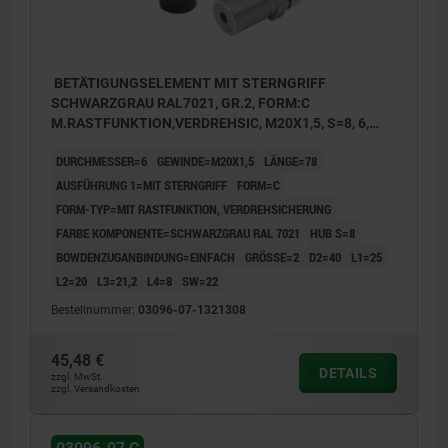
BETÄTIGUNGSELEMENT MIT STERNGRIFF
SCHWARZGRAU RAL7021, GR.2, FORM:C
M.RASTFUNKTION,VERDREHSIC, M20X1,5, S=8, 6,
EINFACH, L=78, EDELSTAHL, KOMP:THERMOPLAST
DURCHMESSER=6
GEWINDE=M20X1,5
LÄNGE=78
AUSFÜHRUNG 1=MIT STERNGRIFF
FORM=C
FORM-TYP=MIT RASTFUNKTION, VERDREHSICHERUNG
FARBE KOMPONENTE=SCHWARZGRAU RAL 7021
HUB S=8
BOWDENZUGANBINDUNG=EINFACH
GRÖSSE=2
D2=40
L1=25
L2=20
L3=21,2
L4=8
SW=22
Bestellnummer:
03096-07-1321308
45,48 €
DETAILS
zzgl. MwSt.
zzgl. Versandkosten