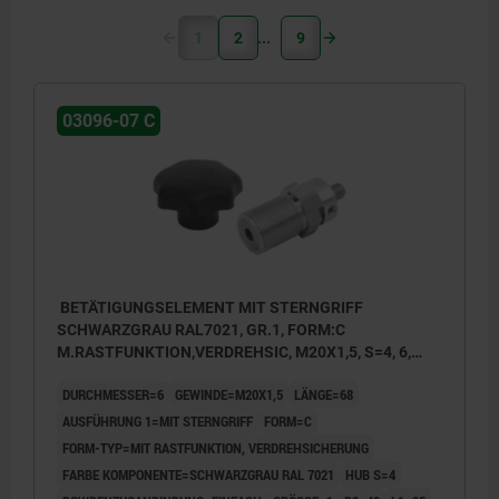
1
2
9
03096-07 C
BETÄTIGUNGSELEMENT MIT STERNGRIFF
SCHWARZGRAU RAL7021, GR.1, FORM:C
M.RASTFUNKTION,VERDREHSIC, M20X1,5, S=4, 6,
EINFACH, L=68, EDELSTAHL, KOMP:THERMOPLAST
DURCHMESSER=6
GEWINDE=M20X1,5
LÄNGE=68
AUSFÜHRUNG 1=MIT STERNGRIFF
FORM=C
FORM-TYP=MIT RASTFUNKTION, VERDREHSICHERUNG
FARBE KOMPONENTE=SCHWARZGRAU RAL 7021
HUB S=4