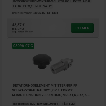
BOWDENZUGANBINDUNG=EINFACH
GRÖSSE=1
D2=40
L1=25
L2=10
L3=21,2
L4=8
SW=22
Bestellnummer:
03096-07-1311304
1) Bowdenzuganbindung einfach
2) Bowdenzuganbindung zweifach
43,37 €
DETAILS
3) Bowdenzuganbindung einfach mit
zzgl. MwSt.
zzgl. Versandkosten
Stellschraube
03096-07 C
BETÄTIGUNGSELEMENT MIT STERNGRIFF
SCHWARZGRAU RAL7021, GR.1, FORM:C
M.RASTFUNKTION,VERDREHSIC, M20X1,5, S=5, 6,
EINFACH, L=68, EDELSTAHL, KOMP:THERMOPLAST
DURCHMESSER=6
GEWINDE=M20X1,5
LÄNGE=68