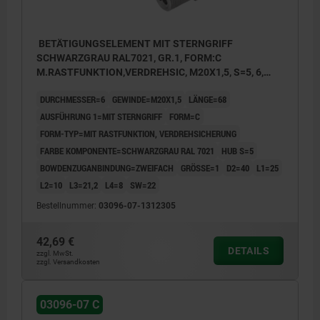
BETÄTIGUNGSELEMENT MIT STERNGRIFF
SCHWARZGRAU RAL7021, GR.1, FORM:C
M.RASTFUNKTION,VERDREHSIC, M20X1,5, S=5, 6,
ZWEIFACH, L=68, EDELSTAHL, KOMP:THERMOPLAST
DURCHMESSER=6
GEWINDE=M20X1,5
LÄNGE=68
AUSFÜHRUNG 1=MIT STERNGRIFF
FORM=C
FORM-TYP=MIT RASTFUNKTION, VERDREHSICHERUNG
FARBE KOMPONENTE=SCHWARZGRAU RAL 7021
HUB S=5
BOWDENZUGANBINDUNG=ZWEIFACH
GRÖSSE=1
D2=40
L1=25
L2=10
L3=21,2
L4=8
SW=22
Bestellnummer:
03096-07-1312305
42,69 €
DETAILS
zzgl. MwSt.
zzgl. Versandkosten
03096-07 C