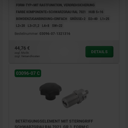
FORM-TYP=MIT RASTFUNKTION, VERDREHSICHERUNG
FARBE KOMPONENTE=SCHWARZGRAU RAL 7021
HUB S=16
BOWDENZUGANBINDUNG=EINFACH
GRÖSSE=2
D2=40
L1=25
L2=20
L3=21,2
L4=8
SW=22
Bestellnummer:
03096-07-1321316
44,76 €
DETAILS
zzgl. MwSt.
zzgl. Versandkosten
03096-07 C
BETÄTIGUNGSELEMENT MIT STERNGRIFF
SCHWARZGRAU RAL7021, GR.1, FORM:C