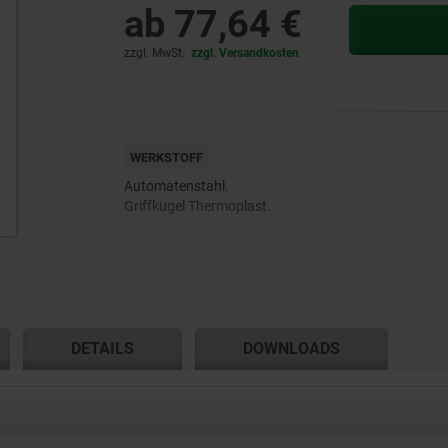
ab
77,64 €
zzgl. MwSt.
zzgl. Versandkosten
WERKSTOFF
Automatenstahl.
Griffkugel Thermoplast.
DETAILS
DOWNLOADS