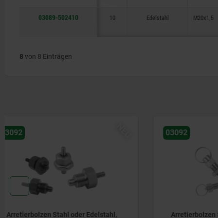
03089-502410
10
Edelstahl
M20x1,5
8
von 8 Einträgen
NEU
03092
03096-40
Arretierbolzen Stahl oder Edelstahl,
Arretierb