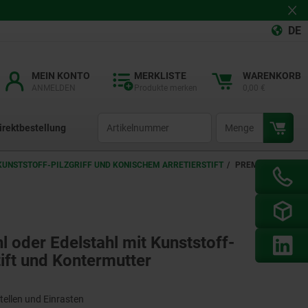
DE
MEIN KONTO
MERKLISTE
WARENKORB
ANMELDEN
Produkte merken
0,00 €
productCode
qty
irektbestellung
KUNSTSTOFF-PILZGRIFF UND KONISCHEM ARRETIERSTIFT
PREMIUM -
l oder Edelstahl mit Kunststoff-
tift und Kontermutter
tellen und Einrasten