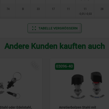
74
B
33
17
11
11
28
-0,01/-0,03
TABELLE VERGRÖSSERN
Andere Kunden kauften auch
03089
olzen Stahl mit
Arretierbolzen Edelstahl k