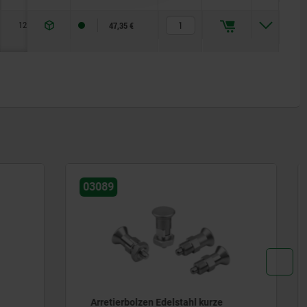
12
25
4
9
10
22
30
47,35 €
03190-10
urze
Arretier- und Spanngriff Stahl mit