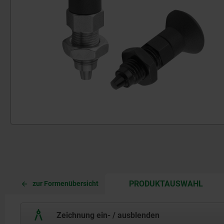
CURR
CURR
PRODUKTAUSWAHL
zur Formenübersicht
TAB:
TAB:
Zeichnung ein- / ausblenden