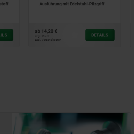
ilzgriff
Kunststoff-Sterngriff
ab
5,99 €
DETAILS
DETAILS
zzgl. MwSt.
zzgl. Versandkosten