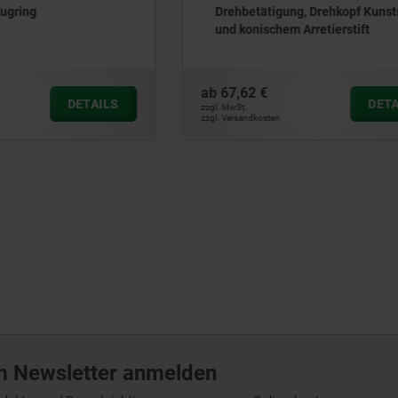
igung, Drehkopf Kunststoff
Ausführung mit Edelstahl-P
chem Arretierstift
ab
14,20 €
DETAILS
zzgl. MwSt.
ten
zzgl. Versandkosten
m Newsletter anmelden