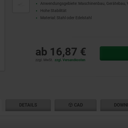
Anwendungsgebiete: Maschinenbau, Gerätebau, V
Hohe Stabilität
Material: Stahl oder Edelstahl
ab
16,87 €
zzgl. MwSt.
zzgl. Versandkosten
ENT
ENT
DETAILS
CAD
DOWN