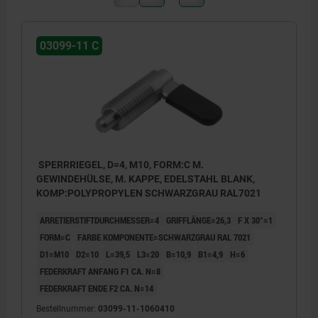
03099-11 C
SPERRRIEGEL, D=4, M10, FORM:C M.
GEWINDEHÜLSE, M. KAPPE, EDELSTAHL BLANK,
KOMP:POLYPROPYLEN SCHWARZGRAU RAL7021
ARRETIERSTIFTDURCHMESSER=4
GRIFFLÄNGE=26,3
F X 30°=1
FORM=C
FARBE KOMPONENTE=SCHWARZGRAU RAL 7021
D1=M10
D2=10
L=39,5
L3=20
B=10,9
B1=4,9
H=6
FEDERKRAFT ANFANG F1 CA. N=8
FEDERKRAFT ENDE F2 CA. N=14
Bestellnummer:
03099-11-1060410