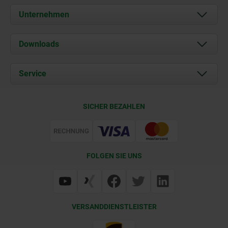
Unternehmen
Über uns
Downloads
Aktuelles
Dokumente
Service
Karriere
Kontakt
CAD
SICHER BEZAHLEN
Lieferkonditionen
Web Support
Zertifizierung
FOLGEN SIE UNS
VERSANDDIENSTLEISTER