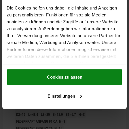
DETAILS
zzgl. MwSt.
zzgl. Versandkosten
Die Cookies helfen uns dabei, die Inhalte und Anzeigen
zu personalisieren, Funktionen für soziale Medien
anbieten zu können und die Zugriffe auf unsere Website
03099-11 C
zu analysieren. Außerdem geben wir Informationen zu
Ihrer Verwendung unserer Website an unsere Partner für
soziale Medien, Werbung und Analysen weiter. Unsere
Partner führen diese Informationen möglicherweise mit
weiteren Daten zusammen, die Sie ihnen bereitgestellt
haben oder die sie im Rahmen Ihrer Nutzung der Dienste
gesammelt haben.
Cookie Richtlinien
SPERRRIEGEL, D=5, M12, FORM:C M.
Impressum
|
Datenschutz
|
AGB
Cookies zulassen
GEWINDEHÜLSE, M. KAPPE, EDELSTAHL BLANK,
KOMP:POLYPROPYLEN SCHWARZGRAU RAL7021
ARRETIERSTIFTDURCHMESSER=5
GRIFFLÄNGE=31,1
Einstellungen
F X 30°=1,3
FORM=C
FARBE KOMPONENTE=SCHWARZGRAU RAL 7021
D1=M12
D2=12
L=48,4
L3=25
B=12,9
B1=5,7
H=8
FEDERKRAFT ANFANG F1 CA. N=8
FEDERKRAFT ENDE F2 CA. N=15