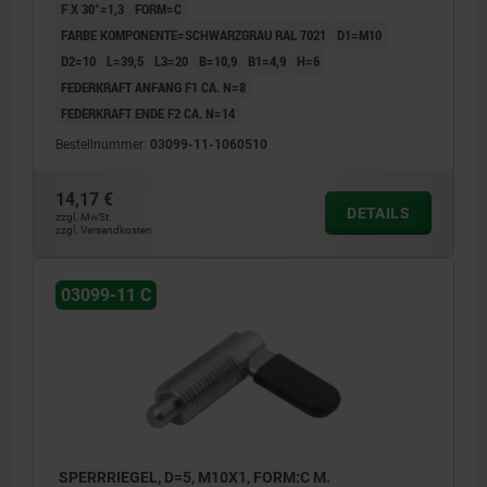
F X 30°=1,3
FORM=C
FARBE KOMPONENTE=SCHWARZGRAU RAL 7021
D1=M10
D2=10
L=39,5
L3=20
B=10,9
B1=4,9
H=6
FEDERKRAFT ANFANG F1 CA. N=8
FEDERKRAFT ENDE F2 CA. N=14
Bestellnummer:
03099-11-1060510
14,17 €
DETAILS
zzgl. MwSt.
zzgl. Versandkosten
03099-11 C
SPERRRIEGEL, D=5, M10X1, FORM:C M.