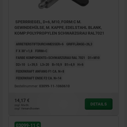
SPERRRIEGEL, D=6, M10, FORM:C M.
GEWINDEHÜLSE, M. KAPPE, EDELSTAHL BLANK,
KOMP:POLYPROPYLEN SCHWARZGRAU RAL7021
ARRETIERSTIFTDURCHMESSER=6
GRIFFLÄNGE=26,3
F X 30°=1,8
FORM=C
FARBE KOMPONENTE=SCHWARZGRAU RAL 7021
D1=M10
D2=10
L=39,5
L3=20
B=10,9
B1=4,9
H=6
FEDERKRAFT ANFANG F1 CA. N=8
FEDERKRAFT ENDE F2 CA. N=14
Bestellnummer:
03099-11-1060610
14,17 €
DETAILS
zzgl. MwSt.
zzgl. Versandkosten
03099-11 C