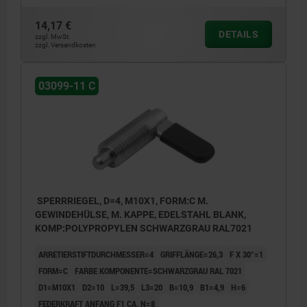
14,17 €
DETAILS
zzgl. MwSt.
zzgl. Versandkosten
03099-11 C
SPERRRIEGEL, D=4, M10X1, FORM:C M.
GEWINDEHÜLSE, M. KAPPE, EDELSTAHL BLANK,
KOMP:POLYPROPYLEN SCHWARZGRAU RAL7021
ARRETIERSTIFTDURCHMESSER=4
GRIFFLÄNGE=26,3
F X 30°=1
FORM=C
FARBE KOMPONENTE=SCHWARZGRAU RAL 7021
D1=M10X1
D2=10
L=39,5
L3=20
B=10,9
B1=4,9
H=6
FEDERKRAFT ANFANG F1 CA. N=8