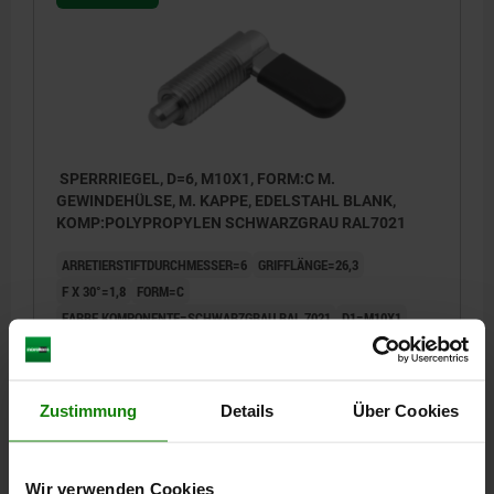
SPERRRIEGEL, D=6, M10X1, FORM:C M.
GEWINDEHÜLSE, M. KAPPE, EDELSTAHL BLANK,
KOMP:POLYPROPYLEN SCHWARZGRAU RAL7021
ARRETIERSTIFTDURCHMESSER=6
GRIFFLÄNGE=26,3
F X 30°=1,8
FORM=C
FARBE KOMPONENTE=SCHWARZGRAU RAL 7021
D1=M10X1
D2=10
L=39,5
L3=20
B=10,9
B1=4,9
H=6
FEDERKRAFT ANFANG F1 CA. N=8
FEDERKRAFT ENDE F2 CA. N=14
Zustimmung
Details
Über Cookies
Bestellnummer:
03099-11-10606101
14,17 €
Wir verwenden Cookies