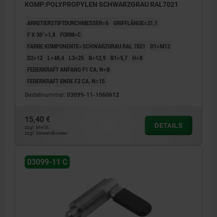
KOMP:POLYPROPYLEN SCHWARZGRAU RAL7021
ARRETIERSTIFTDURCHMESSER=6
GRIFFLÄNGE=31,1
F X 30°=1,8
FORM=C
FARBE KOMPONENTE=SCHWARZGRAU RAL 7021
D1=M12
D2=12
L=48,4
L3=25
B=12,9
B1=5,7
H=8
FEDERKRAFT ANFANG F1 CA. N=8
FEDERKRAFT ENDE F2 CA. N=15
Bestellnummer:
03099-11-1060612
15,40 €
DETAILS
zzgl. MwSt.
zzgl. Versandkosten
03099-11 C