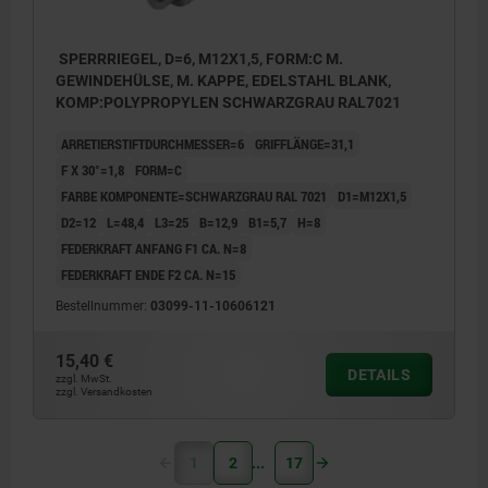
SPERRRIEGEL, D=6, M12X1,5, FORM:C M.
GEWINDEHÜLSE, M. KAPPE, EDELSTAHL BLANK,
KOMP:POLYPROPYLEN SCHWARZGRAU RAL7021
ARRETIERSTIFTDURCHMESSER=6
GRIFFLÄNGE=31,1
F X 30°=1,8
FORM=C
FARBE KOMPONENTE=SCHWARZGRAU RAL 7021
D1=M12X1,5
D2=12
L=48,4
L3=25
B=12,9
B1=5,7
H=8
FEDERKRAFT ANFANG F1 CA. N=8
FEDERKRAFT ENDE F2 CA. N=15
Bestellnummer:
03099-11-10606121
15,40 €
DETAILS
zzgl. MwSt.
zzgl. Versandkosten
1
2
17