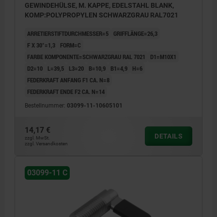
GEWINDEHÜLSE, M. KAPPE, EDELSTAHL BLANK,
KOMP:POLYPROPYLEN SCHWARZGRAU RAL7021
ARRETIERSTIFTDURCHMESSER=5
GRIFFLÄNGE=26,3
F X 30°=1,3
FORM=C
FARBE KOMPONENTE=SCHWARZGRAU RAL 7021
D1=M10X1
D2=10
L=39,5
L3=20
B=10,9
B1=4,9
H=6
FEDERKRAFT ANFANG F1 CA. N=8
FEDERKRAFT ENDE F2 CA. N=14
Bestellnummer:
03099-11-10605101
14,17 €
DETAILS
zzgl. MwSt.
zzgl. Versandkosten
03099-11 C