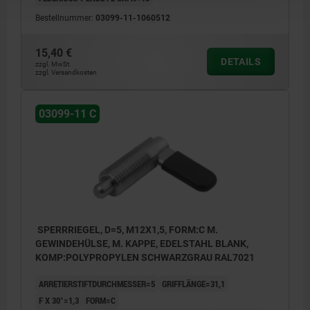
Bestellnummer:
03099-11-1060512
15,40 €
DETAILS
zzgl. MwSt.
zzgl. Versandkosten
03099-11 C
SPERRRIEGEL, D=5, M12X1,5, FORM:C M.
GEWINDEHÜLSE, M. KAPPE, EDELSTAHL BLANK,
KOMP:POLYPROPYLEN SCHWARZGRAU RAL7021
ARRETIERSTIFTDURCHMESSER=5
GRIFFLÄNGE=31,1
F X 30°=1,3
FORM=C