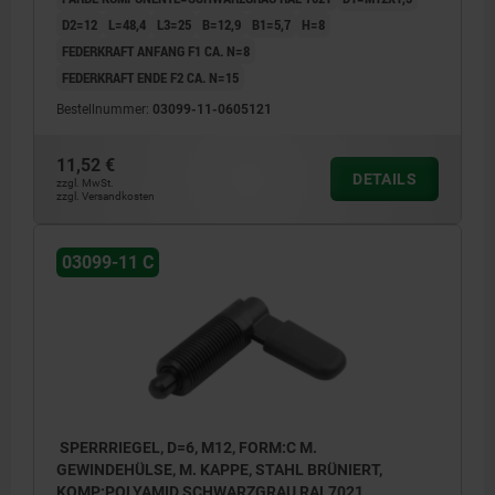
D2=12
L=48,4
L3=25
B=12,9
B1=5,7
H=8
FEDERKRAFT ANFANG F1 CA. N=8
FEDERKRAFT ENDE F2 CA. N=15
Bestellnummer:
03099-11-0605121
11,52 €
DETAILS
zzgl. MwSt.
zzgl. Versandkosten
03099-11 C
SPERRRIEGEL, D=6, M12, FORM:C M.
GEWINDEHÜLSE, M. KAPPE, STAHL BRÜNIERT,
KOMP:POLYAMID SCHWARZGRAU RAL7021