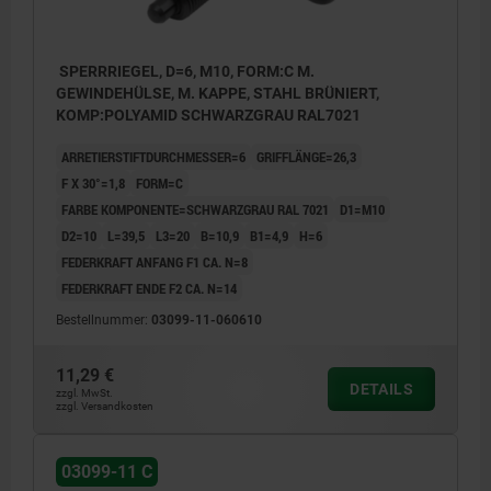
SPERRRIEGEL, D=6, M10, FORM:C M.
GEWINDEHÜLSE, M. KAPPE, STAHL BRÜNIERT,
KOMP:POLYAMID SCHWARZGRAU RAL7021
ARRETIERSTIFTDURCHMESSER=6
GRIFFLÄNGE=26,3
F X 30°=1,8
FORM=C
FARBE KOMPONENTE=SCHWARZGRAU RAL 7021
D1=M10
D2=10
L=39,5
L3=20
B=10,9
B1=4,9
H=6
FEDERKRAFT ANFANG F1 CA. N=8
FEDERKRAFT ENDE F2 CA. N=14
Bestellnummer:
03099-11-060610
11,29 €
DETAILS
zzgl. MwSt.
zzgl. Versandkosten
03099-11 C