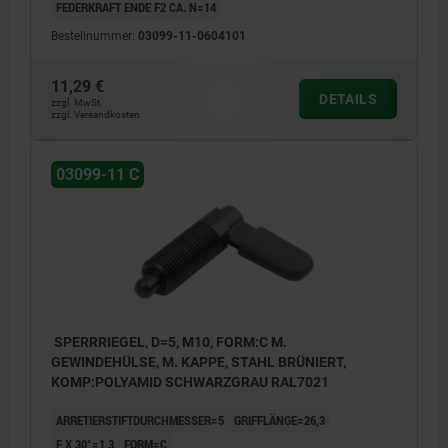
FEDERKRAFT ENDE F2 CA. N=14
Bestellnummer:
03099-11-0604101
11,29 €
DETAILS
zzgl. MwSt.
zzgl. Versandkosten
03099-11 C
SPERRRIEGEL, D=5, M10, FORM:C M.
GEWINDEHÜLSE, M. KAPPE, STAHL BRÜNIERT,
KOMP:POLYAMID SCHWARZGRAU RAL7021
ARRETIERSTIFTDURCHMESSER=5
GRIFFLÄNGE=26,3
F X 30°=1,3
FORM=C