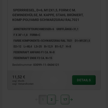
SPERRRIEGEL, D=6, M12X1,5, FORM:C M.
GEWINDEHÜLSE, M. KAPPE, STAHL BRÜNIERT,
KOMP:POLYAMID SCHWARZGRAU RAL7021
ARRETIERSTIFTDURCHMESSER=6
GRIFFLÄNGE=31,1
F X 30°=1,8
FORM=C
FARBE KOMPONENTE=SCHWARZGRAU RAL 7021
D1=M12X1,5
D2=12
L=48,4
L3=25
B=12,9
B1=5,7
H=8
FEDERKRAFT ANFANG F1 CA. N=8
FEDERKRAFT ENDE F2 CA. N=15
Bestellnummer:
03099-11-0606121
11,52 €
DETAILS
zzgl. MwSt.
zzgl. Versandkosten
1
2
17