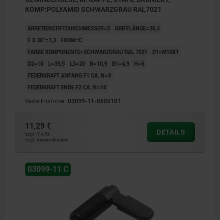
KOMP:POLYAMID SCHWARZGRAU RAL7021
ARRETIERSTIFTDURCHMESSER=5
GRIFFLÄNGE=26,3
F X 30°=1,3
FORM=C
FARBE KOMPONENTE=SCHWARZGRAU RAL 7021
D1=M10X1
D2=10
L=39,5
L3=20
B=10,9
B1=4,9
H=6
FEDERKRAFT ANFANG F1 CA. N=8
FEDERKRAFT ENDE F2 CA. N=14
Bestellnummer:
03099-11-0605101
11,29 €
DETAILS
zzgl. MwSt.
zzgl. Versandkosten
03099-11 C