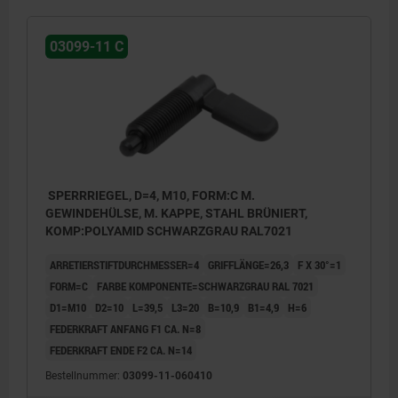
03099-11 C
SPERRRIEGEL, D=4, M10, FORM:C M.
GEWINDEHÜLSE, M. KAPPE, STAHL BRÜNIERT,
KOMP:POLYAMID SCHWARZGRAU RAL7021
ARRETIERSTIFTDURCHMESSER=4
GRIFFLÄNGE=26,3
F X 30°=1
FORM=C
FARBE KOMPONENTE=SCHWARZGRAU RAL 7021
D1=M10
D2=10
L=39,5
L3=20
B=10,9
B1=4,9
H=6
FEDERKRAFT ANFANG F1 CA. N=8
FEDERKRAFT ENDE F2 CA. N=14
Bestellnummer:
03099-11-060410