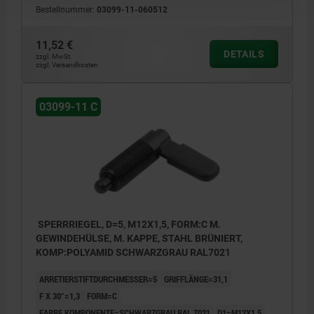
Bestellnummer:
03099-11-060512
11,52 €
DETAILS
zzgl. MwSt.
zzgl. Versandkosten
03099-11 C
SPERRRIEGEL, D=5, M12X1,5, FORM:C M.
GEWINDEHÜLSE, M. KAPPE, STAHL BRÜNIERT,
KOMP:POLYAMID SCHWARZGRAU RAL7021
ARRETIERSTIFTDURCHMESSER=5
GRIFFLÄNGE=31,1
F X 30°=1,3
FORM=C
FARBE KOMPONENTE=SCHWARZGRAU RAL 7021
D1=M12X1,5