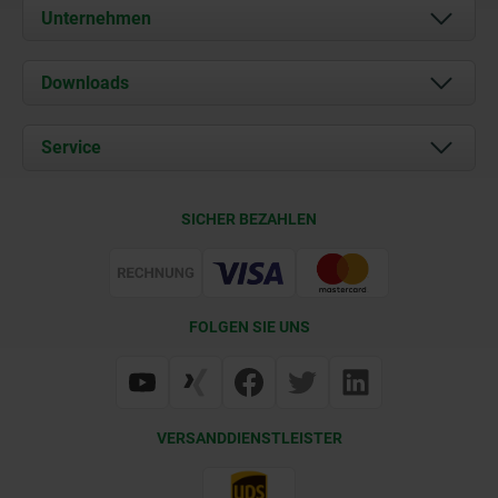
Unternehmen
Über uns
Downloads
Aktuelles
Dokumente
Service
Karriere
Kontakt
CAD
SICHER BEZAHLEN
Lieferkonditionen
Web Support
Zertifizierung
FOLGEN SIE UNS
VERSANDDIENSTLEISTER