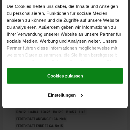
zzgl. Versandkosten
Die Cookies helfen uns dabei, die Inhalte und Anzeigen
zu personalisieren, Funktionen für soziale Medien
03099-11 C
anbieten zu können und die Zugriffe auf unsere Website
zu analysieren. Außerdem geben wir Informationen zu
Ihrer Verwendung unserer Website an unsere Partner für
soziale Medien, Werbung und Analysen weiter. Unsere
Partner führen diese Informationen möglicherweise mit
weiteren Daten zusammen, die Sie ihnen bereitgestellt
haben oder die sie im Rahmen Ihrer Nutzung der Dienste
SPERRRIEGEL, D=5, M12, FORM:C M.
gesammelt haben.
Cookie Richtlinien
GEWINDEHÜLSE, M. KAPPE, STAHL BRÜNIERT,
Impressum
|
Datenschutz
|
AGB
Cookies zulassen
KOMP:POLYAMID SCHWARZGRAU RAL7021
ARRETIERSTIFTDURCHMESSER=5
GRIFFLÄNGE=31,1
Einstellungen
F X 30°=1,3
FORM=C
FARBE KOMPONENTE=SCHWARZGRAU RAL 7021
D1=M12
D2=12
L=48,4
L3=25
B=12,9
B1=5,7
H=8
FEDERKRAFT ANFANG F1 CA. N=8
FEDERKRAFT ENDE F2 CA. N=15