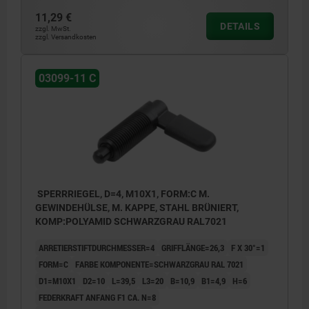
11,29 €
DETAILS
zzgl. MwSt.
zzgl. Versandkosten
03099-11 C
SPERRRIEGEL, D=4, M10X1, FORM:C M.
GEWINDEHÜLSE, M. KAPPE, STAHL BRÜNIERT,
KOMP:POLYAMID SCHWARZGRAU RAL7021
ARRETIERSTIFTDURCHMESSER=4
GRIFFLÄNGE=26,3
F X 30°=1
FORM=C
FARBE KOMPONENTE=SCHWARZGRAU RAL 7021
D1=M10X1
D2=10
L=39,5
L3=20
B=10,9
B1=4,9
H=6
FEDERKRAFT ANFANG F1 CA. N=8