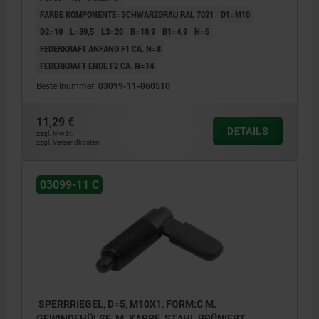
FARBE KOMPONENTE=SCHWARZGRAU RAL 7021
D1=M10
D2=10
L=39,5
L3=20
B=10,9
B1=4,9
H=6
FEDERKRAFT ANFANG F1 CA. N=8
FEDERKRAFT ENDE F2 CA. N=14
Bestellnummer:
03099-11-060510
11,29 €
DETAILS
zzgl. MwSt.
zzgl. Versandkosten
03099-11 C
SPERRRIEGEL, D=5, M10X1, FORM:C M.
GEWINDEHÜLSE, M. KAPPE, STAHL BRÜNIERT,