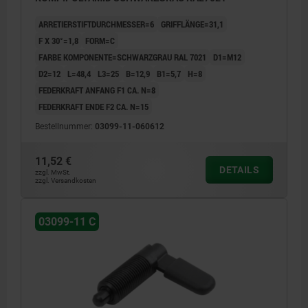
ARRETIERSTIFTDURCHMESSER=6
GRIFFLÄNGE=31,1
F X 30°=1,8
FORM=C
FARBE KOMPONENTE=SCHWARZGRAU RAL 7021
D1=M12
D2=12
L=48,4
L3=25
B=12,9
B1=5,7
H=8
FEDERKRAFT ANFANG F1 CA. N=8
FEDERKRAFT ENDE F2 CA. N=15
Bestellnummer:
03099-11-060612
11,52 €
DETAILS
zzgl. MwSt.
zzgl. Versandkosten
03099-11 C