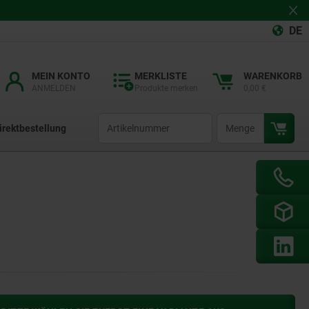
DE
MEIN KONTO
MERKLISTE
WARENKORB
ANMELDEN
Produkte merken
0,00 €
productCode
qty
irektbestellung