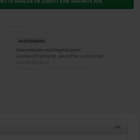
BITTE WÄHLEN SIE ZUERST EINE VARIANTE AUS
AUSFÜHRUNG
Gewindehülse und Riegel brüniert.
Arretierstift gehärtet, geschliffen und brüniert.
Druckfeder blank.
Riegelkappe in verschiedenen Farben:
- schwarzgrau RAL7021
- reinorange RAL 2004
- rapsgelb RAL 1021
- verkehrsrot RAL 3020
- signalgrün RAL 6032
- verkehrsblau RAL 5017
- lichtgrau RAL 7035