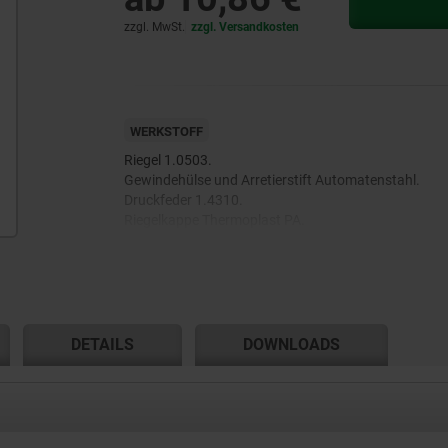
zzgl. MwSt.
zzgl. Versandkosten
WERKSTOFF
Riegel 1.0503.
Gewindehülse und Arretierstift Automatenstahl.
Druckfeder 1.4310.
Riegelkappe Thermoplast PA.
DETAILS
DOWNLOADS