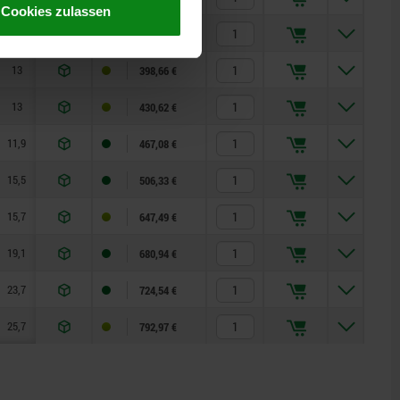
Cookies zulassen
10,4
2,3
7,5
18,2
14
3,5
7
360,84 €
13
2,3
6
17,4
15
3,5
8
398,66 €
13
2,3
6
17,4
15
3,5
8
430,62 €
11,9
4,6
7
21,9
20
3,5
10
467,08 €
15,5
4,6
7,5
22,5
20
4,5
10
506,33 €
15,7
4,6
7,5
22,5
20
6,5
10
647,49 €
19,1
9,3
9
24,5
32
6,5
13
680,94 €
23,7
9,3
10
29,4
20
6,5
13
724,54 €
25,7
9,3
10
29,4
25
6,5
16
792,97 €