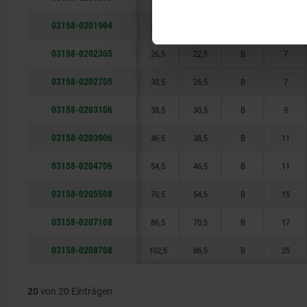
03158-0201904
22,5
18,5
B
5,5
03158-0202305
26,5
22,5
B
7
03158-0202705
30,5
26,5
B
7
03158-0203106
38,5
30,5
B
9
03158-0203906
46,5
38,5
B
11
03158-0204706
54,5
46,5
B
11
03158-0205508
70,5
54,5
B
15
03158-0207108
86,5
70,5
B
17
03158-0208708
102,5
86,5
B
25
20
von 20 Einträgen