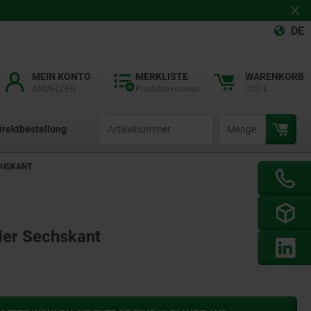
DE
MEIN KONTO
MERKLISTE
WARENKORB
ANMELDEN
Produkte merken
0,00 €
productCode
qty
irektbestellung
CHSKANT
der Sechskant