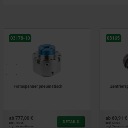
03165
03166
Zentrierspanner
Formspan
ab
60,91 €
ab
430,00 
DETAILS
zzgl. MwSt.
zzgl. MwSt.
zzgl. Versandkosten
zzgl. Versandkos