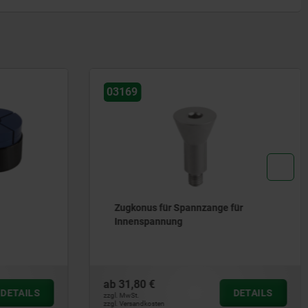
03157
für
Spanndorne
ab
81,15 €
DETAILS
DETAILS
zzgl. MwSt.
zzgl. Versandkosten