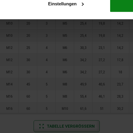
Einstellungen
M8
15
2,5
M4
20,9
16,5
11,6
M10
20
3
M5
25,4
19,8
14,2
M10
20
3
M5
25,4
19,8
14,2
M12
25
4
M6
30,3
23,1
14,2
M12
30
4
M6
34,2
27,2
17,8
M12
30
4
M6
34,2
27,2
18
M14
45
5
M8
49,9
40,6
23,7
M16
60
5
M8
55,4
46,1
28,3
M16
60
5
M10
61,6
51
30,2
TABELLE VERGRÖSSERN