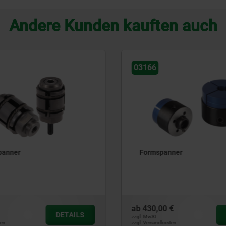
Andere Kunden kauften auch
03169
ner
Zugkonus für Spannzange 
Innenspannung
€
ab
31,80 €
DETAILS
zzgl. MwSt.
ten
zzgl. Versandkosten