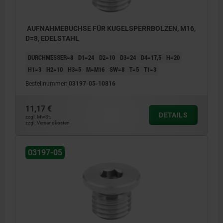
AUFNAHMEBUCHSE FÜR KUGELSPERRBOLZEN, M16,
D=8, EDELSTAHL
DURCHMESSER=8
D1=24
D2=10
D3=24
D4=17,5
H=20
H1=3
H2=10
H3=5
M=M16
SW=8
T=5
T1=3
Bestellnummer:
03197-05-10816
11,17 €
DETAILS
zzgl. MwSt.
zzgl. Versandkosten
03197-05