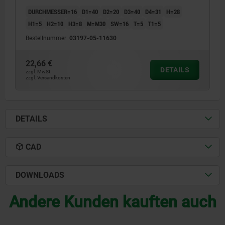
DURCHMESSER=16
D1=40
D2=20
D3=40
D4=31
H=28
H1=5
H2=10
H3=8
M=M30
SW=16
T=5
T1=5
Bestellnummer:
03197-05-11630
22,66 €
DETAILS
zzgl. MwSt.
zzgl. Versandkosten
DETAILS
CAD
DOWNLOADS
Andere Kunden kauften auch