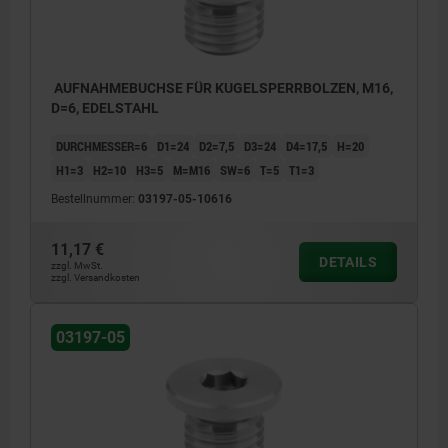
AUFNAHMEBUCHSE FÜR KUGELSPERRBOLZEN, M16,
D=6, EDELSTAHL
DURCHMESSER=6
D1=24
D2=7,5
D3=24
D4=17,5
H=20
H1=3
H2=10
H3=5
M=M16
SW=6
T=5
T1=3
Bestellnummer:
03197-05-10616
11,17 €
DETAILS
zzgl. MwSt.
zzgl. Versandkosten
03197-05