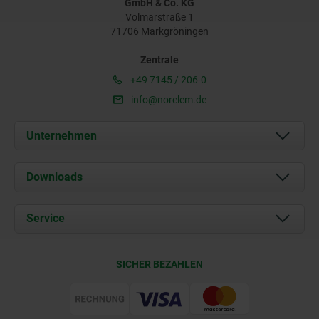
GmbH & Co. KG
Volmarstraße 1
71706 Markgröningen
Zentrale
+49 7145 / 206-0
info@norelem.de
Unternehmen
Über uns
Downloads
Aktuelles
Dokumente
Service
Karriere
Kontakt
CAD
SICHER BEZAHLEN
Lieferkonditionen
Web Support