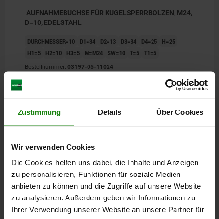
AUFNAHMEBUCHSE FÜR KUGELSPERRBOLZEN, M24,
D=10, EDELSTAHL
DURCHMESSER=10
D1=34
D2=13
D3=34
D4=25
H=25
H1=5
H2=10
H3=5
M=M24
SW=10
T=5
T1=5
Bestellnummer:
03197-05-11024
19,20 €
DETAILS
zzgl. MwSt.
zzgl. Versandkosten
Zustimmung
Details
Über Cookies
03197-05
Wir verwenden Cookies
Die Cookies helfen uns dabei, die Inhalte und Anzeigen
zu personalisieren, Funktionen für soziale Medien
anbieten zu können und die Zugriffe auf unsere Website
zu analysieren. Außerdem geben wir Informationen zu
Ihrer Verwendung unserer Website an unsere Partner für
AUFNAHMEBUCHSE FÜR KUGELSPERRBOLZEN, M24,