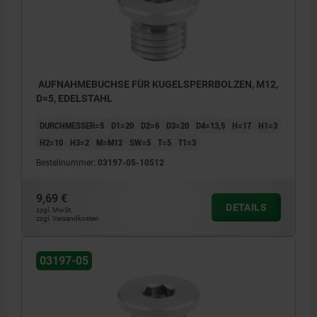
AUFNAHMEBUCHSE FÜR KUGELSPERRBOLZEN, M12,
D=5, EDELSTAHL
DURCHMESSER=5
D1=20
D2=6
D3=20
D4=13,5
H=17
H1=3
H2=10
H3=2
M=M12
SW=5
T=5
T1=3
Bestellnummer:
03197-05-10512
9,69 €
DETAILS
zzgl. MwSt.
zzgl. Versandkosten
03197-05