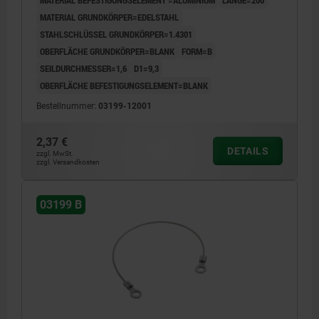
MATERIAL BEFESTIGUNGSELEMENT =ALUMINIUM
LÄNGE=200
MATERIAL GRUNDKÖRPER=EDELSTAHL
STAHLSCHLÜSSEL GRUNDKÖRPER=1.4301
OBERFLÄCHE GRUNDKÖRPER=BLANK
FORM=B
SEILDURCHMESSER=1,6
D1=9,3
OBERFLÄCHE BEFESTIGUNGSELEMENT=BLANK
Bestellnummer:
03199-12001
2,37 €
DETAILS
zzgl. MwSt.
zzgl. Versandkosten
03199 B