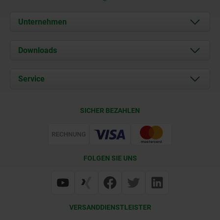
Unternehmen
Über uns
Downloads
Aktuelles
Dokumente
Service
Karriere
Kontakt
CAD
SICHER BEZAHLEN
Lieferkonditionen
Web Support
Zertifizierung
FOLGEN SIE UNS
VERSANDDIENSTLEISTER