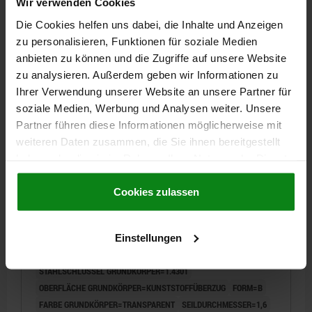
Wir verwenden Cookies
2,14 €
DETAILS
zzgl. MwSt.
Die Cookies helfen uns dabei, die Inhalte und Anzeigen
zzgl. Versandkosten
zu personalisieren, Funktionen für soziale Medien
anbieten zu können und die Zugriffe auf unsere Website
03199 B
zu analysieren. Außerdem geben wir Informationen zu
Ihrer Verwendung unserer Website an unsere Partner für
soziale Medien, Werbung und Analysen weiter. Unsere
Partner führen diese Informationen möglicherweise mit
weiteren Daten zusammen, die Sie ihnen bereitgestellt
haben oder die sie im Rahmen Ihrer Nutzung der Dienste
gesammelt haben.
Cookie Richtlinien
HALTESEIL FORM:B M.QUETSCHKABELSCHUH
Impressum
|
Datenschutz
|
AGB
Cookies zulassen
L=150, EDELSTAHL, 1.4301, KUNSTSTOFFÜBERZUG
TRANSPARENT, ALUMINIUM, BLANK
MATERIAL BEFESTIGUNGSELEMENT =ALUMINIUM
LÄNGE=150
Einstellungen
MATERIAL GRUNDKÖRPER=EDELSTAHL
STAHLSCHLÜSSEL GRUNDKÖRPER=1.4301
OBERFLÄCHE GRUNDKÖRPER=KUNSTSTOFFÜBERZUG
FORM=B
FARBE GRUNDKÖRPER=TRANSPARENT
SEILDURCHMESSER=1,6