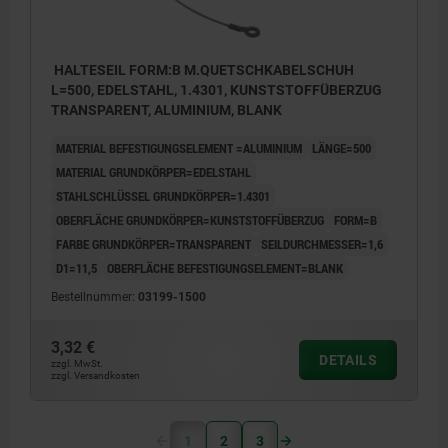
HALTESEIL FORM:B M.QUETSCHKABELSCHUH
L=500, EDELSTAHL, 1.4301, KUNSTSTOFFÜBERZUG
TRANSPARENT, ALUMINIUM, BLANK
MATERIAL BEFESTIGUNGSELEMENT =ALUMINIUM
LÄNGE=500
MATERIAL GRUNDKÖRPER=EDELSTAHL
STAHLSCHLÜSSEL GRUNDKÖRPER=1.4301
OBERFLÄCHE GRUNDKÖRPER=KUNSTSTOFFÜBERZUG
FORM=B
FARBE GRUNDKÖRPER=TRANSPARENT
SEILDURCHMESSER=1,6
D1=11,5
OBERFLÄCHE BEFESTIGUNGSELEMENT=BLANK
Bestellnummer:
03199-1500
3,32 €
DETAILS
zzgl. MwSt.
zzgl. Versandkosten
1
2
3