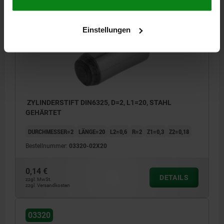
03320
Einstellungen
ZYLINDERSTIFT DIN6325, D=2, L1=20, STAHL
GEHÄRTET
DURCHMESSER=2
LÄNGE=20
L2=0,6
R=2
Z1=0,3
Z2=0,18
Bestellnummer:
03320-02X20
0,14 €
DETAILS
zzgl. MwSt.
zzgl. Versandkosten
03320