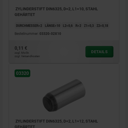
ZYLINDERSTIFT DIN6325, D=2, L1=10, STAHL
GEHÄRTET
DURCHMESSER=2
LÄNGE=10
L2=0,6
R=2
Z1=0,3
Z2=0,18
Bestellnummer:
03320-02X10
0,11 €
DETAILS
zzgl. MwSt.
zzgl. Versandkosten
03320
ZYLINDERSTIFT DIN6325, D=2, L1=12, STAHL
GEHÄRTET