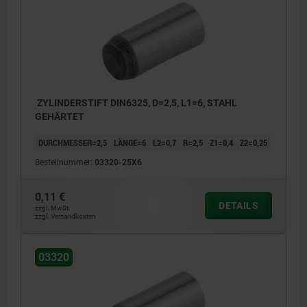
ZYLINDERSTIFT DIN6325, D=2,5, L1=6, STAHL
GEHÄRTET
DURCHMESSER=2,5
LÄNGE=6
L2=0,7
R=2,5
Z1=0,4
Z2=0,25
Bestellnummer:
03320-25X6
0,11 €
DETAILS
zzgl. MwSt.
zzgl. Versandkosten
03320