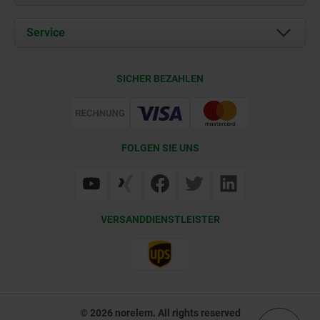
Aktuelles
Dokumente
Service
Karriere
Kontakt
CAD
SICHER BEZAHLEN
Lieferkonditionen
Web Support
Zertifizierung
FOLGEN SIE UNS
VERSANDDIENSTLEISTER
© 2026 norelem. All rights reserved