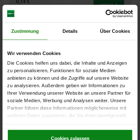
0,14 €
DETAILS
zzgl. MwSt.
zzgl. Versandkosten
03320
Zustimmung
Details
Über Cookies
Wir verwenden Cookies
Die Cookies helfen uns dabei, die Inhalte und Anzeigen
zu personalisieren, Funktionen für soziale Medien
anbieten zu können und die Zugriffe auf unsere Website
ZYLINDERSTIFT DIN6325, D=2, L1=18, STAHL
zu analysieren. Außerdem geben wir Informationen zu
GEHÄRTET
Ihrer Verwendung unserer Website an unsere Partner für
DURCHMESSER=2
LÄNGE=18
L2=0,6
R=2
Z1=0,3
Z2=0,18
soziale Medien, Werbung und Analysen weiter. Unsere
Partner führen diese Informationen möglicherweise mit
Bestellnummer:
03320-02X18
weiteren Daten zusammen, die Sie ihnen bereitgestellt
haben oder die sie im Rahmen Ihrer Nutzung der Dienste
0,14 €
DETAILS
zzgl. MwSt.
gesammelt haben.
Cookie Richtlinien
zzgl. Versandkosten
Impressum
|
Datenschutz
|
AGB
Cookies zulassen