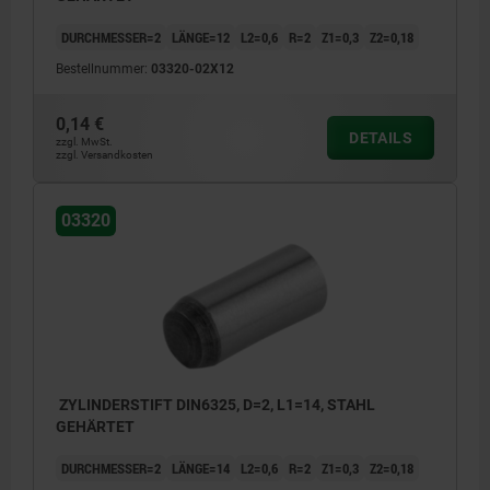
DURCHMESSER=2
LÄNGE=12
L2=0,6
R=2
Z1=0,3
Z2=0,18
Bestellnummer:
03320-02X12
0,14 €
DETAILS
zzgl. MwSt.
zzgl. Versandkosten
03320
ZYLINDERSTIFT DIN6325, D=2, L1=14, STAHL
GEHÄRTET
DURCHMESSER=2
LÄNGE=14
L2=0,6
R=2
Z1=0,3
Z2=0,18