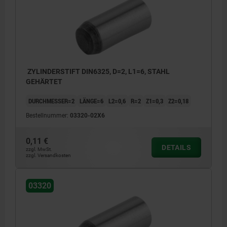
ZYLINDERSTIFT DIN6325, D=2, L1=6, STAHL
GEHÄRTET
DURCHMESSER=2
LÄNGE=6
L2=0,6
R=2
Z1=0,3
Z2=0,18
Bestellnummer:
03320-02X6
0,11 €
DETAILS
zzgl. MwSt.
zzgl. Versandkosten
03320