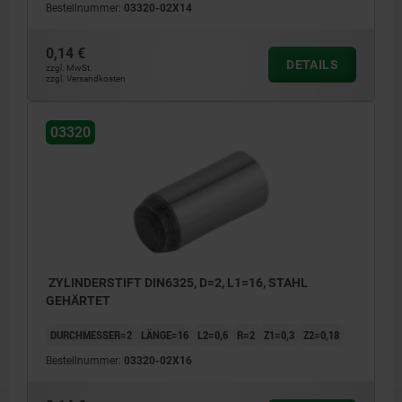
Bestellnummer:
03320-02X14
0,14 €
DETAILS
zzgl. MwSt.
zzgl. Versandkosten
03320
ZYLINDERSTIFT DIN6325, D=2, L1=16, STAHL
GEHÄRTET
DURCHMESSER=2
LÄNGE=16
L2=0,6
R=2
Z1=0,3
Z2=0,18
Bestellnummer:
03320-02X16