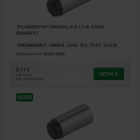
ZYLINDERSTIFT DIN6325, D=2, L1=8, STAHL
GEHÄRTET
DURCHMESSER=2
LÄNGE=8
L2=0,6
R=2
Z1=0,3
Z2=0,18
Bestellnummer:
03320-02X8
0,11 €
DETAILS
zzgl. MwSt.
zzgl. Versandkosten
03320