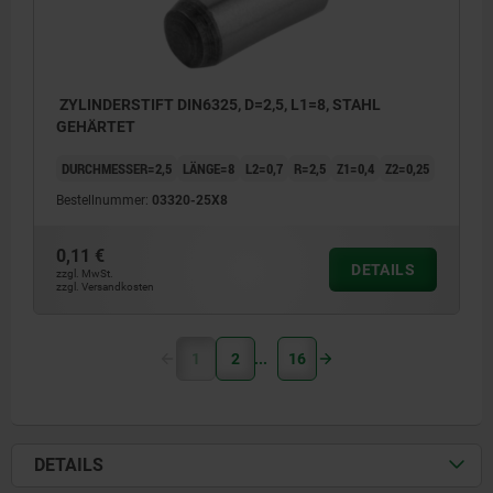
ZYLINDERSTIFT DIN6325, D=2,5, L1=8, STAHL
GEHÄRTET
DURCHMESSER=2,5
LÄNGE=8
L2=0,7
R=2,5
Z1=0,4
Z2=0,25
Bestellnummer:
03320-25X8
0,11 €
DETAILS
zzgl. MwSt.
zzgl. Versandkosten
1
2
16
DETAILS