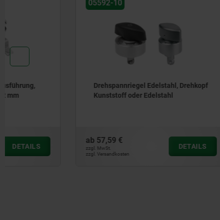
05592-10
05566-05
Drehspannriegel Edelstahl, Drehkopf
Drehriege
Kunststoff oder Edelstahl
Ausführu
32 mm
ab
57,59 €
ab
23,40 €
DETAILS
zzgl. MwSt.
zzgl. MwSt.
zzgl. Versandkosten
zzgl. Versandkos