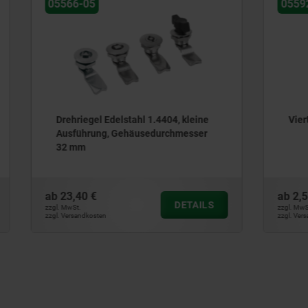
05592-50
l Edelstahl 1.4404, kleine
Vierteldrehverschlüsse
ng, Gehäusedurchmesser
ab
2,58 €
DETAILS
zzgl. MwSt.
ten
zzgl. Versandkosten