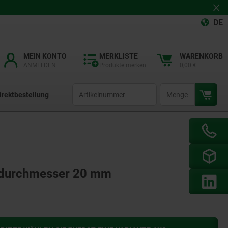
DE
MEIN KONTO
MERKLISTE
WARENKORB
ANMELDEN
Produkte merken
0,00 €
productCode
qty
irektbestellung
edurchmesser 20 mm