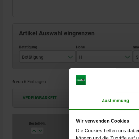
Artikel Auswahl eingrenzen
Betätigung
H
S
Dreikant 6,5 mm
13,5
6
von 6 Einträgen
Schlitz
Vierkant 6 mm
VERFÜGBARKEIT
Die Verfügbarkeiten werden in regel
Zustimmung
Wir verwenden Cookies
Bestell-Nr.
Betätigung
Die Cookies helfen uns dabei
können und die Zugriffe auf