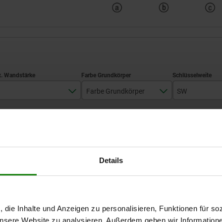
Farbe Grundkörper
SW
7
schwarz
20
TABELLE VERGRÖSSERN
silber
Ab Lager lieferbar
mäßigen Abständen mehrmals täglich aktualisiert.
Details
In 1-2 Wochen lie
H
S
Farbe Grundkörper
SW
, die Inhalte und Anzeigen zu personalisieren, Funktionen für so
 unsere Website zu analysieren. Außerdem geben wir Information