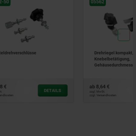
05562
Drehriegel kompakt, mit
Knebelbetätigung,
Gehäusedurchmesser 22 mm
ab
8,64 €
DETAILS
DETAILS
zzgl. MwSt.
zzgl. Versandkosten