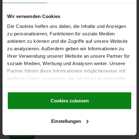
Bestellnummer:
05827-02-1134000
Wir verwenden Cookies
292,60 €
Die Cookies helfen uns dabei, die Inhalte und Anzeigen
DETAILS
zzgl. MwSt.
zu personalisieren, Funktionen für soziale Medien
zzgl. Versandkosten
anbieten zu können und die Zugriffe auf unsere Website
zu analysieren. Außerdem geben wir Informationen zu
Ihrer Verwendung unserer Website an unsere Partner für
DETAILS
soziale Medien, Werbung und Analysen weiter. Unsere
Partner führen diese Informationen möglicherweise mit
CAD
weiteren Daten zusammen, die Sie ihnen bereitgestellt
haben oder die sie im Rahmen Ihrer Nutzung der Dienste
DOWNLOADS
gesammelt haben.
Cookie Richtlinien
Impressum
|
Datenschutz
|
AGB
Cookies zulassen
Andere Kunden kauften auch
Einstellungen
NEU
48-06
0