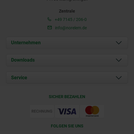
Zentrale
+49 7145 / 206-0
info@norelem.de
Unternehmen
Über uns
Downloads
Aktuelles
Dokumente
Service
Karriere
Kontakt
CAD
SICHER BEZAHLEN
Lieferkonditionen
Web Support
Zertifizierung
FOLGEN SIE UNS