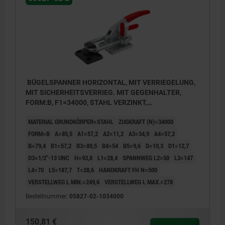
BÜGELSPANNER HORIZONTAL, MIT VERRIEGELUNG,
MIT SICHERHEITSVERRIEG. MIT GEGENHALTER,
FORM:B, F1=34000, STAHL VERZINKT,
KOMP:KUNSTSTOFF ROT ÖLBESTÄNDIG
MATERIAL GRUNDKÖRPER=STAHL
ZUGKRAFT (N)=34000
FORM=B
A=85,5
A1=57,2
A2=11,2
A3=34,9
A4=57,2
B=79,4
B1=57,2
B3=80,5
B4=54
B5=9,6
D=10,3
D1=12,7
D3=1/2"-13 UNC
H=93,8
L1=28,4
SPANNWEG L2=50
L3=147
L4=70
L5=187,7
T=28,6
HANDKRAFT FH N=500
VERSTELLWEG L MIN.=249,6
VERSTELLWEG L MAX.=278
Bestellnummer:
05827-02-1034000
150,81 €